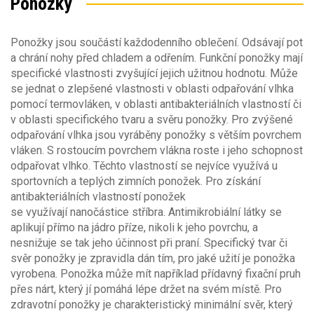
Ponožky
Sezóna
Ponožky jsou součástí každodenního oblečení. Odsávají pot
Materiál
Sezóna
a chrání nohy před chladem a odřením. Funkční ponožky mají
specifické vlastnosti zvyšující jejich užitnou hodnotu. Může
celoroční
(33)
Obecné vlastnosti
Materiál
se jednat o zlepšené vlastnosti v oblasti odpařování vlhka
jaro/podzim
(22)
pomocí termovláken, v oblasti antibakteriálních vlastností či
zima
(35)
Bambusové vlákno
(5)
v oblasti specifického tvaru a svěru ponožky. Pro zvýšené
Klimatické podmínky
Typ oděvu
Bavlna
(40)
odpařování vlhka jsou vyráběny ponožky s větším povrchem
Bavlna směs
(5)
vláken. S rostoucím povrchem vlákna roste i jeho schopnost
podkolenky
(5)
Odolný větru
Elastan (Spandex)
(55)
odpařovat vlhko. Těchto vlastností se nejvíce využívá u
ponožky
(137)
Merino
(5)
sportovních a teplých zimních ponožek. Pro získání
Nylon
(19)
antibakteriálních vlastností ponožek
Odolný vodě
Příprava na strojní vyšívání
Polyamid
(27)
se využívají nanočástice stříbra. Antimikrobiální látky se
aplikují přímo na jádro příze, nikoli k jeho povrchu, a
Prodyšný oděv
(6)
nesnižuje se tak jeho účinnost při praní. Specifický tvar či
Zakázkové šití
svěr ponožky je zpravidla dán tím, pro jaké užití je ponožka
Stretch materiál
(14)
vyrobena. Ponožka může mít například přídavný fixační pruh
Voděodolné zipy
přes nárt, který jí pomáhá lépe držet na svém místě. Pro
zdravotní ponožky je charakteristický minimální svěr, který
Nepromokavé švy