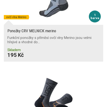
1
ovčí vlna Merino
barva
Ponožky CRV MELNICK merino
Funkční ponožky s příměsí ovčí vlny Merino jsou velmi
hřejivé a vhodné do…
Skladem
195 Kč