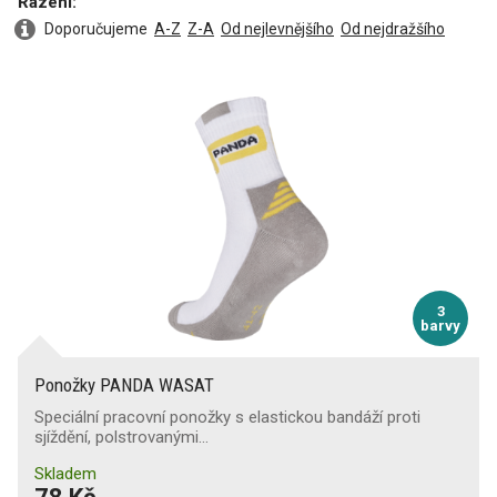
Řazení:
Doporučujeme
A-Z
Z-A
Od nejlevnějšího
Od nejdražšího
Bavlněné
Vlněné
Pracovní
3
barvy
Funkční
Ponožky PANDA WASAT
Speciální pracovní ponožky s elastickou bandáží proti
sjíždění, polstrovanými…
Termo
Skladem