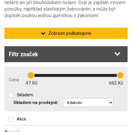
neškrtí ani při dlouhodobém nošení. Svěr je zajištěn vzorem
ponožky, například elastickým žebrováním, a může být
doplněn pouhou jednou gumičkou v zakončení.
Sněhový pás
Filtr značek
Pánské
Cena:
47 Kč
662 Kč
Kotníkové
Skladem
Skladem na prodejně:
Bambusové
Akce