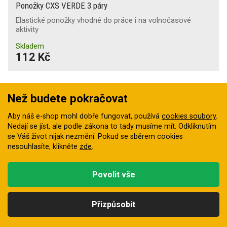
Ponožky CXS VERDE 3 páry
Elastické ponožky vhodné do práce i na volnočasové
aktivity
Skladem
112 Kč
Než budete pokračovat
Aby náš e-shop mohl dobře fungovat, používá
cookies soubory
.
Nedají se jíst, ale podle zákona to tady musíme mít. Odkliknutím
se Váš život nijak nezmění. Pokud se sběrem cookies
nesouhlasíte, klikněte
zde
.
Povolit vše
1
barva
Přizpůsobit
Kategorie
Hledat
Nahoru
Profil
Košík
Ponožky Ardon FLORET