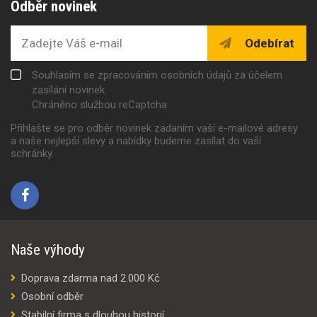
Odběr novinek
Odebírat
Souhlasím se zpracováním osobních údajů za účelem
zasílání novinek
Chráněno službou reCaptcha
Přihlašte se pro odběr novinek zadaním vaší e-mailové adresy
a naše nejlepší slevy a nabídky budeme zasílat do vaší
schránky.
Naše výhody
Doprava zdarma nad 2.000 Kč
Osobní odběr
Stabilní firma s dlouhou historií