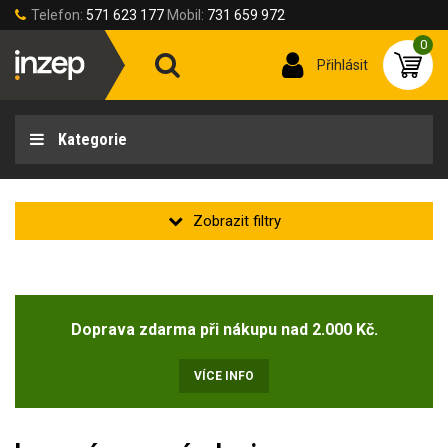
Telefon:
571 623 177
Mobil:
731 659 972
0
Přihlásit
Kategorie
Velikost rukavic
Doprava zdarma při nákupu nad 2.000 Kč.
Velikost rukavic
6 (XS)
7 (S)
8 (M)
9 (L)
10 (XL)
11 (2XL)
VÍCE INFO
12 (3XL)