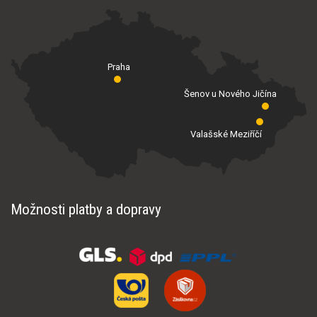
Praha
Šenov u Nového Jičína
Valašské Meziříčí
Možnosti platby a dopravy