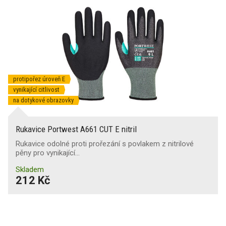
protipořez úroveň E
vynikající citlivost
na dotykové obrazovky
Rukavice Portwest A661 CUT E nitril
Rukavice odolné proti prořezání s povlakem z nitrilové
pěny pro vynikající…
Skladem
212 Kč