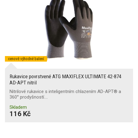
Reflexní doplňky
Ochrana proti proříznutí čepelí
A
(19)
B
(5)
E
(5)
X
(10)
cenově výhodné balení
Rukavice povrstvené ATG MAXIFLEX ULTIMATE 42-874
AD-APT nitril
Nitrilové rukavice s inteligentním chlazením AD-APT® a
360° prodyšností.…
Skladem
116 Kč