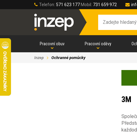
Telefon:
571 623 177
Mobil:
731 659 972
in
Pracovní obuv
Pracovní oděvy
Oc
Inzep
Ochranné pomůcky
3M
Společn
Předsta
každod