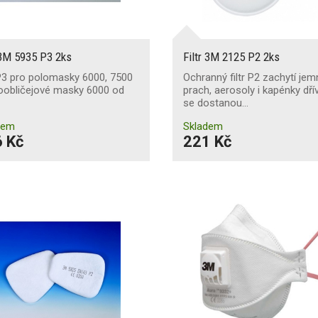
 3M 5935 P3 2ks
Filtr 3M 2125 P2 2ks
 P3 pro polomasky 6000, 7500
Ochranný filtr P2 zachytí jem
oobličejové masky 6000 od
prach, aerosoly i kapénky dřív
se dostanou…
dem
Skladem
 Kč
221 Kč