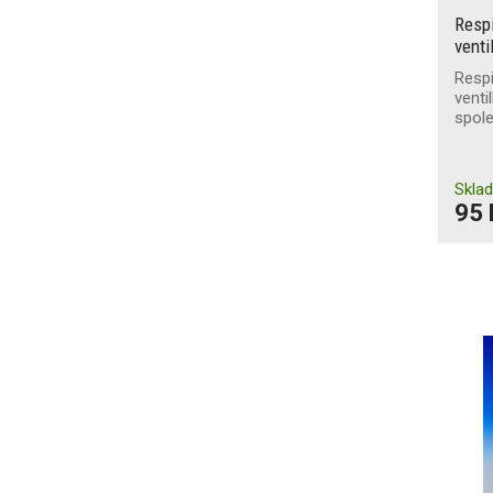
Resp
venti
Resp
venti
spol
Skla
95 