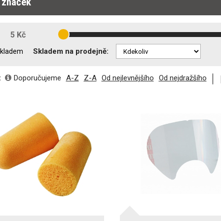
r značek
:
5 Kč
Skladem na prodejně:
kladem
:
Doporučujeme
A-Z
Z-A
Od nejlevnějšího
Od nejdražšího