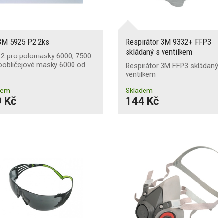
 3M 5925 P2 2ks
Respirátor 3M 9332+ FFP3
skládaný s ventilkem
 P2 pro polomasky 6000, 7500
oobličejové masky 6000 od
Respirátor 3M FFP3 skládaný
ventilkem
dem
Skladem
 Kč
144 Kč