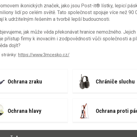
omovem ikonických značek, jako jsou Post-it® lístky, lepicí pás
miliony lidí po celém světě. Tato společnost spojuje více než 90
ají k udržitelným řešením a tvorbě lepší budoucnosti.
bjevujeme, jak může věda překonávat hranice nemožného. Jejich 
je přístup firmy k inovacím i zodpovědnosti vůči společnosti a pl
ěda dojít?
 stránky:
https://www.3mcesko.cz/
Ochrana zraku
Chrániče sluchu
Ochrana hlavy
Ochrana proti pá