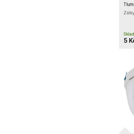
Tlum
Zátk
Skla
5 K