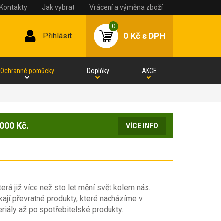
Kontakty
Jak vybrat
Vrácení a výměna zboží
0
0 Kč
s DPH
Přihlásit
Ochranné pomůcky
Doplňky
AKCE
000 Kč.
VÍCE INFO
erá již více než sto let mění svět kolem nás.
kají převratné produkty, které nacházíme v
iály až po spotřebitelské produkty.