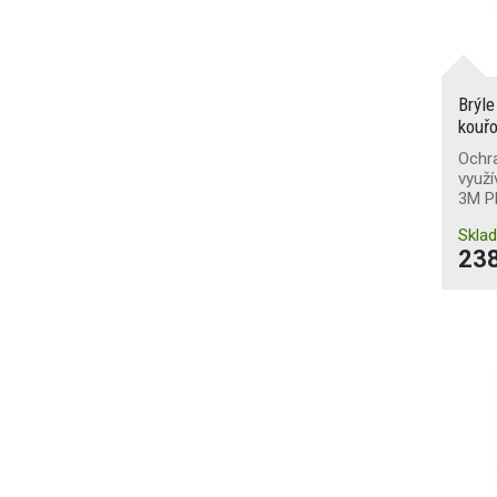
Brýl
kouř
Ochra
využí
3M P
Skla
238