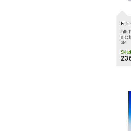
Filtr
Filtr
a cel
3M
Skla
236