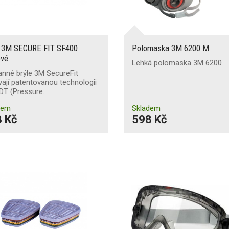
e 3M SECURE FIT SF400
Polomaska 3M 6200 M
ové
Lehká polomaska 3M 6200
nné brýle 3M SecureFit
vají patentovanou technologii
DT (Pressure…
dem
Skladem
 Kč
598 Kč