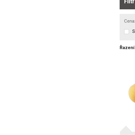
Filt
Cena
S
Řazení