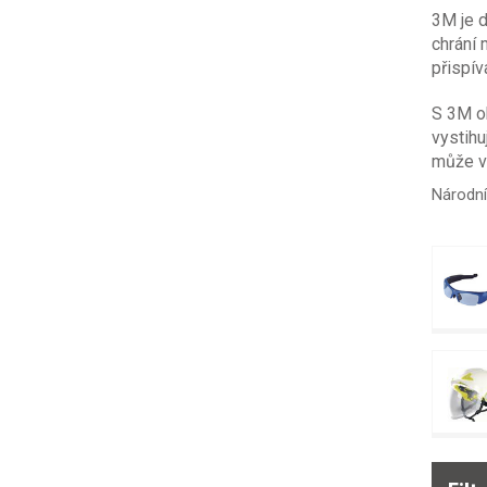
3M je d
chrání 
přispív
S 3M o
vystihu
může v
Národní