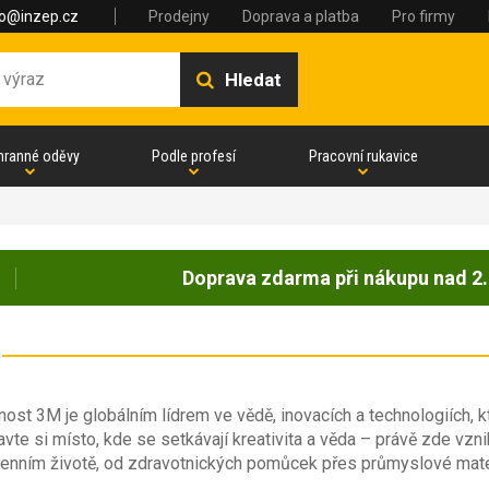
fo@inzep.cz
Prodejny
Doprava a platba
Pro firmy
Hledat
hranné oděvy
Podle profesí
Pracovní rukavice
Doprava zdarma při nákupu nad 2.
ost 3M je globálním lídrem ve vědě, inovacích a technologiích, kt
vte si místo, kde se setkávají kreativita a věda – právě zde vzni
enním životě, od zdravotnických pomůcek přes průmyslové mater