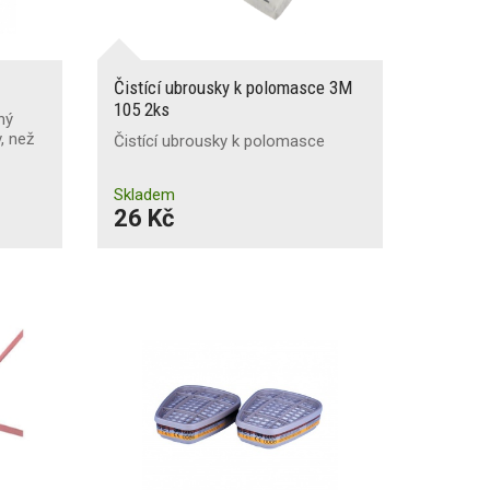
Čistící ubrousky k polomasce 3M
105 2ks
ný
, než
Čistící ubrousky k polomasce
Skladem
26 Kč