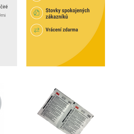
čiré
ými