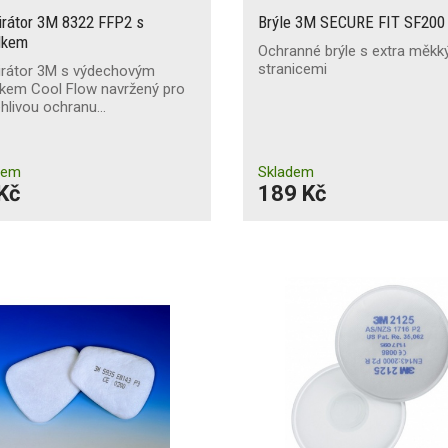
irátor 3M 8322 FFP2 s
Brýle 3M SECURE FIT SF200 
lkem
Ochranné brýle s extra měkk
stranicemi
irátor 3M s výdechovým
lkem Cool Flow navržený pro
ehlivou ochranu…
dem
Skladem
Kč
189 Kč