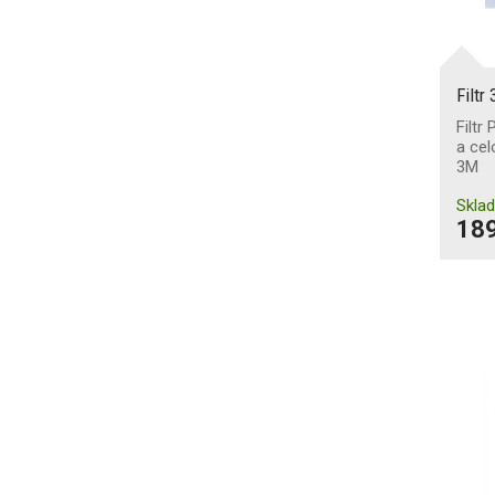
Filtr
Filtr
a cel
3M
Skla
189