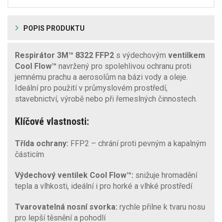
POPIS PRODUKTU
Respirátor 3M™ 8322 FFP2
s výdechovým
ventilkem
Cool Flow™
navržený pro spolehlivou ochranu proti
jemnému prachu a aerosolům na bázi vody a oleje.
Ideální pro použití v průmyslovém prostředí,
stavebnictví, výrobě nebo při řemeslných činnostech.
Klíčové vlastnosti:
Třída ochrany:
FFP2 – chrání proti pevným a kapalným
částicím
Výdechový ventilek Cool Flow™:
snižuje hromadění
tepla a vlhkosti, ideální i pro horké a vlhké prostředí
Tvarovatelná nosní svorka:
rychle přilne k tvaru nosu
pro lepší těsnění a pohodlí