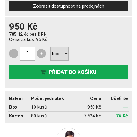
Zobrazit dostupnost na prodejnách
950 Kč
785,12 Kč
bez DPH
Cena za kus:
95 Kč
-
+
PŘIDAT DO KOŠÍKU
Balení
Počet jednotek
Cena
Ušetříte
Box
10 kusů
950 Kč
---
Karton
80 kusů
7 524 Kč
76 Kč