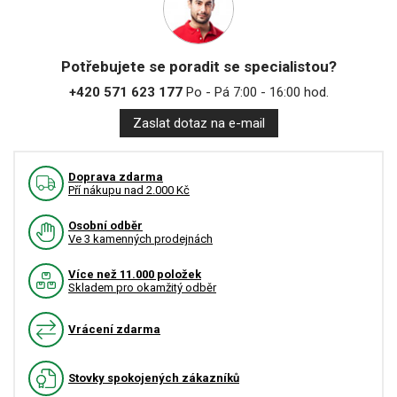
Potřebujete se poradit se specialistou?
+420 571 623 177
Po - Pá 7:00 - 16:00 hod.
Zaslat dotaz na e-mail
Doprava zdarma
Pří nákupu nad 2.000 Kč
Osobní odběr
Ve 3 kamenných prodejnách
Více než 11.000 položek
Skladem pro okamžitý odběr
Vrácení zdarma
Stovky spokojených zákazníků