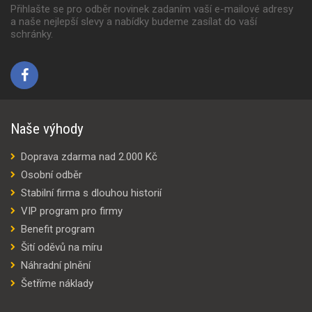
Přihlašte se pro odběr novinek zadaním vaší e-mailové adresy
a naše nejlepší slevy a nabídky budeme zasílat do vaší
schránky.
Naše výhody
Doprava zdarma nad 2.000 Kč
Osobní odběr
Stabilní firma s dlouhou historií
VIP program pro firmy
Benefit program
Šití oděvů na míru
Náhradní plnění
Šetříme náklady