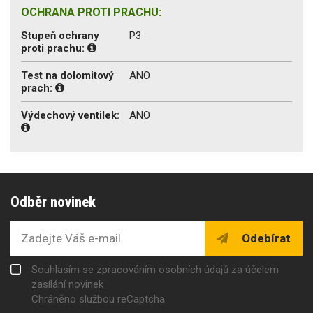
OCHRANA PROTI PRACHU:
Stupeň ochrany
P3
proti prachu:
Test na dolomitový
ANO
prach:
Výdechový ventilek:
ANO
Odběr novinek
Odebírat
Souhlasím se zpracováním osobních údajů za účelem
zasílání novinek
Chráněno službou reCaptcha