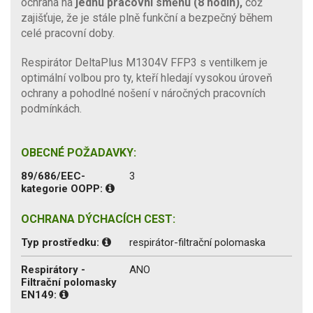
ochrana na
jednu pracovní směnu (8 hodin),
což
zajišťuje, že je stále plně funkční a bezpečný během
celé pracovní doby.
Respirátor DeltaPlus M1304V FFP3 s ventilkem je
optimální volbou pro ty, kteří hledají vysokou úroveň
ochrany a pohodlné nošení v náročných pracovních
podmínkách.
OBECNÉ POŽADAVKY:
89/686/EEC-
3
kategorie OOPP:
OCHRANA DÝCHACÍCH CEST:
Typ prostředku:
respirátor-filtrační polomaska
Respirátory -
ANO
Filtrační polomasky
EN149: