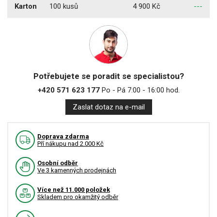
Karton
100 kusů
4 900 Kč
---
Potřebujete se poradit se specialistou?
+420 571 623 177
Po - Pá 7:00 - 16:00 hod.
Zaslat dotaz na e-mail
Doprava zdarma
Pří nákupu nad 2.000 Kč
Osobní odběr
Ve 3 kamenných prodejnách
Více než 11.000 položek
Skladem pro okamžitý odběr