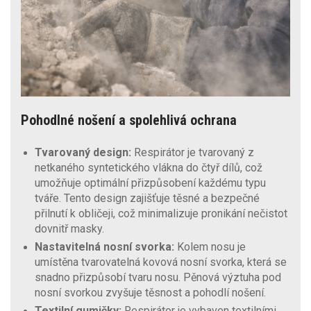
Pohodlné nošení a spolehlivá ochrana
Tvarovaný design:
Respirátor je tvarovaný z
netkaného syntetického vlákna do čtyř dílů, což
umožňuje optimální přizpůsobení každému typu
tváře. Tento design zajišťuje těsné a bezpečné
přilnutí k obličeji, což minimalizuje pronikání nečistot
dovnitř masky.
Nastavitelná nosní svorka:
Kolem nosu je
umístěna tvarovatelná kovová nosní svorka, která se
snadno přizpůsobí tvaru nosu. Pěnová výztuha pod
nosní svorkou zvyšuje těsnost a pohodlí nošení.
Textilní gumičky:
Respirátor je vybaven textilními