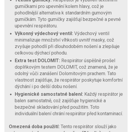
gumičkami pro upevnění kolem hlavy, což je
pohodlnější alternativa k standardním gumovým
gumičkám. Tyto gumičky zajišťují bezpečné a pevné
upevnění respirátoru.
Výkonný výdechový ventil:
Výdechový ventil
minimalizuje množství vlhkosti uvnitř masky, což
zvyšuje pohodlí při dlouhodobém nošení a zlepšuje
celkovou dýchací pohodu.
Extra test DOLOMIT:
Respirátor úspěšně prošel
doplňkovým testem DOLOMIT, což znamená, že je
odolný vůči zanášení Dolomitovým prachem. Tato
vlastnost zajišťuje, že respirátor poskytuje komfortní
dýchání i po delší dobu nošení.
Hygienické samostatné balení:
Každý respirátor je
balen samostatně, což zajišťuje hygienické a
bezpečné skladování před použitím. Toto
individuální balení chrání respirátor před kontaminací.
Omezená doba použití:
Tento respirátor slouží jako