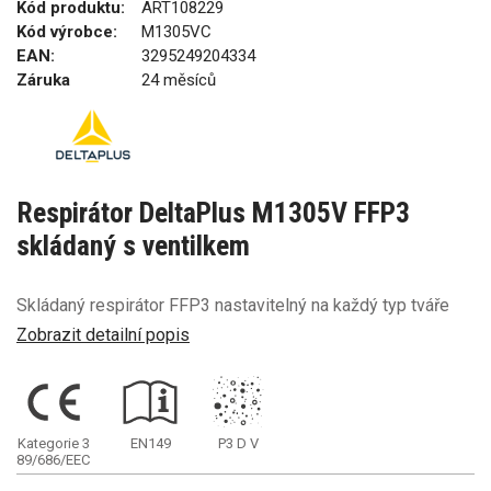
Kód produktu:
ART108229
Kód výrobce:
M1305VC
EAN:
3295249204334
Záruka
24 měsíců
Respirátor DeltaPlus M1305V FFP3
skládaný s ventilkem
Skládaný respirátor FFP3 nastavitelný na každý typ tváře
Zobrazit detailní popis
Kategorie 3
EN149
P3
D
V
89/686/EEC