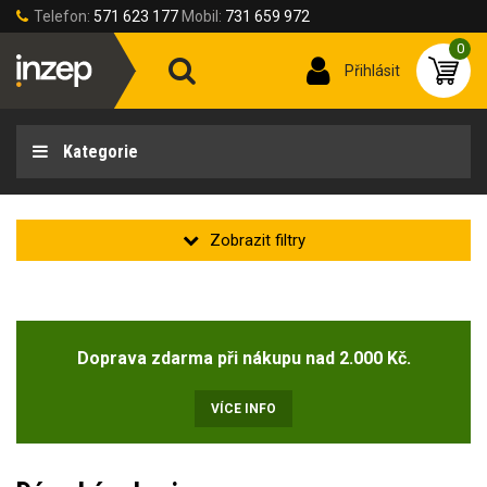
Telefon:
571 623 177
Mobil:
731 659 972
0
Přihlásit
Kategorie
Velikost rukavic
Doprava zdarma při nákupu nad 2.000 Kč.
Velikost rukavic
6 (XS)
7 (S)
8 (M)
9 (L)
10 (XL)
11 (2XL)
VÍCE INFO
12 (3XL)