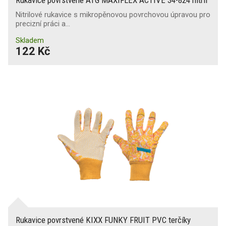
Rukavice povrstvené ATG MAXIFLEX ACTIVE 34-824 nitril
Nitrilové rukavice s mikropěnovou povrchovou úpravou pro
precizní práci a…
Skladem
122 Kč
Rukavice povrstvené KIXX FUNKY FRUIT PVC terčíky