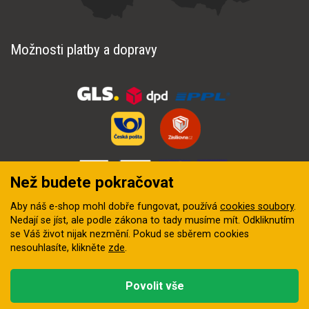
Možnosti platby a dopravy
Než budete pokračovat
Aby náš e-shop mohl dobře fungovat, používá
cookies soubory
.
Nedají se jíst, ale podle zákona to tady musíme mít. Odkliknutím
se Váš život nijak nezmění. Pokud se sběrem cookies
nesouhlasíte, klikněte
zde
.
© 2018–2026 INZEP CENTRUM, s.r.o. Všechna práva vyhrazena
Povolit vše
Vytvořila
digitální agentura FEO