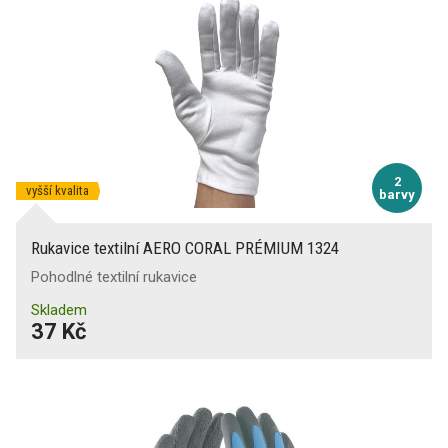
1
(56)
Bez silikonu
(11)
Ochrana proti proříznutí čepelí
Pudrované
A
(15)
X
(41)
Reflexní doplňky
2
vyšší kvalita
barvy
Rukavice textilní AERO CORAL PRÉMIUM 1324
Pohodlné textilní rukavice
Skladem
37 Kč