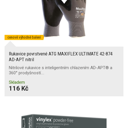
cenově výhodné balení
Rukavice povrstvené ATG MAXIFLEX ULTIMATE 42-874
AD-APT nitril
Nitrilové rukavice s inteligentním chlazením AD-APT® a
360° prodyšností.…
Skladem
116 Kč