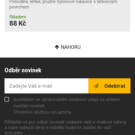
Pohodlné, lehké, pružné nylonové rukavice s latexovým
povrchem
Skladem
88 Kč
NAHORU
Odběr novinek
Odebírat
Souhlasím se zpracováním osobních údajů za účelem
zasílání novinek
Chráněno službou reCaptcha
Přihlašte se pro odběr novinek zadaním vaší e-mailové adresy
a naše nejlepší slevy a nabídky budeme zasílat do vaší
schránky.