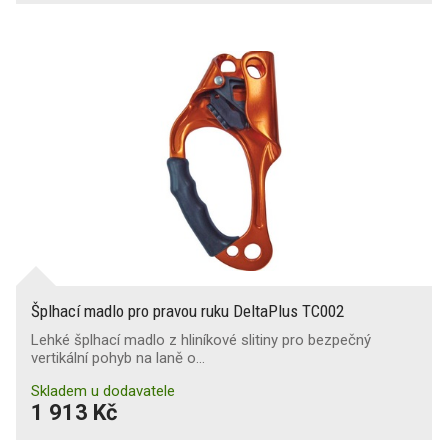
Šplhací madlo pro pravou ruku DeltaPlus TC002
Lehké šplhací madlo z hliníkové slitiny pro bezpečný
vertikální pohyb na laně o…
Skladem u dodavatele
1 913 Kč