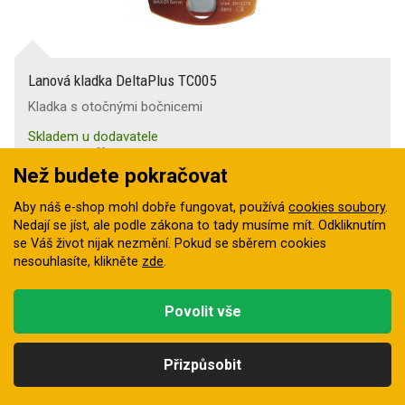
Lanová kladka DeltaPlus TC005
Kladka s otočnými bočnicemi
Skladem u dodavatele
1 139 Kč
Než budete pokračovat
Aby náš e-shop mohl dobře fungovat, používá
cookies soubory
.
Nedají se jíst, ale podle zákona to tady musíme mít. Odkliknutím
se Váš život nijak nezmění. Pokud se sběrem cookies
nesouhlasíte, klikněte
zde
.
Povolit vše
Přizpůsobit
Kategorie
Hledat
Nahoru
Profil
Košík