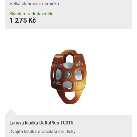
Velká slaňovací osmička
Skladem u dodavatele
1 275 Kč
Lanová kladka DeltaPlus TC015
Dvojitá kladka s oscilačními disky