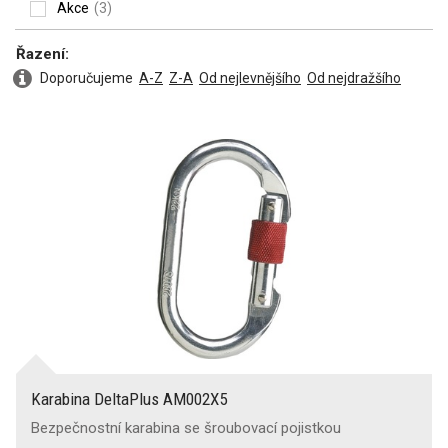
Akce
(3)
Řazení:
Doporučujeme
A-Z
Z-A
Od nejlevnějšího
Od nejdražšího
Slaňování
Šplhání
Tašky, příslušenství
Karabina DeltaPlus AM002X5
Bezpečnostní karabina se šroubovací pojistkou