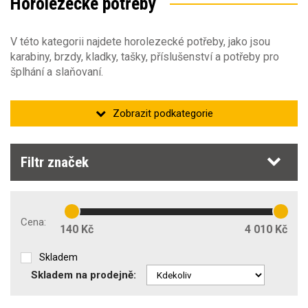
Horolezecké potřeby
Jistící prvky
(24)
V této kategorii najdete horolezecké potřeby, jako jsou
karabiny, brzdy, kladky, tašky, příslušenství a potřeby pro
šplhání a slaňovaní.
Filtr značek
Karabiny
Cena:
140 Kč
4 010 Kč
Brzdy
Skladem
Skladem na prodejně:
Kladky