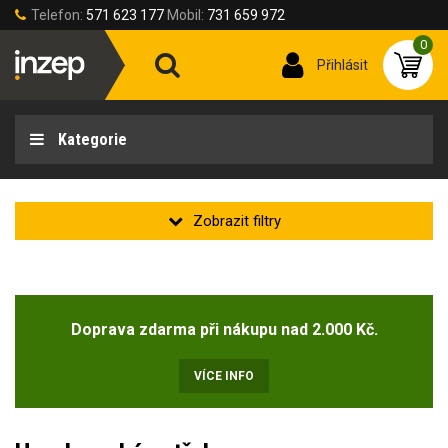
Telefon:
571 623 177
Mobil:
731 659 972
0
Přihlásit
Kategorie
Ochrana proti pádu
Doprava zdarma při nákupu nad 2.000 Kč.
Typ práce
Ochrana proti pádu
(4)
VÍCE INFO
Udržení pracovní pozice
(20)
Typ ochrany