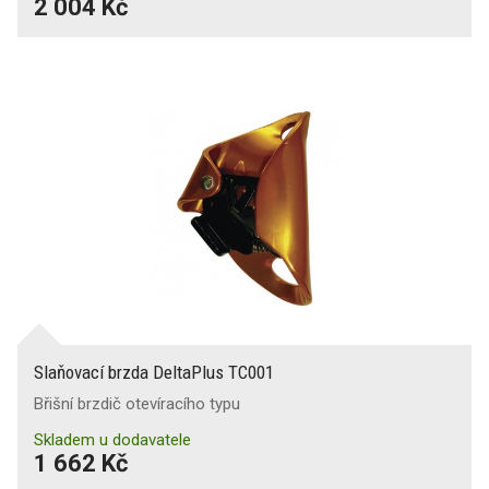
2 004 Kč
Slaňovací brzda DeltaPlus TC001
Břišní brzdič otevíracího typu
Skladem u dodavatele
1 662 Kč