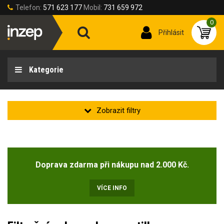
Telefon:
571 623 177
Mobil:
731 659 972
0
Přihlásit
Kategorie
Ochrana dýchacích cest
Doprava zdarma při nákupu nad 2.000 Kč.
Typ prostředku
respirátor-filtrační polomaska
(26)
VÍCE INFO
Celoobličejové masky EN136