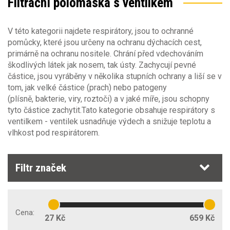
Filtrační polomaska s ventilkem
Polomasky a čtvrtmasky EN140
V této kategorii najdete respirátory, jsou to ochranné
pomůcky, které jsou určeny na ochranu dýchacích cest,
Polomasky s vyměnitelnými filtry EN1827
primárně na ochranu nositele. Chrání před vdechováním
škodlivých látek jak nosem, tak ústy. Zachycují pevné
Plynové filtry EN14387
částice, jsou vyráběny v několika stupních ochrany a liší se v
tom, jak velké částice (prach) nebo patogeny
(plísně, bakterie, viry, roztoči) a v jaké míře, jsou schopny
Filtry proti částicím EN143
tyto částice zachytit.Tato kategorie obsahuje respirátory s
ventilkem - ventilek usnadňuje výdech a snižuje teplotu a
Respirátory - Filtrační polomasky EN149
(26)
vlhkost pod respirátorem.
Filtr značek
Ochrana proti prachu
Stupeň ochrany proti prachu
Cena:
27 Kč
659 Kč
P1
(4)