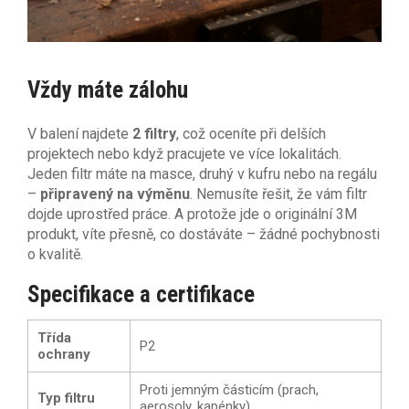
Vždy máte zálohu
V balení najdete
2 filtry
, což oceníte při delších
projektech nebo když pracujete ve více lokalitách.
Jeden filtr máte na masce, druhý v kufru nebo na regálu
–
připravený na výměnu
. Nemusíte řešit, že vám filtr
dojde uprostřed práce. A protože jde o originální 3M
produkt, víte přesně, co dostáváte – žádné pochybnosti
o kvalitě.
Specifikace a certifikace
Třída
P2
ochrany
Proti jemným částicím (prach,
Typ filtru
aerosoly, kapénky)