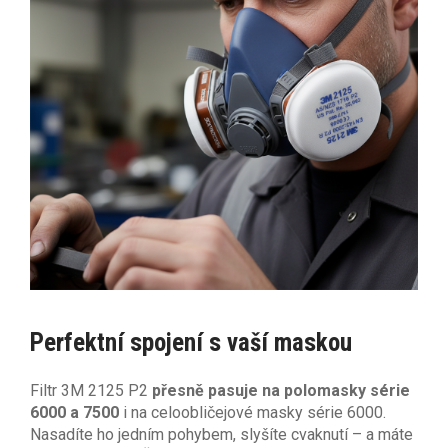
Perfektní spojení s vaší maskou
Filtr 3M 2125 P2
přesně pasuje na polomasky série
6000 a 7500
i na celoobličejové masky série 6000.
Nasadíte ho jedním pohybem, slyšíte cvaknutí – a máte