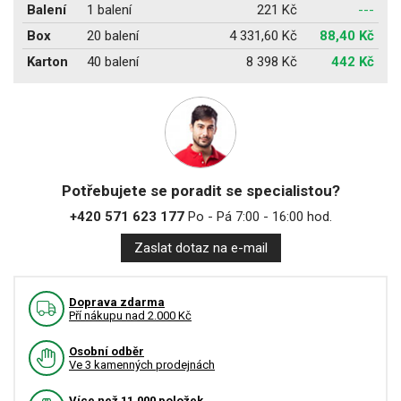
Balení
1 balení
221 Kč
---
Box
20 balení
4 331,60 Kč
88,40 Kč
Karton
40 balení
8 398 Kč
442 Kč
Potřebujete se poradit se specialistou?
+420 571 623 177
Po - Pá 7:00 - 16:00 hod.
Zaslat dotaz na e-mail
Doprava zdarma
Pří nákupu nad 2.000 Kč
Osobní odběr
Ve 3 kamenných prodejnách
Více než 11.000 položek