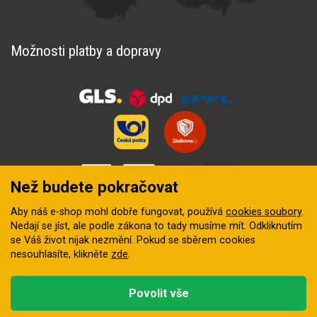
Možnosti platby a dopravy
Než budete pokračovat
Aby náš e-shop mohl dobře fungovat, používá
cookies soubory
.
Nedají se jíst, ale podle zákona to tady musíme mít. Odkliknutím
se Váš život nijak nezmění. Pokud se sběrem cookies
nesouhlasíte, klikněte
zde
.
© 2018–2026 INZEP CENTRUM, s.r.o. Všechna práva vyhrazena
Povolit vše
Vytvořila
digitální agentura FEO