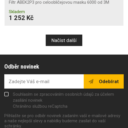
Filtr ABEK2P3 pro celoobličejovou masku 6000 od 3M
Skladem
1 252 Kč
Načíst další
Odběr novinek
Odebírat
Souhlasím se zpracováním osobních údajů za účelem
zasílání novinek
Chráněno službou reCaptcha
Přihlašte se pro odběr novinek zadaním vaší e-mailové adresy
a naše nejlepší slevy a nabídky budeme zasílat do vaší
schránky.