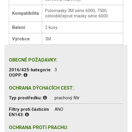
Polomasky 3M série 6000, 7500;
Kompatibilita
celoobličejové masky série 6000
Balení
2 kusy
Výrobce
3M
OBECNÉ POŽADAVKY:
2016/425-kategorie
3
OOPP:
OCHRANA DÝCHACÍCH CEST:
Typ prostředku:
prachový filtr
Filtry proti částicím
ANO
EN143:
OCHRANA PROTI PRACHU: