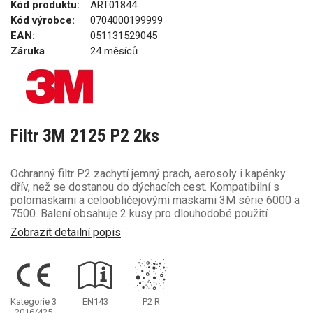
Kód produktu:
ART01844
Kód výrobce:
0704000199999
EAN:
051131529045
Záruka
24 měsíců
Filtr 3M 2125 P2 2ks
Ochranný filtr P2 zachytí jemný prach, aerosoly i kapénky
dřív, než se dostanou do dýchacích cest. Kompatibilní s
polomaskami a celoobličejovými maskami 3M série 6000 a
7500. Balení obsahuje 2 kusy pro dlouhodobé použití
Zobrazit detailní popis
Kategorie 3
EN143
P2
R
2016/425