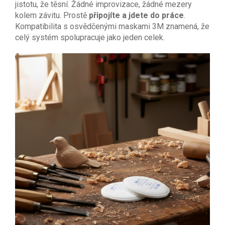
jistotu, že těsní. Žádné improvizace, žádné mezery
kolem závitu. Prostě
připojíte a jdete do práce
.
Kompatibilita s osvědčenými maskami 3M znamená, že
celý systém spolupracuje jako jeden celek.