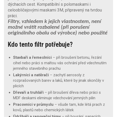
dýchacích cest. Kompatibilní s polomaskami i
celoobličejovými maskami 3M, připravený na tvrdou
práci.
Filtry, vzhledem k jejich vlastnostem, není
možné vrátit rozbalené (při porušení
originálního obalu od výrobce) nebo použité
Kdo tento filtr potřebuje?
Stavbaři a řemeslníci
– při broušení betonu, řezání
cihel nebo práci s maltou vás ochrání před vdechnutím
jemného stavebního prachu
Lakýrníci a natěrači
– zachytí aerosoly z
rozprašovaných barev a laků, které by jinak skončily v
plicích
Dřevaři a truhláři
– při broušení dřeva nebo práci s
MDF deskami eliminuje vdechování jemných pilin
Pracovníci v průmyslu
– všude tam, kde létá prach z
kovů, plastů nebo chemických látek
Údržbáři a renovační týmy
– při bourání, sanacích