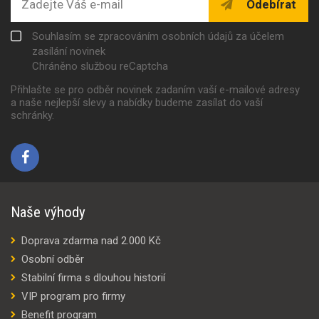
Odebírat
Souhlasím se zpracováním osobních údajů za účelem
zasílání novinek
Chráněno službou reCaptcha
Přihlašte se pro odběr novinek zadaním vaší e-mailové adresy
a naše nejlepší slevy a nabídky budeme zasílat do vaší
schránky.
Naše výhody
Doprava zdarma nad 2.000 Kč
Osobní odběr
Stabilní firma s dlouhou historií
VIP program pro firmy
Benefit program