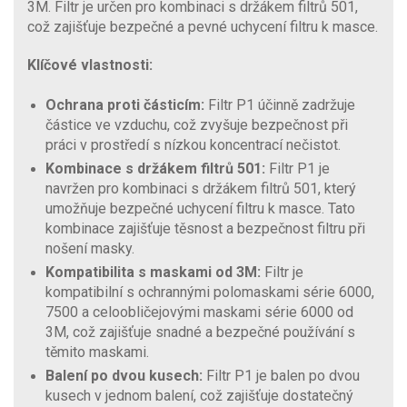
3M. Filtr je určen pro kombinaci s držákem filtrů 501,
což zajišťuje bezpečné a pevné uchycení filtru k masce.
Klíčové vlastnosti:
Ochrana proti částicím:
Filtr P1 účinně zadržuje
částice ve vzduchu, což zvyšuje bezpečnost při
práci v prostředí s nízkou koncentrací nečistot.
Kombinace s držákem filtrů 501:
Filtr P1 je
navržen pro kombinaci s držákem filtrů 501, který
umožňuje bezpečné uchycení filtru k masce. Tato
kombinace zajišťuje těsnost a bezpečnost filtru při
nošení masky.
Kompatibilita s maskami od 3M:
Filtr je
kompatibilní s ochrannými polomaskami série 6000,
7500 a celoobličejovými maskami série 6000 od
3M, což zajišťuje snadné a bezpečné používání s
těmito maskami.
Balení po dvou kusech:
Filtr P1 je balen po dvou
kusech v jednom balení, což zajišťuje dostatečný