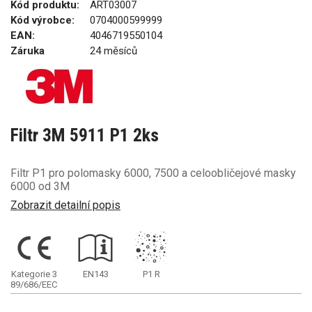
Kód produktu:
ART03007
Kód výrobce:
0704000599999
EAN:
4046719550104
Záruka
24 měsíců
Filtr 3M 5911 P1 2ks
Filtr P1 pro polomasky 6000, 7500 a celoobličejové masky
6000 od 3M
Zobrazit detailní popis
Kategorie 3
EN143
P1
R
89/686/EEC