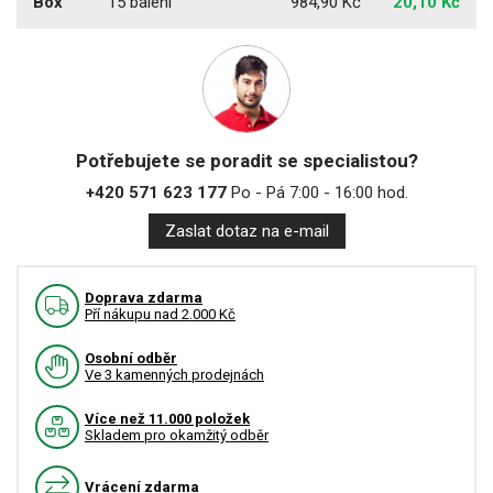
Box
15 balení
984,90 Kč
20,10 Kč
Potřebujete se poradit se specialistou?
+420 571 623 177
Po - Pá 7:00 - 16:00 hod.
Zaslat dotaz na e-mail
Doprava zdarma
Pří nákupu nad 2.000 Kč
Osobní odběr
Ve 3 kamenných prodejnách
Více než 11.000 položek
Skladem pro okamžitý odběr
Vrácení zdarma