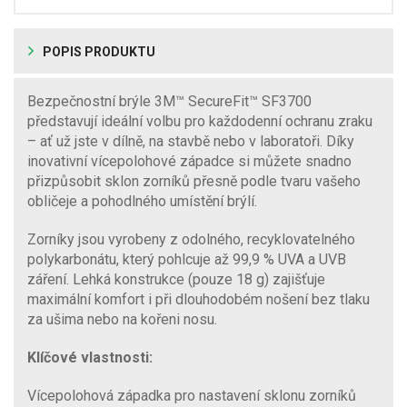
POPIS PRODUKTU
Bezpečnostní brýle 3M™ SecureFit™ SF3700
představují ideální volbu pro každodenní ochranu zraku
– ať už jste v dílně, na stavbě nebo v laboratoři. Díky
inovativní vícepolohové západce si můžete snadno
přizpůsobit sklon zorníků přesně podle tvaru vašeho
obličeje a pohodlného umístění brýlí.
Zorníky jsou vyrobeny z odolného, recyklovatelného
polykarbonátu, který pohlcuje až 99,9 % UVA a UVB
záření. Lehká konstrukce (pouze 18 g) zajišťuje
maximální komfort i při dlouhodobém nošení bez tlaku
za ušima nebo na kořeni nosu.
Klíčové vlastnosti:
Vícepolohová západka pro nastavení sklonu zorníků