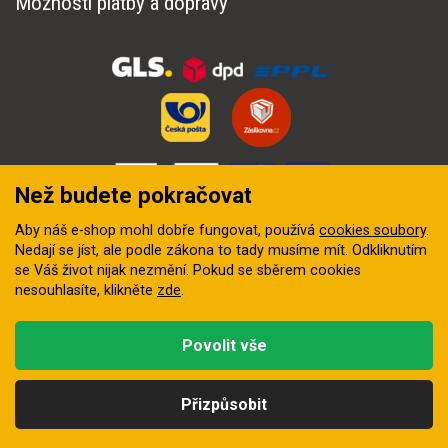
Možnosti platby a dopravy
Než budete pokračovat
Aby náš e-shop mohl dobře fungovat, používá
cookies soubory
.
Nedají se jíst, ale podle zákona to tady musíme mít. Odkliknutím
se Váš život nijak nezmění. Pokud se sběrem cookies
nesouhlasíte, klikněte
zde
.
© 2018–2026 INZEP CENTRUM, s.r.o. Všechna práva vyhrazena
Povolit vše
Vytvořila
digitální agentura FEO
Přizpůsobit
Kategorie
Hledat
Nahoru
Profil
Košík