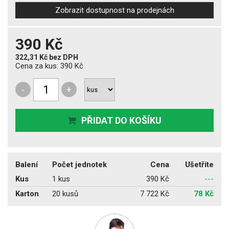
Zobrazit dostupnost na prodejnách
390 Kč
322,31 Kč
bez DPH
Cena za kus:
390 Kč
-
+
PŘIDAT DO KOŠÍKU
Balení
Počet jednotek
Cena
Ušetříte
Kus
1 kus
390 Kč
---
Karton
20 kusů
7 722 Kč
78 Kč