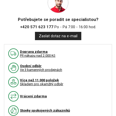
Potřebujete se poradit se specialistou?
+420 571 623 177
Po - Pá 7:00 - 16:00 hod.
Zaslat dotaz na e-mail
Doprava zdarma
Pří nákupu nad 2.000 Kč
Osobní odběr
Ve 3 kamenných prodejnách
Více než 11.000 položek
Skladem pro okamžitý odběr
Vrácení zdarma
Stovky spokojených zákazníků