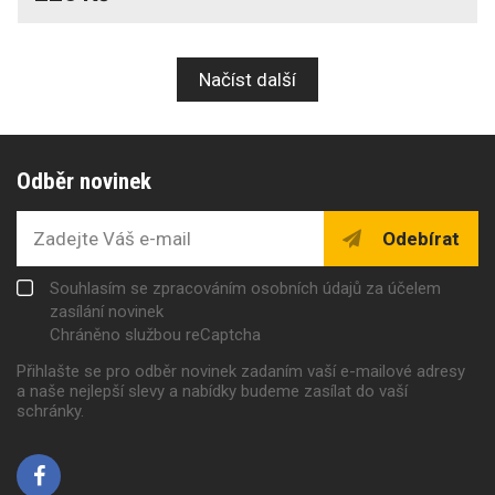
Načíst další
Odběr novinek
Odebírat
Souhlasím se zpracováním osobních údajů za účelem
zasílání novinek
Chráněno službou reCaptcha
Přihlašte se pro odběr novinek zadaním vaší e-mailové adresy
a naše nejlepší slevy a nabídky budeme zasílat do vaší
schránky.