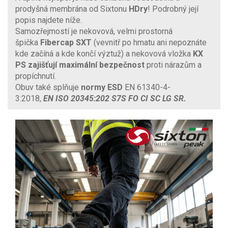
prodyšná membrána od Sixtonu
HDry
! Podrobný její
popis najdete níže.
Samozřejmostí je nekovová, velmi prostorná
špička
Fibercap SXT
(vevnitř po hmatu ani nepoznáte
kde začíná a kde končí výztuž) a nekovová vložka
KX
PS zajišťují maximální bezpečnost
proti nárazům a
propíchnutí.
Obuv také splňuje
normy ESD
EN 61340-4-
3:2018,
EN ISO 20345:202 S7S FO CI SC LG SR.