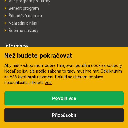
VIP program pro firmy
Benefit program
Šití oděvů na míru
Náhradní plnění
Šetříme náklady
Informace
Než budete pokračovat
Doprava a platba
Vše o nákupu
Aby náš e-shop mohl dobře fungovat, používá
cookies soubory
.
Nedají se jíst, ale podle zákona to tady musíme mít. Odkliknutím
Obchodní podmínky
se Váš život nijak nezmění. Pokud se sběrem cookies
Kontakty
nesouhlasíte, klikněte
zde
.
Výdejní automaty
Výrobci
Povolit vše
Jak vybrat
Přizpůsobit
Naše prodejny
Kategorie
Hledat
Nahoru
Profil
Košík