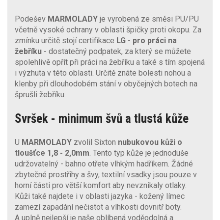
Podešev
MARMOLADY
je vyrobená ze směsi PU/PU
včetně vysoké ochrany v oblasti špičky proti okopu. Za
zmínku určitě stojí certifikace
LG
- pro práci na
žebříku
- dostatečný podpatek, za který se můžete
spolehlivě opřít při práci na žebříku a také s tím spojená
i výzhuta v této oblasti. Určitě znáte bolesti nohou a
klenby při dlouhodobém stání v obyčejných botech na
šprušli žebříku.
Svršek - minimum švů a tlustá kůže
U
MARMOLADY
zvolil Sixton
nubukovou kůži o
tloušťce 1,8 - 2,0mm
. Tento typ kůže je jednoduše
udržovatelný - bahno otřete vlhkým hadříkem. Žádné
zbytečné prostřihy a švy, textilní vsadky jsou pouze v
horní části pro větší komfort aby nevznikaly otlaky.
Kůži také najdete i v oblasti jazyka - kožený límec
zamezí zapadání nečistot a vlhkosti dovnitř boty.
A uplně nejlepší je naše oblíbená voděodolná a