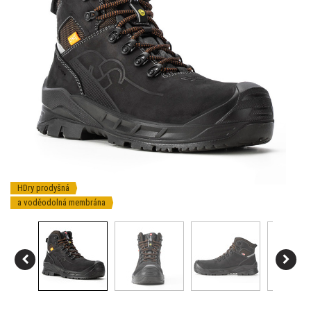
HDry prodyšná
a voděodolná membrána