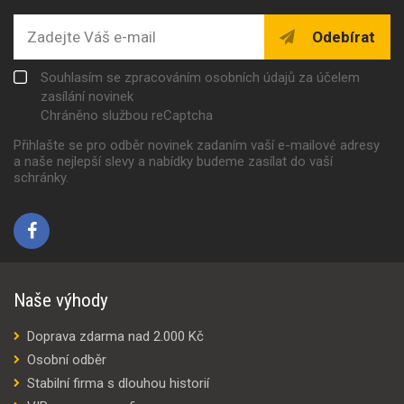
Odebírat
Souhlasím se zpracováním osobních údajů za účelem
zasílání novinek
Chráněno službou reCaptcha
Přihlašte se pro odběr novinek zadaním vaší e-mailové adresy
a naše nejlepší slevy a nabídky budeme zasílat do vaší
schránky.
Naše výhody
Doprava zdarma nad 2.000 Kč
Osobní odběr
Stabilní firma s dlouhou historií