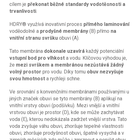
cílem je
překonat běžné standardy vodotěsnosti a
trvanlivosti
.
HDRY® využívá inovativní proces
přímého laminování
voděodolné a
prodyšné membrány
(B) přímo
na
vnitřní stranu svršku
obuvi (A).
Tato membrána
dokonale uzavírá
každý potenciální
vstupní bod pro vlhkost
a vodu. Klíčovou výhodou je,
že
mezi svrškem a membránou nezůstává žádný
volný prostor
pro vodu. Díky tomu
obuv nezvyšuje
svou hmotnost
a rychleji schne.
Ve srovnání s konvenčními membránami používanými u
jiných značek obuvi se tyto membrány (B) aplikují na
vnitřní vrstvy obuvi (podšívku). Mezi vnější a vnitřní
vrstvou obuvi je prostor (D), kde se může zachytávat
voda (E), kterou nedokázala zadržet vnější vrstva. Tato
voda zvyšuje váhu obuvi, zhoršuje tepelné vlastnosti
obuvi, zhoršuje prodyšnost obuvi, špatně vysychá a v
zimních měsících zde může i zmrznout a poničit obuv.