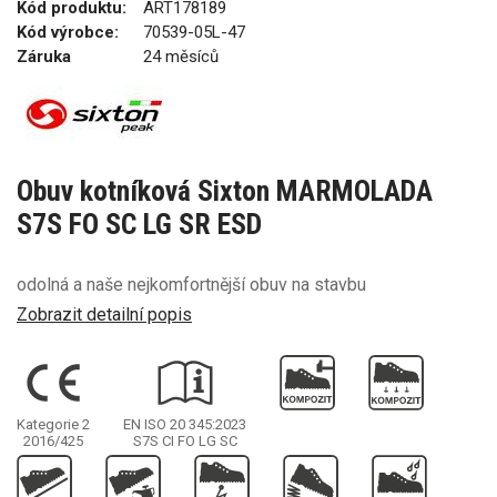
Kód produktu:
ART178189
Kód výrobce:
70539-05L-47
Záruka
24 měsíců
Obuv kotníková Sixton MARMOLADA
S7S FO SC LG SR ESD
odolná a naše nejkomfortnější obuv na stavbu
Zobrazit detailní popis
Kategorie 2
EN ISO 20 345:2023
2016/425
S7S
CI FO LG SC