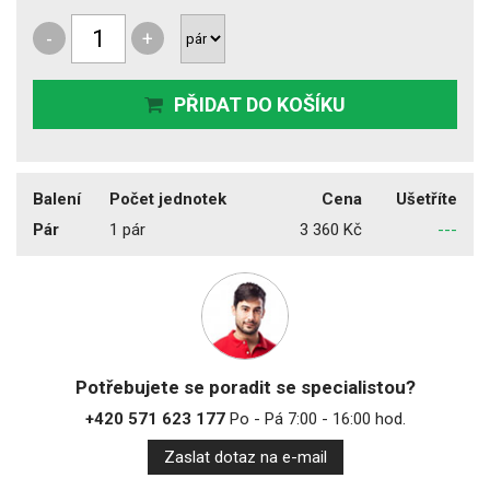
-
+
PŘIDAT DO KOŠÍKU
Balení
Počet jednotek
Cena
Ušetříte
Pár
1 pár
3 360 Kč
---
Potřebujete se poradit se specialistou?
+420 571 623 177
Po - Pá 7:00 - 16:00 hod.
Zaslat dotaz na e-mail