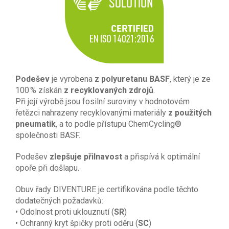
Podešev
je vyrobena
z polyuretanu BASF
, který je ze
100 % získán
z recyklovaných zdrojů
.
Při její výrobě jsou fosilní suroviny v hodnotovém
řetězci nahrazeny recyklovanými materiály
z použitých
pneumatik
, a to podle přístupu ChemCycling®
společnosti BASF.
Podešev
zlepšuje přilnavost
a přispívá k optimální
opoře při došlapu.
Obuv řady DIVENTURE je certifikována podle těchto
dodatečných požadavků:
• Odolnost proti uklouznutí (
SR
)
• Ochranný kryt špičky proti oděru (
SC
)