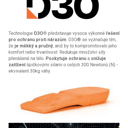
Technologie
D3O®
představuje vysoce výkonné
řešení
pro ochranu proti nárazům
. D3O® se vyznačuje tím,
že
je měkký a pružný
, aniž by to kompromitovalo jeho
komfort nebo trvanlivost. Redukuje množství síly
přenášené na tělo.
Poskytuje ochranu
a
snižuje
zatížení
špičkovými silami o celých 300 Newtonů (N) -
ekvivalent 30kg váhy.