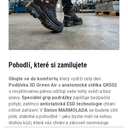
Pohodlí, které si zamilujete
Obujte se do komfortu
, který vydrží celý den.
Podšívka 3D Green Air
a
anatomická stélka QRS02
s recyklovanou pěnou udržují vaše nohy svěží a bez
únavy.
Speciální grip podrážky
zajišťuje bezpečný
pohyb, zatímco
antistatická ESD
technologie
chrání
citlivé zařízení. V
Sixton MARMOLADA
se budete cítit
jistě, stabilně a pohodlně – jako byste měli na nohou
druhou kůži, která vás chrání a zároveň neomezuje.