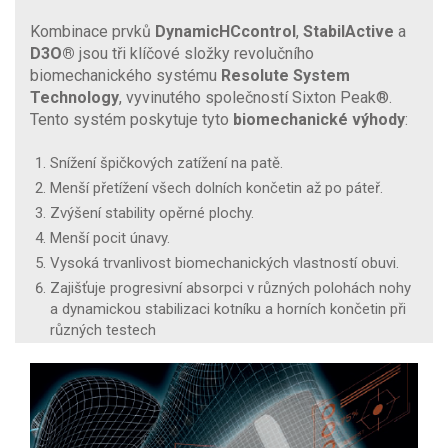
Kombinace prvků
DynamicHCcontrol
,
StabilActive
a
D3O®
jsou tři klíčové složky revolučního
biomechanického systému
Resolute System
Technology
, vyvinutého společností Sixton Peak®.
Tento systém poskytuje tyto
biomechanické výhody
:
Snížení špičkových zatížení na patě.
Menší přetížení všech dolních končetin až po páteř.
Zvýšení stability opěrné plochy.
Menší pocit únavy.
Vysoká trvanlivost biomechanických vlastností obuvi.
Zajišťuje progresivní absorpci v různých polohách nohy
a dynamickou stabilizaci kotníku a horních končetin při
různých testech