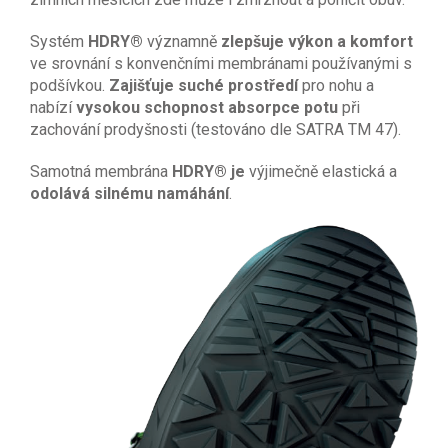
Systém
HDRY®
významně
zlepšuje výkon a komfort
ve srovnání s konvenčními membránami používanými s
podšívkou.
Zajišťuje suché prostředí
pro nohu a
nabízí
vysokou schopnost absorpce potu
při
zachování prodyšnosti (testováno dle SATRA TM 47).
Samotná membrána
HDRY® je
výjimečně elastická a
odolává silnému namáhání
.