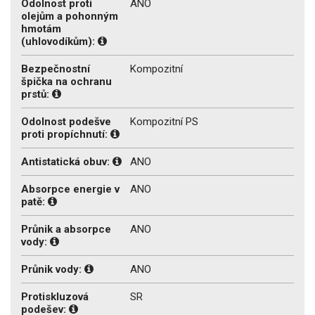
Odolnost proti
ANO
olejům a pohonným
hmotám
(uhlovodíkům):
Bezpečnostní
Kompozitní
špička na ochranu
prstů:
Odolnost podešve
Kompozitní PS
proti propíchnutí:
Antistatická obuv:
ANO
Absorpce energie v
ANO
patě:
Průnik a absorpce
ANO
vody:
Průnik vody:
ANO
Protiskluzová
SR
podešev: