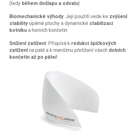
(tedy
během došlapu a odvalu
).
Biomechanické výhody
: Její použití vede ke
zvýšení
stability
opěrné plochy a dynamické
stabilizaci
kotníku
a horních končetin.
Snížení zatížení
: Přispívá k
redukci špičkových
zatížení
na patě a k menšímu přetížení všech
dolních
končetin až po páteř
.