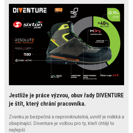
Jestliže je práce výzvou, obuv řady DIVENTURE
je štít, který chrání pracovníka.
Zvenku je bezpečná a neproniknutelná, uvnitř je měkká a
obepínající. Diventure je volbou pro ty, kteří chtějí to
nejlepší.