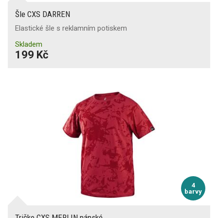
Šle CXS DARREN
Elastické šle s reklamním potiskem
Skladem
199 Kč
4
barvy
Tričko CXS MERLIN pánské