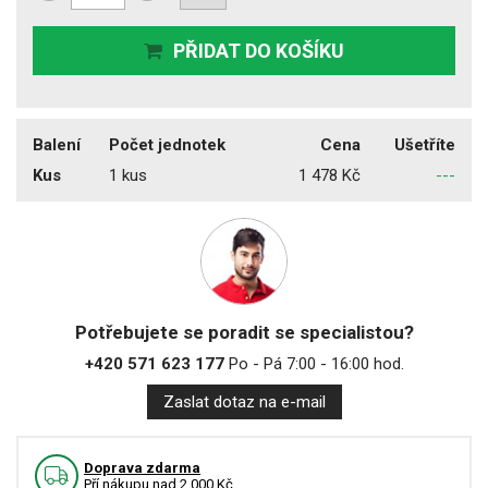
PŘIDAT DO KOŠÍKU
Balení
Počet jednotek
Cena
Ušetříte
Kus
1 kus
1 478 Kč
---
Potřebujete se poradit se specialistou?
+420 571 623 177
Po - Pá 7:00 - 16:00 hod.
Zaslat dotaz na e-mail
Doprava zdarma
Pří nákupu nad 2.000 Kč