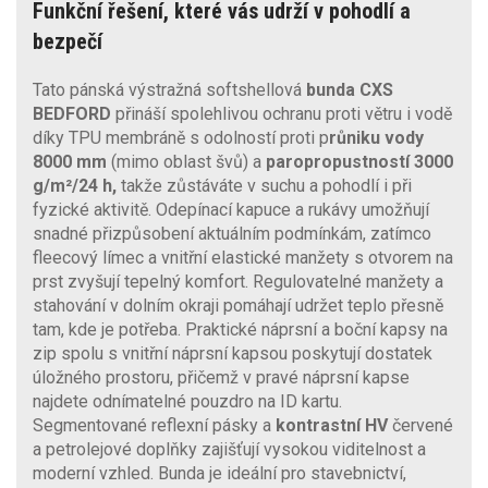
Funkční řešení, které vás udrží v pohodlí a
bezpečí
Tato pánská výstražná softshellová
bunda CXS
BEDFORD
přináší spolehlivou ochranu proti větru i vodě
díky TPU membráně s odolností proti p
růniku vody
8000 mm
(mimo oblast švů) a
paropropustností 3000
g/m²/24 h,
takže zůstáváte v suchu a pohodlí i při
fyzické aktivitě. Odepínací kapuce a rukávy umožňují
snadné přizpůsobení aktuálním podmínkám, zatímco
fleecový límec a vnitřní elastické manžety s otvorem na
prst zvyšují tepelný komfort. Regulovatelné manžety a
stahování v dolním okraji pomáhají udržet teplo přesně
tam, kde je potřeba. Praktické náprsní a boční kapsy na
zip spolu s vnitřní náprsní kapsou poskytují dostatek
úložného prostoru, přičemž v pravé náprsní kapse
najdete odnímatelné pouzdro na ID kartu.
Segmentované reflexní pásky a
kontrastní HV
červené
a petrolejové doplňky zajišťují vysokou viditelnost a
moderní vzhled. Bunda je ideální pro stavebnictví,