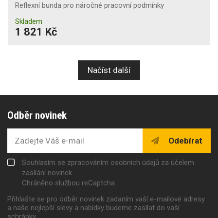
Reflexní bunda pro náročné pracovní podmínky
Skladem
1 821 Kč
Načíst další
Odběr novinek
Odebírat
Souhlasím se zpracováním osobních údajů za účelem
zasílání novinek
Chráněno službou reCaptcha
Přihlašte se pro odběr novinek zadaním vaší e-mailové adresy
a naše nejlepší slevy a nabídky budeme zasílat do vaší
schránky.