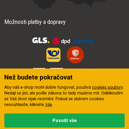
Možnosti platby a dopravy
Než budete pokračovat
Aby náš e-shop mohl dobře fungovat, používá
cookies soubory
.
Nedají se jíst, ale podle zákona to tady musíme mít. Odkliknutím
se Váš život nijak nezmění. Pokud se sběrem cookies
nesouhlasíte, klikněte
zde
.
© 2018–2026 INZEP CENTRUM, s.r.o. Všechna práva vyhrazena
Povolit vše
Vytvořila
digitální agentura FEO