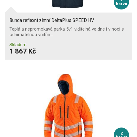
barva
Bunda reflexní zimní DeltaPlus SPEED HV
Teplá a nepromokavá parka 5v1 viditelná ve dne i v noci s
odnímatelnou vnitřní…
Skladem
1 867 Kč
2