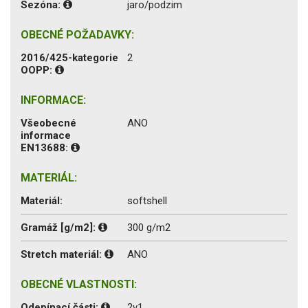
Sezóna:
jaro/podzim
OBECNÉ POŽADAVKY:
2016/425-kategorie
2
OOPP:
INFORMACE:
Všeobecné
ANO
informace
EN13688:
MATERIÁL:
Materiál:
softshell
Gramáž [g/m2]:
300 g/m2
Stretch materiál:
ANO
OBECNÉ VLASTNOSTI:
Odepínací části:
2v1