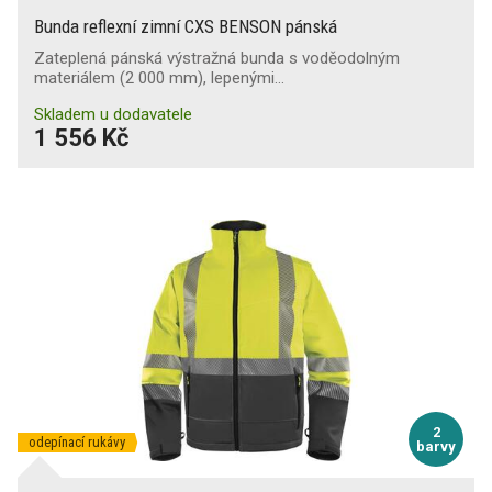
Bunda reflexní zimní CXS BENSON pánská
Zateplená pánská výstražná bunda s voděodolným
materiálem (2 000 mm), lepenými…
Skladem u dodavatele
1 556 Kč
2
odepínací rukávy
barvy