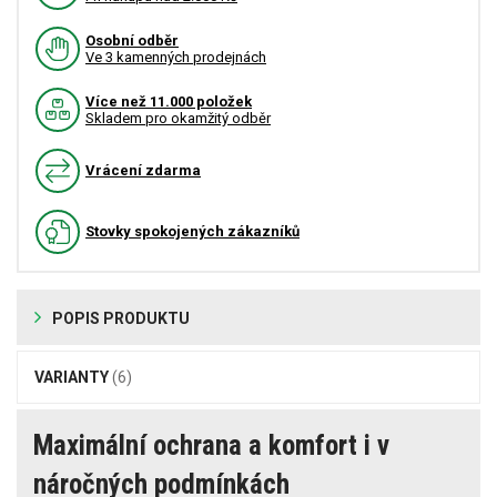
Osobní odběr
Ve 3 kamenných prodejnách
Více než 11.000 položek
Skladem pro okamžitý odběr
Vrácení zdarma
Stovky spokojených zákazníků
POPIS PRODUKTU
VARIANTY
(6)
Maximální ochrana a komfort i v
náročných podmínkách