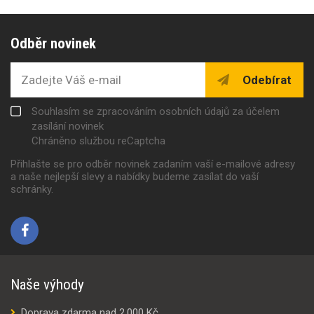
Odběr novinek
Odebírat
Souhlasím se zpracováním osobních údajů za účelem
zasílání novinek
Chráněno službou reCaptcha
Přihlašte se pro odběr novinek zadaním vaší e-mailové adresy
a naše nejlepší slevy a nabídky budeme zasílat do vaší
schránky.
Naše výhody
Doprava zdarma nad 2.000 Kč