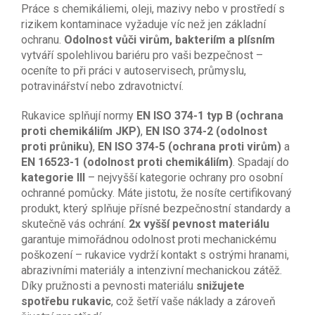
Práce s chemikáliemi, oleji, mazivy nebo v prostředí s
rizikem kontaminace vyžaduje víc než jen základní
ochranu.
Odolnost vůči virům, bakteriím a plísním
vytváří spolehlivou bariéru pro vaši bezpečnost –
oceníte to při práci v autoservisech, průmyslu,
potravinářství nebo zdravotnictví.
Rukavice splňují normy
EN ISO 374-1 typ B (ochrana
proti chemikáliím JKP)
,
EN ISO 374-2 (odolnost
proti průniku)
,
EN ISO 374-5 (ochrana proti virům)
a
EN 16523-1 (odolnost proti chemikáliím)
. Spadají do
kategorie III
– nejvyšší kategorie ochrany pro osobní
ochranné pomůcky. Máte jistotu, že nosíte certifikovaný
produkt, který splňuje přísné bezpečnostní standardy a
skutečně vás ochrání.
2x vyšší pevnost materiálu
garantuje mimořádnou odolnost proti mechanickému
poškození – rukavice vydrží kontakt s ostrými hranami,
abrazivními materiály a intenzivní mechanickou zátěž.
Díky pružnosti a pevnosti materiálu
snižujete
spotřebu rukavic
, což šetří vaše náklady a zároveň