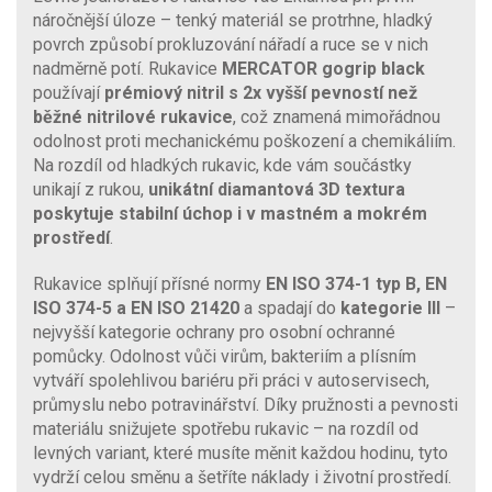
náročnější úloze – tenký materiál se protrhne, hladký
povrch způsobí prokluzování nářadí a ruce se v nich
nadměrně potí. Rukavice
MERCATOR gogrip black
používají
prémiový nitril s 2x vyšší pevností než
běžné nitrilové rukavice
, což znamená mimořádnou
odolnost proti mechanickému poškození a chemikáliím.
Na rozdíl od hladkých rukavic, kde vám součástky
unikají z rukou,
unikátní diamantová 3D textura
poskytuje stabilní úchop i v mastném a mokrém
prostředí
.
Rukavice splňují přísné normy
EN ISO 374-1 typ B, EN
ISO 374-5 a EN ISO 21420
a spadají do
kategorie III
–
nejvyšší kategorie ochrany pro osobní ochranné
pomůcky. Odolnost vůči virům, bakteriím a plísním
vytváří spolehlivou bariéru při práci v autoservisech,
průmyslu nebo potravinářství. Díky pružnosti a pevnosti
materiálu snižujete spotřebu rukavic – na rozdíl od
levných variant, které musíte měnit každou hodinu, tyto
vydrží celou směnu a šetříte náklady i životní prostředí.