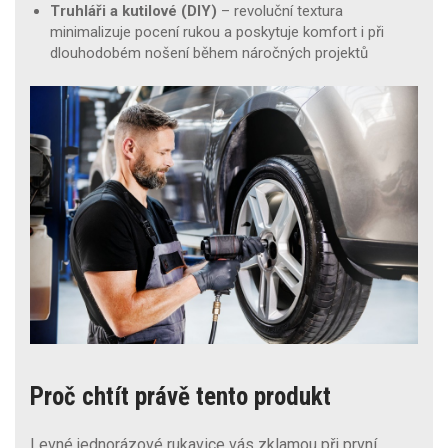
Truhláři a kutilové (DIY)
– revoluční textura
minimalizuje pocení rukou a poskytuje komfort i při
dlouhodobém nošení během náročných projektů
Proč chtít právě tento produkt
Levné jednorázové rukavice vás zklamou při první