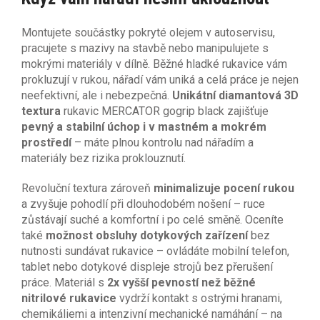
Montujete součástky pokryté olejem v autoservisu,
pracujete s mazivy na stavbě nebo manipulujete s
mokrými materiály v dílně. Běžné hladké rukavice vám
prokluzují v rukou, nářadí vám uniká a celá práce je nejen
neefektivní, ale i nebezpečná.
Unikátní diamantová 3D
textura
rukavic MERCATOR gogrip black zajišťuje
pevný a stabilní úchop i v mastném a mokrém
prostředí
– máte plnou kontrolu nad nářadím a
materiály bez rizika proklouznutí.
Revoluční textura zároveň
minimalizuje pocení rukou
a zvyšuje pohodlí při dlouhodobém nošení – ruce
zůstávají suché a komfortní i po celé směně. Oceníte
také
možnost obsluhy dotykových zařízení
bez
nutnosti sundávat rukavice – ovládáte mobilní telefon,
tablet nebo dotykové displeje strojů bez přerušení
práce. Materiál s
2x vyšší pevností než běžné
nitrilové rukavice
vydrží kontakt s ostrými hranami,
chemikáliemi a intenzivní mechanické namáhání – na