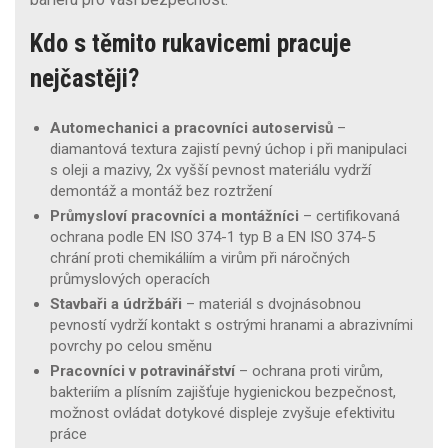
Kdo s těmito rukavicemi pracuje
nejčastěji?
Automechanici a pracovníci autoservisů
–
diamantová textura zajistí pevný úchop i při manipulaci
s oleji a mazivy, 2x vyšší pevnost materiálu vydrží
demontáž a montáž bez roztržení
Průmysloví pracovníci a montážníci
– certifikovaná
ochrana podle EN ISO 374-1 typ B a EN ISO 374-5
chrání proti chemikáliím a virům při náročných
průmyslových operacích
Stavbaři a údržbáři
– materiál s dvojnásobnou
pevností vydrží kontakt s ostrými hranami a abrazivními
povrchy po celou směnu
Pracovníci v potravinářství
– ochrana proti virům,
bakteriím a plísním zajišťuje hygienickou bezpečnost,
možnost ovládat dotykové displeje zvyšuje efektivitu
práce