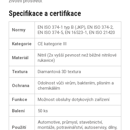
životní prostředí.
Specifikace a certifikace
EN ISO 374-1 typ B (JKP), EN ISO 374-2,
Normy
EN ISO 374-5, EN 16523-1, EN ISO 21420
Kategorie
CE kategorie III
Nitril (2x vyšší pevnost než běžné nitrilové
Materiál
rukavice)
Textura
Diamantová 3D textura
Odolnost vůči virům, bakteriím, plísním a
Ochrana
chemikáliím
Funkce
Možnost obsluhy dotykových zařízení
Balení
50 ks
Automotive, průmysl, stavebnictví,
Použití
montáže, potravinářství, autoservisy, dílny,