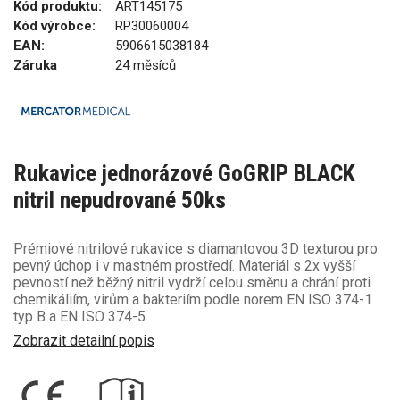
Kód produktu:
ART145175
Kód výrobce:
RP30060004
EAN:
5906615038184
Záruka
24 měsíců
Rukavice jednorázové GoGRIP BLACK
nitril nepudrované 50ks
Prémiové nitrilové rukavice s diamantovou 3D texturou pro
pevný úchop i v mastném prostředí. Materiál s 2x vyšší
pevností než běžný nitril vydrží celou směnu a chrání proti
chemikáliím, virům a bakteriím podle norem EN ISO 374-1
typ B a EN ISO 374-5
Zobrazit detailní popis