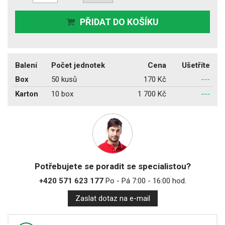
PŘIDAT DO KOŠÍKU
Balení
Počet jednotek
Cena
Ušetříte
Box
50 kusů
170 Kč
---
Karton
10 box
1 700 Kč
---
Potřebujete se poradit se specialistou?
+420 571 623 177
Po - Pá 7:00 - 16:00 hod.
Zaslat dotaz na e-mail