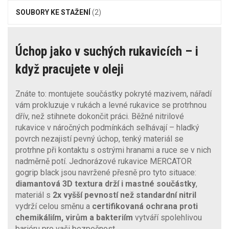
SOUBORY KE STAŽENÍ
(2)
Úchop jako v suchých rukavicích – i
když pracujete v oleji
Znáte to: montujete součástky pokryté mazivem, nářadí
vám prokluzuje v rukách a levné rukavice se protrhnou
dřív, než stihnete dokončit práci. Běžné nitrilové
rukavice v náročných podmínkách selhávají – hladký
povrch nezajistí pevný úchop, tenký materiál se
protrhne při kontaktu s ostrými hranami a ruce se v nich
nadměrně potí. Jednorázové rukavice MERCATOR
gogrip black jsou navržené přesně pro tyto situace:
diamantová 3D textura drží i mastné součástky
,
materiál s
2x vyšší pevností než standardní nitril
vydrží celou směnu a
certifikovaná ochrana proti
chemikáliím, virům a bakteriím
vytváří spolehlivou
bariéru pro vaši bezpečnost.