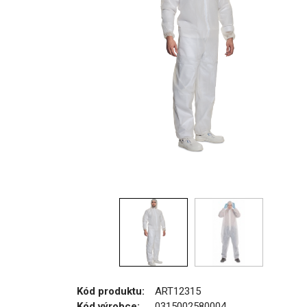
Kód produktu:
ART12315
Kód výrobce:
0315002580004