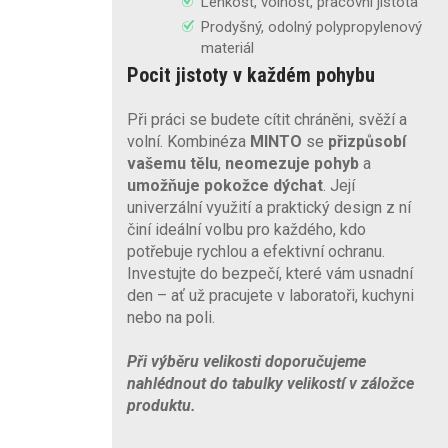
Lehkost, volnost, pracovní jistota
Prodyšný, odolný polypropylenový
materiál
Pocit jistoty v každém pohybu
Při práci se budete cítit chráněni, svěží a
volní. Kombinéza
MINTO
se
přizpůsobí
vašemu tělu
,
neomezuje pohyb
a
umožňuje pokožce dýchat
. Její
univerzální využití a praktický design z ní
činí ideální volbu pro každého, kdo
potřebuje rychlou a efektivní ochranu.
Investujte do bezpečí, které vám usnadní
den – ať už pracujete v laboratoři, kuchyni
nebo na poli.
Při výběru velikosti doporučujeme
nahlédnout do tabulky velikostí v záložce
produktu.