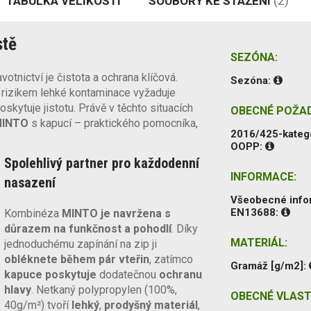
TABULKA VELIKOSTÍ
SOUBORY KE STAŽENÍ
(2)
stě
SEZÓNA:
otnictví je čistota a ochrana klíčová.
Sezóna:
 rizikem lehké kontaminace vyžaduje
skytuje jistotu. Právě v těchto situacích
OBECNÉ POŽA
MINTO
s kapucí – praktického pomocníka,
2016/425-kateg
OOPP:
Spolehlivý partner pro každodenní
INFORMACE:
nasazení
Všeobecné inf
EN13688:
Kombinéza
MINTO je navržena s
důrazem na funkčnost a pohodlí
. Díky
MATERIÁL:
jednoduchému zapínání na zip ji
obléknete během pár vteřin
, zatímco
Gramáž [g/m2]:
kapuce poskytuje
dodatečnou
ochranu
hlavy
. Netkaný polypropylen (100%,
OBECNÉ VLAST
40g/m²) tvoří
lehký
,
prodyšný materiál
,