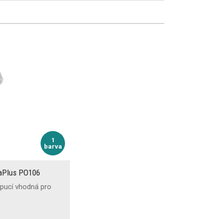
1
barva
taPlus PO106
pucí vhodná pro