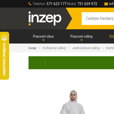
Telefon:
571 623 177
Mobil:
731 659 972
in
Pracovní obuv
Pracovní oděvy
Oc
Inzep
Ochranné oděvy
Jednorázové oděvy
Komb