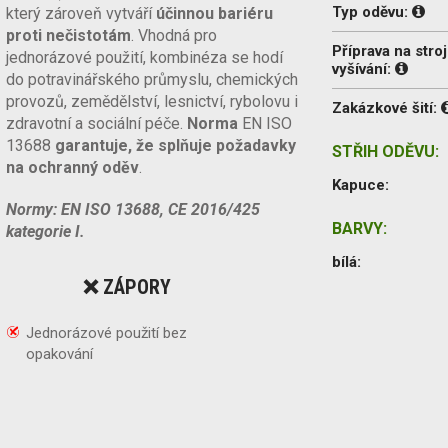
Typ oděvu:
který zároveň vytváří
účinnou bariéru
proti nečistotám
. Vhodná pro
Příprava na stroj
jednorázové použití, kombinéza se hodí
vyšívání:
do potravinářského průmyslu, chemických
provozů, zemědělství, lesnictví, rybolovu i
Zakázkové šití:
zdravotní a sociální péče.
Norma
EN ISO
13688
garantuje, že splňuje požadavky
STŘIH ODĚVU:
na ochranný oděv
.
Kapuce:
Normy: EN ISO 13688, CE 2016/425
BARVY:
kategorie I.
bílá:
❌ ZÁPORY
Jednorázové použití bez
opakování