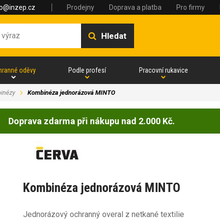
fo@inzep.cz
Prodejny
Doprava a platba
Pro firmy
Hledat
hranné oděvy
Podle profesí
Pracovní rukavice
inézy
Kombinéza jednorázová MINTO
Doprava zdarma při nákupu nad 2.000 Kč.
Kombinéza jednorázová MINTO
Jednorázový ochranný overal z netkané textilie