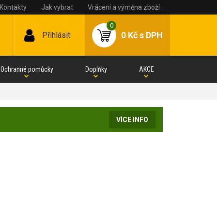
Kontakty
Jak vybrat
Vrácení a výměna zboží
0
0 Kč
s DPH
Přihlásit
Ochranné pomůcky
Doplňky
AKCE
VÍCE INFO