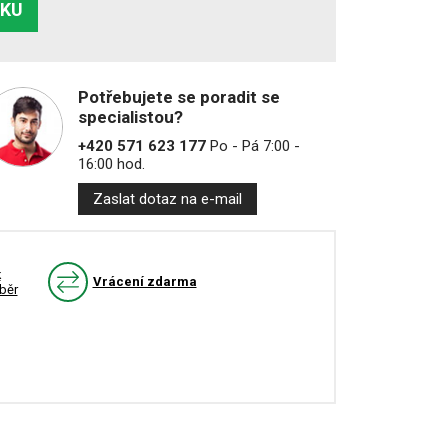
ÍKU
Potřebujete se poradit se
specialistou?
+420 571 623 177
Po - Pá 7:00 -
16:00 hod.
Zaslat dotaz na e-mail
k
Vrácení zdarma
běr