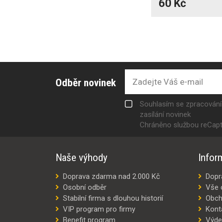
60 Kč
Odběr novinek
Souhlasím se zpracován
zasílání novinek
Chráněno službou reCap
Naše výhody
Infor
Doprava zdarma nad 2.000 Kč
Dopr
Osobní odběr
Vše 
Stabilní firma s dlouhou historií
Obch
VIP program pro firmy
Kont
Benefit program
Výde