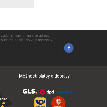
k zadaním vaší e-mailové adresy
y budeme zasílat do vaší schránky.
Možnosti platby a dopravy
ičína