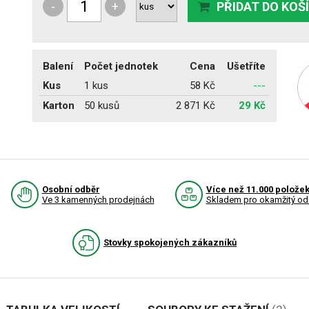
-
+
PŘIDAT DO KOŠ
Balení
Počet jednotek
Cena
Ušetříte
Kus
1 kus
58 Kč
---
Karton
50 kusů
2 871 Kč
29 Kč
Osobní odběr
Více než 11.000 polože
Ve 3 kamenných prodejnách
Skladem pro okamžitý od
Stovky spokojených zákazníků