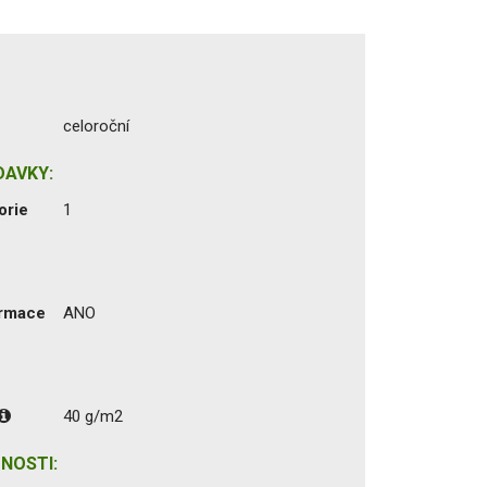
celoroční
DAVKY:
orie
1
ormace
ANO
40 g/m2
NOSTI: