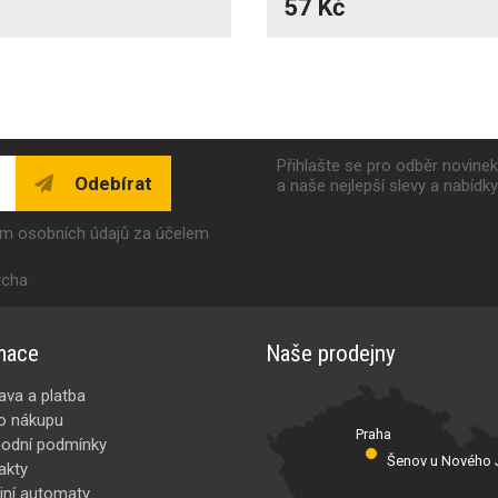
57 Kč
Přihlašte se pro odběr novine
Odebírat
a naše nejlepší slevy a nabídk
ím osobních údajů za účelem
tcha
mace
Naše prodejny
ava a platba
o nákupu
Praha
odní podmínky
Šenov u Nového J
akty
jní automaty