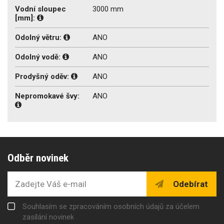
Vodní sloupec
3000 mm
[mm]:
Odolný větru:
ANO
Odolný vodě:
ANO
Prodyšný oděv:
ANO
Nepromokavé švy:
ANO
Odběr novinek
Odebírat
Souhlasím se zpracováním osobních údajů za účelem
zasílání novinek