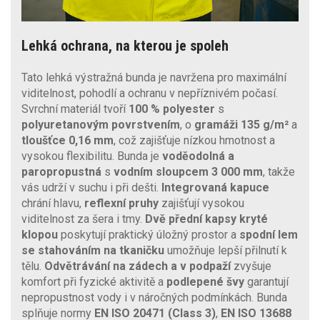
Lehká ochrana, na kterou je spoleh
Tato lehká výstražná bunda je navržena pro maximální
viditelnost, pohodlí a ochranu v nepříznivém počasí.
Svrchní materiál tvoří
100 % polyester
s
polyuretanovým povrstvením
, o
gramáži 135 g/m²
a
tloušťce 0,16 mm
, což zajišťuje nízkou hmotnost a
vysokou flexibilitu. Bunda je
voděodolná a
paropropustná
s
vodním sloupcem 3 000 mm
, takže
vás udrží v suchu i při dešti.
Integrovaná kapuce
chrání hlavu,
reflexní pruhy
zajišťují vysokou
viditelnost za šera i tmy.
Dvě přední kapsy kryté
klopou
poskytují praktický úložný prostor a
spodní lem
se stahováním na tkaničku
umožňuje lepší přilnutí k
tělu.
Odvětrávání na zádech a v podpaží
zvyšuje
komfort při fyzické aktivitě a
podlepené švy
garantují
nepropustnost vody i v náročných podmínkách. Bunda
splňuje normy
EN ISO 20471 (Class 3)
,
EN ISO 13688