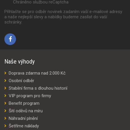
Chráněno službou reCaptcha
Přihlašte se pro odběr novinek zadaním vaší e-mailové adresy
a naše nejlepší slevy a nabídky budeme zasílat do vaší
schránky.
Naše výhody
Doprava zdarma nad 2.000 Kč
Osobní odběr
Stabilní firma s dlouhou historií
VIP program pro firmy
Benefit program
Šití oděvů na míru
Náhradní plnění
Šetříme náklady