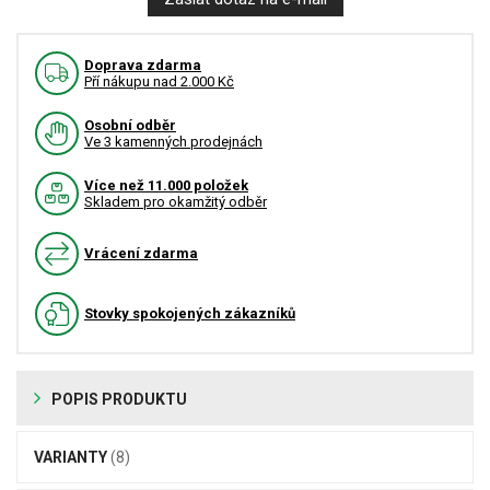
Doprava zdarma
Pří nákupu nad 2.000 Kč
Osobní odběr
Ve 3 kamenných prodejnách
Více než 11.000 položek
Skladem pro okamžitý odběr
Vrácení zdarma
Stovky spokojených zákazníků
POPIS PRODUKTU
VARIANTY
(8)