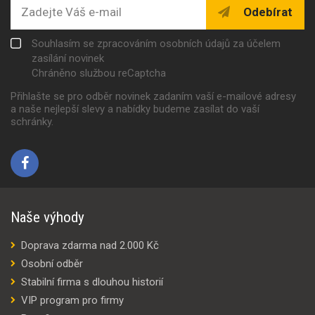
Odebírat
Souhlasím se zpracováním osobních údajů za účelem
zasílání novinek
Chráněno službou reCaptcha
Přihlašte se pro odběr novinek zadaním vaší e-mailové adresy
a naše nejlepší slevy a nabídky budeme zasílat do vaší
schránky.
Naše výhody
Doprava zdarma nad 2.000 Kč
Osobní odběr
Stabilní firma s dlouhou historií
VIP program pro firmy