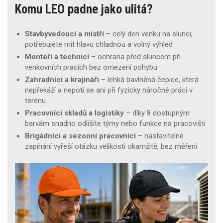
Komu LEO padne jako ulitá?
Stavbyvedoucí a mistři
– celý den venku na slunci,
potřebujete mít hlavu chladnou a volný výhled
Montéři a technici
– ochrana před sluncem při
venkovních pracích bez omezení pohybu
Zahradníci a krajináři
– lehká bavlněná čepice, která
nepřekáží a nepotí se ani při fyzicky náročné práci v
terénu
Pracovníci skladů a logistiky
– díky 8 dostupným
barvám snadno odlišíte týmy nebo funkce na pracovišti
Brigádníci a sezonní pracovníci
– nastavitelné
zapínání vyřeší otázku velikosti okamžitě, bez měření