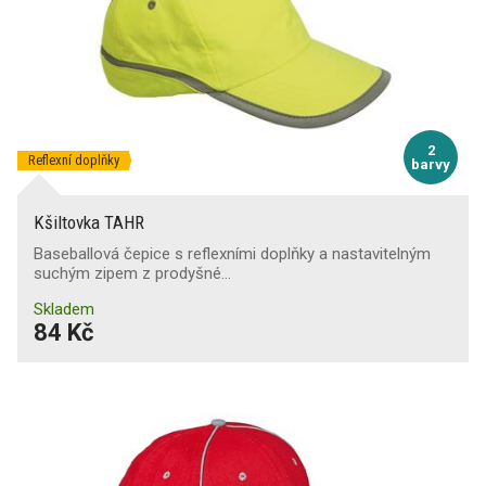
2
Reflexní doplňky
barvy
Kšiltovka TAHR
Baseballová čepice s reflexními doplňky a nastavitelným
suchým zipem z prodyšné…
Skladem
84 Kč