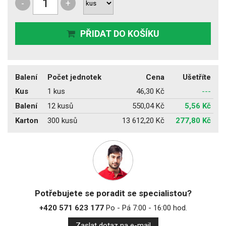
-
+
PŘIDAT DO KOŠÍKU
Balení
Počet jednotek
Cena
Ušetříte
Kus
1 kus
46,30 Kč
---
Balení
12 kusů
550,04 Kč
5,56 Kč
Karton
300 kusů
13 612,20 Kč
277,80 Kč
Potřebujete se poradit se specialistou?
+420 571 623 177
Po - Pá 7:00 - 16:00 hod.
Zaslat dotaz na e-mail