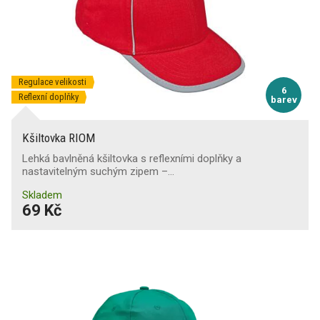
Regulace velikosti
6
Reflexní doplňky
barev
Kšiltovka RIOM
Lehká bavlněná kšiltovka s reflexními doplňky a
nastavitelným suchým zipem –…
Skladem
69 Kč