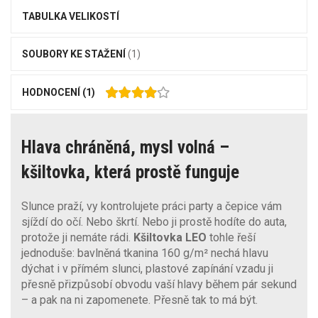
TABULKA VELIKOSTÍ
SOUBORY KE STAŽENÍ
(1)
HODNOCENÍ
(1)
Hlava chráněná, mysl volná –
kšiltovka, která prostě funguje
Slunce praží, vy kontrolujete práci party a čepice vám
sjíždí do očí. Nebo škrtí. Nebo ji prostě hodíte do auta,
protože ji nemáte rádi.
Kšiltovka LEO
tohle řeší
jednoduše: bavlněná tkanina 160 g/m² nechá hlavu
dýchat i v přímém slunci, plastové zapínání vzadu ji
přesně přizpůsobí obvodu vaší hlavy během pár sekund
– a pak na ni zapomenete. Přesně tak to má být.