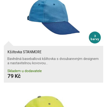
3
barvy
Kšiltovka STANMORE
Bavlněná baseballová kšiltovka s dvoubarevným designem
a nastavitelnou kovovou…
Skladem u dodavatele
79 Kč