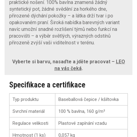
praktické nošení. 100% bavlna znamená žádný
syntetický pot, žádné svědění za horkého dne,
přirozené dýchání pokožky – a látka drží tvar i po
opakovaném praní. Široká nabídka barevných variant
navíc umožní snadné rozlišení týmů nebo funkcí na
pracovišti – a výběr světlých, výrazných odstínů
přirozeně zvýší vaši viditelnost v terénu.
Vyberte si barvu, nasaďte a jděte pracovat –
LEO
na vás čeká
.
Specifikace a certifikace
Typ produktu
Baseballová čepice / kšiltovka
Svrchní materiál
100 % bavlna, 160 g/m²
Regulace velikosti
Plastové zapínání vzadu
Hmotnost (1 ks)
0,057 kg