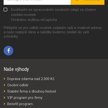
Souhlasím se zpracováním osobních údajů za účelem
zasílání novinek
Chráněno službou reCaptcha
Přihlašte se pro odběr novinek zadaním vaší e-mailové adresy
a naše nejlepší slevy a nabídky budeme zasílat do vaší
schránky.
Naše výhody
Doprava zdarma nad 2.000 Kč
Osobní odběr
Stabilní firma s dlouhou historií
VIP program pro firmy
Benefit program