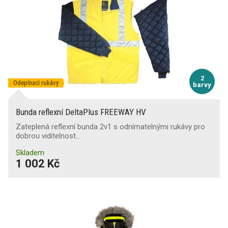
2
Odepínací rukávy
barvy
Bunda reflexní DeltaPlus FREEWAY HV
Zateplená reflexní bunda 2v1 s odnímatelnými rukávy pro
dobrou viditelnost…
Skladem
1 002 Kč