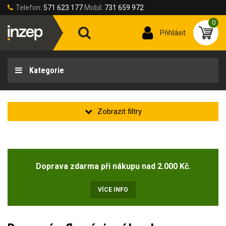
Telefon:
571 623 177
Mobil:
731 659 972
0
Přihlásit
Kategorie
Zakladní
Novinka
Doprava zdarma při nákupu nad 2.000 Kč.
Doprodej
(2)
VÍCE INFO
Stav produktu