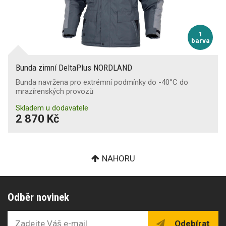
1
barva
Bunda zimní DeltaPlus NORDLAND
Bunda navržena pro extrémní podmínky do -40°C do
mrazírenských provozů
Skladem u dodavatele
2 870 Kč
NAHORU
Odběr novinek
Odebírat