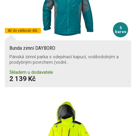
5
Až do velikosti 4XL
barev
Bunda zimní DAYBORO
Pánská zimní parka s odepínací kapucí, voděodolným a
prodyšným povrchem (vodní…
Skladem u dodavatele
2 139 Kč