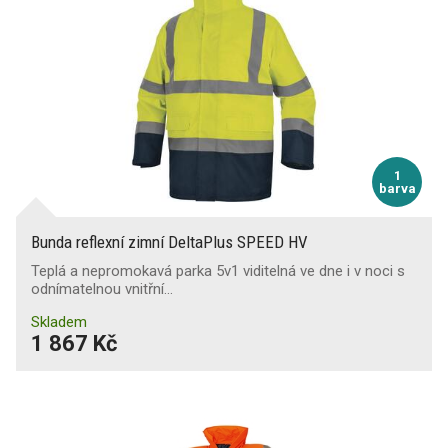
1
barva
Bunda reflexní zimní DeltaPlus SPEED HV
Teplá a nepromokavá parka 5v1 viditelná ve dne i v noci s
odnímatelnou vnitřní…
Skladem
1 867 Kč