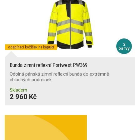
2
odepínací kožíšek na kapuci
barvy
Bunda zimní reflexní Portwest PW369
Odolná pánská zimní reflexní bunda do extrémně
chladných podmínek
Skladem
2 960 Kč