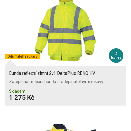
2
Odnímatelné rukávy
barvy
Bunda reflexní zimní 2v1 DeltaPlus RENO HV
Zateplená reflexní bunda s odepínatelnými rukávy
Skladem
1 275 Kč