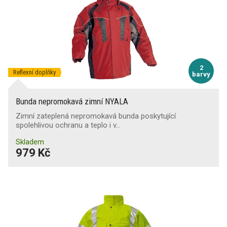
2
Reflexní doplňky
barvy
Bunda nepromokavá zimní NYALA
Zimní zateplená nepromokavá bunda poskytující
spolehlivou ochranu a teplo i v…
Skladem
979 Kč