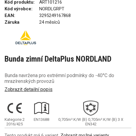
Kód produktu:
ART101216
Kód výrobce:
NORDLGRPT
EAN:
3295249167868
Záruka
24 měsíců
Bunda zimní DeltaPlus NORDLAND
Bunda navržena pro extrémní podmínky do -40°C do
mrazírenských provozů
Zobrazit detailní popis
Kategorie 2
EN13688
0,705m².K/W
(B)
0,705m².K/W
(B)
3
X
2016/425
EN342
Tento produkt má 6 variant.
Zobrazit možné varianty