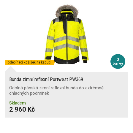
2
odepínací kožíšek na kapuci
barvy
Bunda zimní reflexní Portwest PW369
Odolná pánská zimní reflexní bunda do extrémně
chladných podmínek
Skladem
2 960 Kč