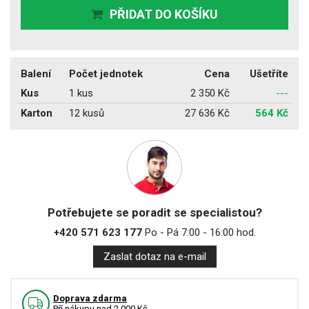
PŘIDAT DO KOŠÍKU
Balení
Počet jednotek
Cena
Ušetříte
Kus
1 kus
2 350 Kč
---
Karton
12 kusů
27 636 Kč
564 Kč
Potřebujete se poradit se specialistou?
+420 571 623 177
Po - Pá 7:00 - 16:00 hod.
Zaslat dotaz na e-mail
Doprava zdarma
Pří nákupu nad 2.000 Kč