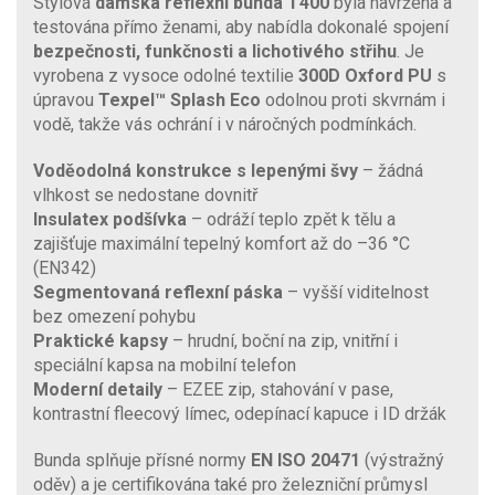
Stylová
dámská reflexní bunda T400
byla navržena a
testována přímo ženami, aby nabídla dokonalé spojení
bezpečnosti, funkčnosti a lichotivého střihu
. Je
vyrobena z vysoce odolné textilie
300D Oxford PU
s
úpravou
Texpel™ Splash Eco
odolnou proti skvrnám i
vodě, takže vás ochrání i v náročných podmínkách.
Voděodolná konstrukce s lepenými švy
– žádná
vlhkost se nedostane dovnitř
Insulatex podšívka
– odráží teplo zpět k tělu a
zajišťuje maximální tepelný komfort až do –36 °C
(EN342)
Segmentovaná reflexní páska
– vyšší viditelnost
bez omezení pohybu
Praktické kapsy
– hrudní, boční na zip, vnitřní i
speciální kapsa na mobilní telefon
Moderní detaily
– EZEE zip, stahování v pase,
kontrastní fleecový límec, odepínací kapuce i ID držák
Bunda splňuje přísné normy
EN ISO 20471
(výstražný
oděv) a je certifikována také pro železniční průmysl