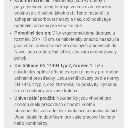
Kvalitní materiál:
Nákoleníky jsou vyrobeny z
polyetylenové pěny, která je známá svou vysokou
odolností a dlouhou životností. Tento materiál je
schopen absorbovat nárazy a tlak, což poskytuje
optimální ochranu pro vaše kolena.
Pohodlný design:
Díky ergonomickému designu a
rozměru 20 × 15 cm se nákoleníky snadno nasazují a
jsou velmi pohodlné během dlouhých pracovních dní.
Navíc jsou dostatečně lehké, aby vám neomezovaly
pohyb.
Certifikace EN 14404 typ 2, úroveň 1:
Tyto
nákoleníky splňují přísné evropské normy pro osobní
ochranné prostředky. Jsou certifikovány podle normy
EN 14404 typ 2, což znamená, že poskytují vysokou
úroveň ochrany pro vaše kolena.
Univerzální použití:
Nákoleníky jsou vhodné pro
širokou škálu pracovních činností, včetně
stavebnictví, zahradničení, instalace a mnoha dalších.
Jsou ideálním doplňkem pro vaše pracovní kalhoty
nebo kombinézy.