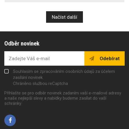
Načíst další
Odběr novinek
Odebírat
Souhlasím se zpracováním osobních údajů za účelem
zasílání novinek
Chráněno službou reCaptcha
Přihlašte se pro odběr novinek zadaním vaší e-mailové adresy
a naše nejlepší slevy a nabídky budeme zasílat do vaší
schránky.