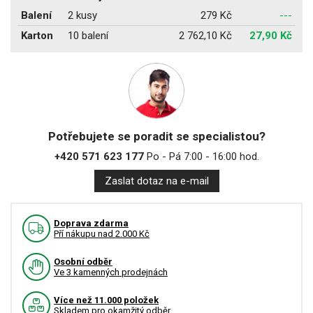
Balení
2 kusy
279 Kč
---
Karton
10 balení
2 762,10 Kč
27,90 Kč
Potřebujete se poradit se specialistou?
+420 571 623 177
Po - Pá 7:00 - 16:00 hod.
Zaslat dotaz na e-mail
Doprava zdarma
Pří nákupu nad 2.000 Kč
Osobní odběr
Ve 3 kamenných prodejnách
Více než 11.000 položek
Skladem pro okamžitý odběr