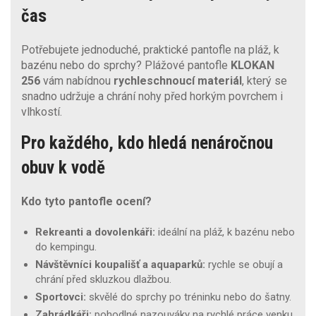
čas
Potřebujete jednoduché, praktické pantofle na pláž, k
bazénu nebo do sprchy? Plážové pantofle
KLOKAN
256
vám nabídnou
rychleschnoucí materiál
, který se
snadno udržuje a chrání nohy před horkým povrchem i
vlhkostí.
Pro každého, kdo hledá nenáročnou
obuv k vodě
Kdo tyto pantofle ocení?
Rekreanti a dovolenkáři:
ideální na pláž, k bazénu nebo
do kempingu.
Návštěvníci koupališť a aquaparků:
rychle se obují a
chrání před skluzkou dlažbou.
Sportovci:
skvělé do sprchy po tréninku nebo do šatny.
Zahrádkáři:
pohodlné nazouváky na rychlé práce venku.