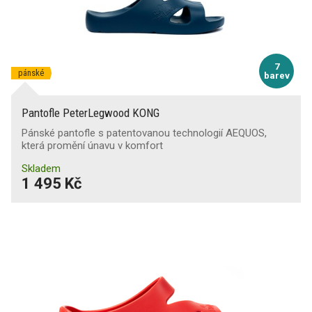
7
pánské
barev
Pantofle PeterLegwood KONG
Pánské pantofle s patentovanou technologií AEQUOS,
která promění únavu v komfort
Skladem
1 495 Kč