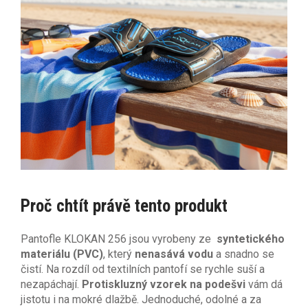
Proč chtít právě tento produkt
Pantofle KLOKAN 256 jsou vyrobeny ze
syntetického
materiálu (PVC)
, který
nenasává vodu
a snadno se
čistí. Na rozdíl od textilních pantofí se rychle suší a
nezapáchají.
Protiskluzný vzorek na podešvi
vám dá
jistotu i na mokré dlažbě. Jednoduché, odolné a za