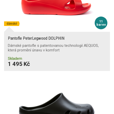
11
dámské
barev
Pantofle PeterLegwood DOLPHIN
Dámské pantofle s patentovanou technologií AEQUOS,
která promění únavu v komfort
Skladem
1 495 Kč