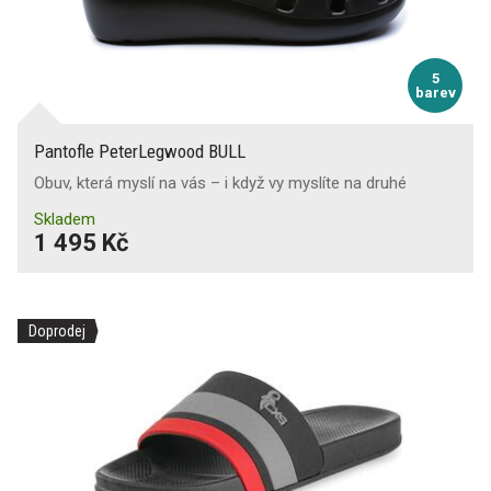
5
barev
Pantofle PeterLegwood BULL
Obuv, která myslí na vás – i když vy myslíte na druhé
Skladem
1 495 Kč
Doprodej