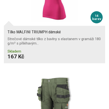
14
barev
Tílko MALFINI TRIUMPH dámské
Strečové dámské tílko z bavlny s elastanem v gramáži 180
g/m² s přiléhavým…
Skladem
167 Kč