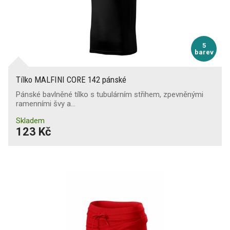
5
barev
Tílko MALFINI CORE 142 pánské
Pánské bavlněné tílko s tubulárním střihem, zpevněnými
ramenními švy a…
Skladem
123 Kč