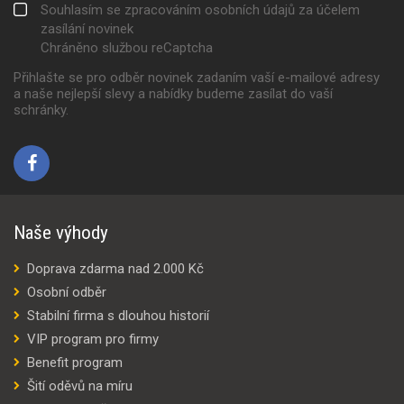
Souhlasím se zpracováním osobních údajů za účelem
zasílání novinek
Chráněno službou reCaptcha
Přihlašte se pro odběr novinek zadaním vaší e-mailové adresy
a naše nejlepší slevy a nabídky budeme zasílat do vaší
schránky.
Naše výhody
Doprava zdarma nad 2.000 Kč
Osobní odběr
Stabilní firma s dlouhou historií
VIP program pro firmy
Benefit program
Šití oděvů na míru