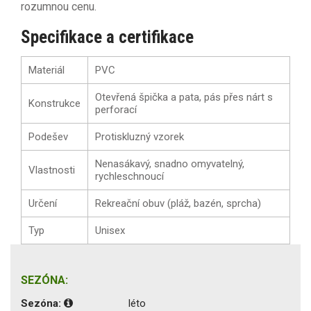
rozumnou cenu.
Specifikace a certifikace
Materiál
PVC
Otevřená špička a pata, pás přes nárt s
Konstrukce
perforací
Podešev
Protiskluzný vzorek
Nenasákavý, snadno omyvatelný,
Vlastnosti
rychleschnoucí
Určení
Rekreační obuv (pláž, bazén, sprcha)
Typ
Unisex
SEZÓNA:
Sezóna:
léto