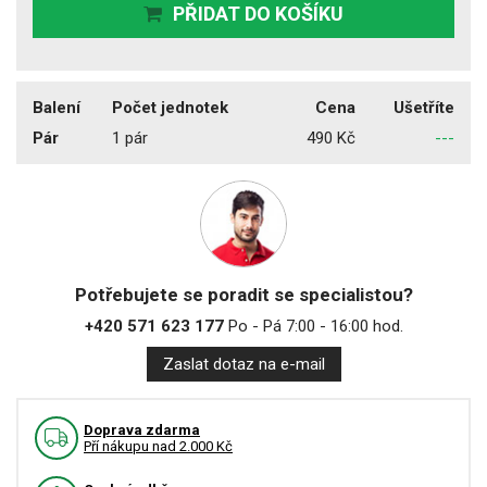
PŘIDAT DO KOŠÍKU
Balení
Počet jednotek
Cena
Ušetříte
Pár
1 pár
490 Kč
---
Potřebujete se poradit se specialistou?
+420 571 623 177
Po - Pá 7:00 - 16:00 hod.
Zaslat dotaz na e-mail
Doprava zdarma
Pří nákupu nad 2.000 Kč