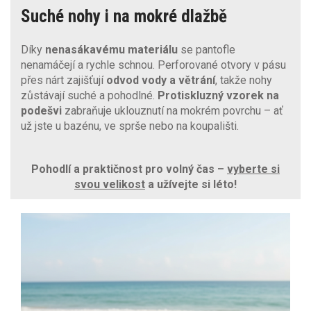
Suché nohy i na mokré dlažbě
Díky
nenasákavému materiálu
se pantofle
nenamáčejí a rychle schnou. Perforované otvory v pásu
přes nárt zajišťují
odvod vody a větrání
, takže nohy
zůstávají suché a pohodlné.
Protiskluzný vzorek na
podešvi
zabraňuje uklouznutí na mokrém povrchu – ať
už jste u bazénu, ve sprše nebo na koupališti.
Pohodlí a praktičnost pro volný čas –
vyberte si
svou velikost
a užívejte si léto!