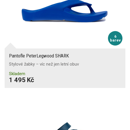
6
barev
Pantofle PeterLegwood SHARK
Stylové žabky – víc než jen letní obuv
Skladem
1 495 Kč