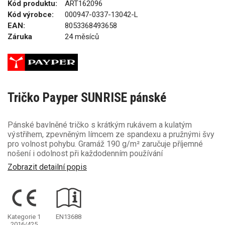
Kód produktu:
ART162096
Kód výrobce:
000947-0337-13042-L
EAN:
8053368493658
Záruka
24 měsíců
Tričko Payper SUNRISE pánské
Pánské bavlněné tričko s krátkým rukávem a kulatým
výstřihem, zpevněným límcem ze spandexu a pružnými švy
pro volnost pohybu. Gramáž 190 g/m² zaručuje příjemné
nošení i odolnost při každodenním používání
Zobrazit detailní popis
Kategorie 1
EN13688
2016/425