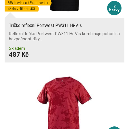
55% bavlna a 45% polyester
2
až do velikosti 4XL
barvy
Tričko reflexní Portwest PW311 Hi-Vis
Reflexní tričko Portwest PW311 Hi-Vis kombinuje pohodlí a
bezpečnost díky…
Skladem
487 Kč