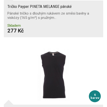
Tričko Payper PINETA MELANGE pánské
Pánské tričko s dlouhým rukávem ze směsi bavlny a
viskózy (165 g/m²) s pružným…
Skladem
277 Kč
6
barev