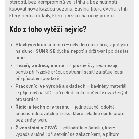
starostí, bez kompromisů ve střihu a bez nutnosti
kupovat nové každou sezónu. Bavlna, která dýchá, střih,
který sedí a detaily, které přežijí i náročný provoz.
Kdo z toho vytěží nejvíc?
Stavbyvedoucí a mistři
– celý den na nohou, v pohybu,
na slunci.
SUNRISE
dýchá, nepotí a drží tvar i po desáté
práci
Tesaři, zedníci, montéři
– pružné švy neomezují
pohyb při fyzické práci, postranní sešití zajišťuje lepší
přizpůsobení postavě
Pracovníci ve výrobě a skladech
– bavlněný materiál
je příjemný na kůži i při celodenním nošení v uzavřených
prostorách
Řidiči a technici v terénu
– jednoduché, odolné,
snadno udržovatelné tričko, které zvládne časté praní
bez ztráty tvaru
Živnostníci a OSVČ
– základní kus šatníku, který
vypadá slušně i při setkání se zákazníkem, a přitom