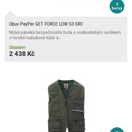
3
barvy
Obuv PayPer GET FORCE LOW S3 SRC
Nízká pánská bezpečnostní bota s voděodolným svrškem
z hovězí nubukové kůže a…
Skladem
2 438 Kč