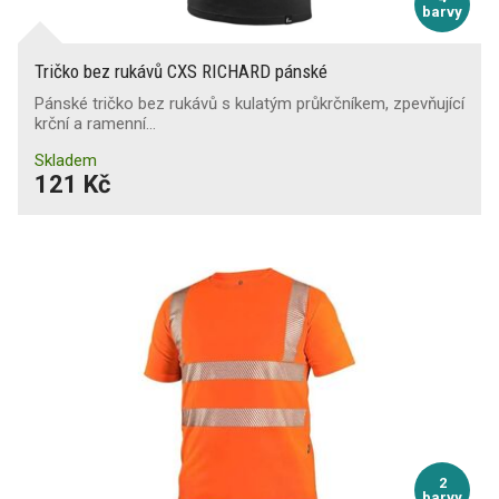
barvy
Tričko bez rukávů CXS RICHARD pánské
Pánské tričko bez rukávů s kulatým průkrčníkem, zpevňující
krční a ramenní…
Skladem
121 Kč
2
barvy