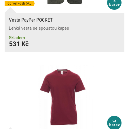
5
do velikosti 5XL
barev
Vesta PayPer POCKET
Lehká vesta se spoustou kapes
Skladem
531 Kč
24
barev