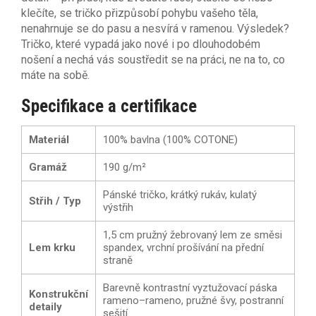
klečíte, se tričko přizpůsobí pohybu vašeho těla,
nenahrnuje se do pasu a nesvírá v ramenou. Výsledek?
Tričko, které vypadá jako nové i po dlouhodobém
nošení a nechá vás soustředit se na práci, ne na to, co
máte na sobě.
Specifikace a certifikace
Materiál
100% bavlna (100% COTONE)
Gramáž
190 g/m²
Pánské tričko, krátký rukáv, kulatý
Střih / Typ
výstřih
1,5 cm pružný žebrovaný lem ze směsi
Lem krku
spandex, vrchní prošívání na přední
straně
Barevně kontrastní vyztužovací páska
Konstrukční
rameno–rameno, pružné švy, postranní
detaily
sešití