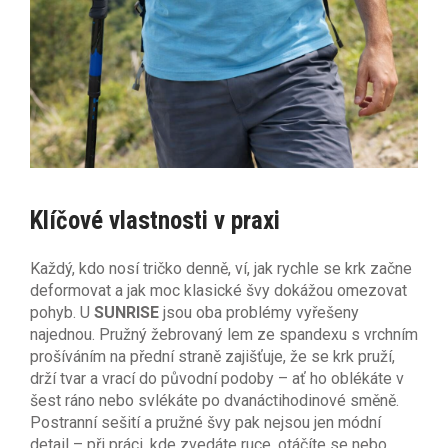
Klíčové vlastnosti v praxi
Každý, kdo nosí tričko denně, ví, jak rychle se krk začne
deformovat a jak moc klasické švy dokážou omezovat
pohyb. U
SUNRISE
jsou oba problémy vyřešeny
najednou. Pružný žebrovaný lem ze spandexu s vrchním
prošíváním na přední straně zajišťuje, že se krk pruží,
drží tvar a vrací do původní podoby – ať ho oblékáte v
šest ráno nebo svlékáte po dvanáctihodinové směně.
Postranní sešití a pružné švy pak nejsou jen módní
detail – při práci, kde zvedáte ruce, otáčíte se nebo