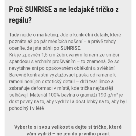
Proč SUNRISE a ne ledajaké tričko z
regálu?
Tady nejde o marketing. Jde o konkrétní detaily, které
poznáte až po pár měsících nošení – a právě tehdy
oceníte, že jste sáhli po
SUNRISE
.
Krk je zpevněn 1,5 cm žebrovaným lemem ze směsi
spandexu s vrchním prošíváním – to znamená, že se
nevytáhne ani po opakovaném oblékání a svlékání.
Barevně kontrastní vyztužovací páska od ramene k
rameni není jen estetický detail – drží tvar límce a
zabraňuje deformaci v místě, kde trička nejčastěji
selhávají. Materiál 100% bavlna o gramáži 190 g/m² je
dost pevný na to, aby vydržel a dost lehký na to, aby byl
pohodlný i v létě.
Vyberte si svou velikost
a dejte si tričko, které
vám vydrží – ne jen do prvního praní.