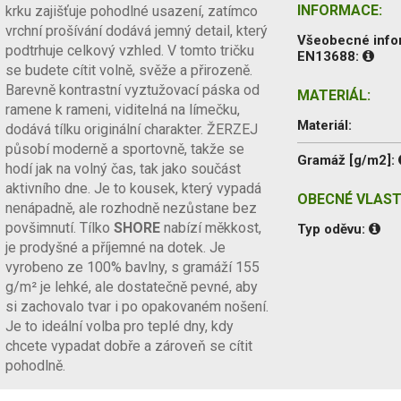
INFORMACE:
krku zajišťuje pohodlné usazení, zatímco
vrchní prošívání dodává jemný detail, který
Všeobecné inf
podtrhuje celkový vzhled. V tomto tričku
EN13688:
se budete cítit volně, svěže a přirozeně.
Barevně kontrastní vyztužovací páska od
MATERIÁL:
ramene k rameni, viditelná na límečku,
Materiál:
dodává tílku originální charakter. ŽERZEJ
působí moderně a sportovně, takže se
Gramáž [g/m2]:
hodí jak na volný čas, tak jako součást
aktivního dne. Je to kousek, který vypadá
OBECNÉ VLAST
nenápadně, ale rozhodně nezůstane bez
povšimnutí. Tílko
SHORE
nabízí měkkost,
Typ oděvu:
je prodyšné a příjemné na dotek. Je
vyrobeno ze 100% bavlny, s gramáží 155
g/m² je lehké, ale dostatečně pevné, aby
si zachovalo tvar i po opakovaném nošení.
Je to ideální volba pro teplé dny, kdy
chcete vypadat dobře a zároveň se cítit
pohodlně.