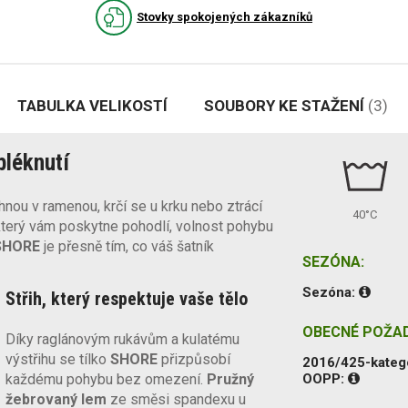
Stovky spokojených zákazníků
TABULKA VELIKOSTÍ
SOUBORY KE STAŽENÍ
(3)
bléknutí
áhnou v ramenou, krčí se u krku nebo ztrácí
40°C
 který vám poskytne pohodlí, volnost pohybu
SHORE
je přesně tím, co váš šatník
SEZÓNA:
Sezóna:
Střih, který respektuje vaše tělo
OBECNÉ POŽA
Díky raglánovým rukávům a kulatému
výstřihu se tílko
SHORE
přizpůsobí
2016/425-kateg
každému pohybu bez omezení.
Pružný
OOPP:
žebrovaný lem
ze směsi spandexu u