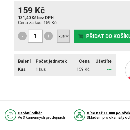
159 Kč
131,40 Kč
bez DPH
Cena za kus:
159 Kč
-
+
PŘIDAT DO KOŠÍK
Balení
Počet jednotek
Cena
Ušetříte
Kus
1 kus
159 Kč
---
Osobní odběr
Více než 11.000 polože
Ve 3 kamenných prodejnách
Skladem pro okamžitý od