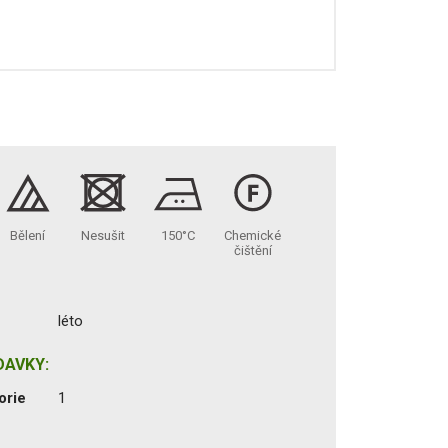
Bělení
Nesušit
150°C
Chemické
čištění
léto
DAVKY:
orie
1