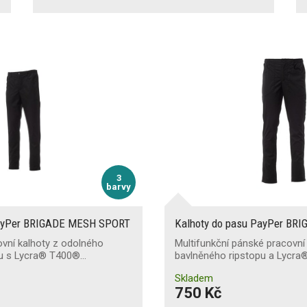
3
barvy
PayPer BRIGADE MESH SPORT
Kalhoty do pasu PayPer BR
vní kalhoty z odolného
Multifunkční pánské pracovní
pu s Lycra® T400®…
bavlněného ripstopu a Lycr
Skladem
750 Kč