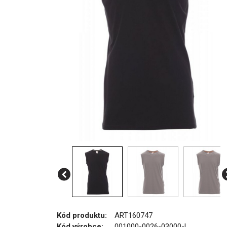
Kód produktu:
ART160747
Kód výrobce:
001000-0026-03000-L