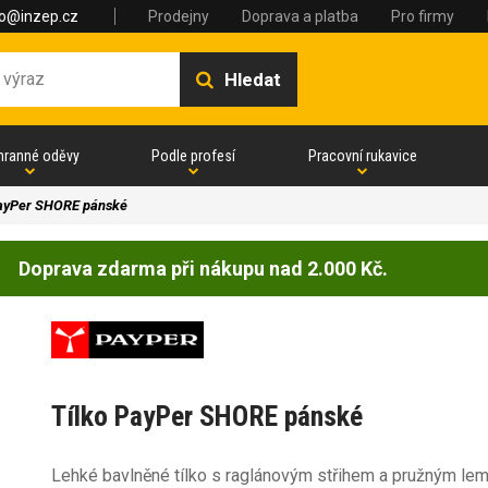
fo@inzep.cz
Prodejny
Doprava a platba
Pro firmy
Hledat
hranné oděvy
Podle profesí
Pracovní rukavice
PayPer SHORE pánské
Doprava zdarma při nákupu nad 2.000 Kč.
Tílko PayPer SHORE pánské
Lehké bavlněné tílko s raglánovým střihem a pružným le