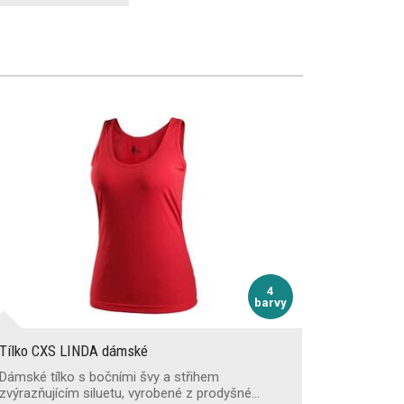
4
barvy
Tílko CXS LINDA dámské
Dámské tílko s bočními švy a střihem
zvýrazňujícím siluetu, vyrobené z prodyšné…