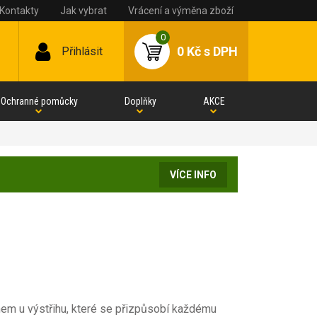
Kontakty
Jak vybrat
Vrácení a výměna zboží
0
0 Kč
s DPH
Přihlásit
Ochranné pomůcky
Doplňky
AKCE
VÍCE INFO
mem u výstřihu, které se přizpůsobí každému