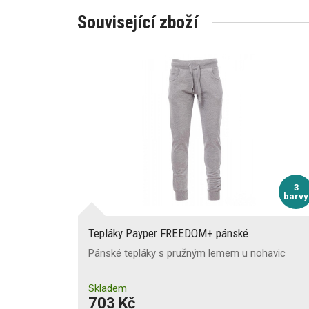
Související zboží
3
barvy
Tepláky Payper FREEDOM+ pánské
Pánské tepláky s pružným lemem u nohavic
Skladem
703 Kč