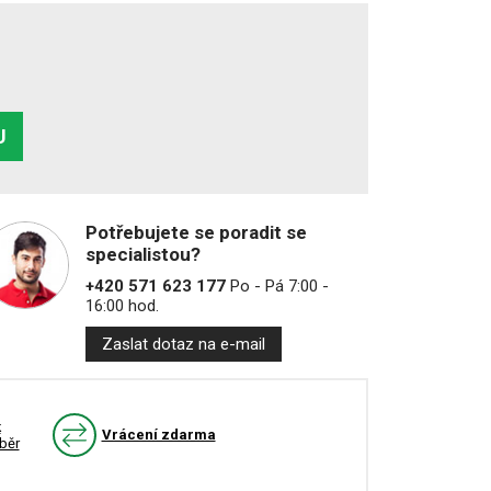
U
Potřebujete se poradit se
specialistou?
+420 571 623 177
Po - Pá 7:00 -
16:00 hod.
Zaslat dotaz na e-mail
k
Vrácení zdarma
běr