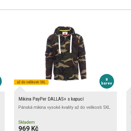
8
až do velikosti 5XL
barev
Mikina PayPer DALLAS+ s kapucí
Pánská mikina vysoké kvality až do velikosti 5XL
Skladem
969 Kč