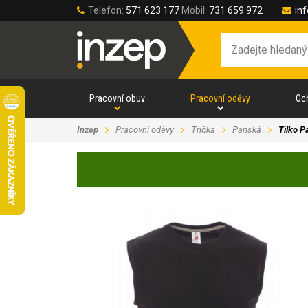
Telefon:
571 623 177
Mobil:
731 659 972
in
Pracovní obuv
Pracovní oděvy
Oc
Inzep
Pracovní oděvy
Trička
Pánská
Tílko 