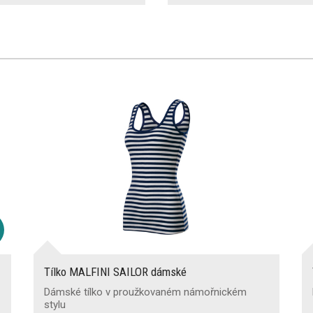
Tílko MALFINI SAILOR dámské
Dámské tílko v proužkovaném námořnickém
stylu