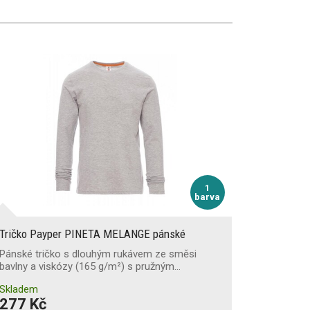
1
barva
Tričko Payper PINETA MELANGE pánské
Pánské tričko s dlouhým rukávem ze směsi
bavlny a viskózy (165 g/m²) s pružným…
Skladem
277 Kč