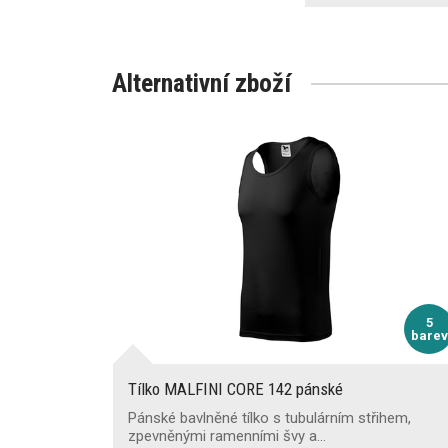
Alternativní zboží
5
barev
Tílko MALFINI CORE 142 pánské
Pánské bavlněné tílko s tubulárním střihem,
zpevněnými ramenními švy a…