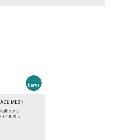
1
barva
IGADE MESH
 kalhoty z
a® T400® s…