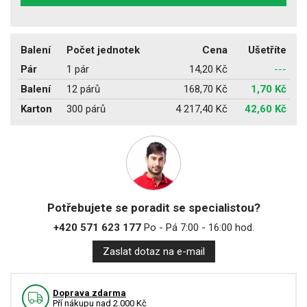
Balení
Počet jednotek
Cena
Ušetříte
Pár
1 pár
14,20 Kč
---
Balení
12 párů
168,70 Kč
1,70 Kč
Karton
300 párů
4 217,40 Kč
42,60 Kč
Potřebujete se poradit se specialistou?
+420 571 623 177
Po - Pá 7:00 - 16:00 hod.
Zaslat dotaz na e-mail
Doprava zdarma
Pří nákupu nad 2.000 Kč