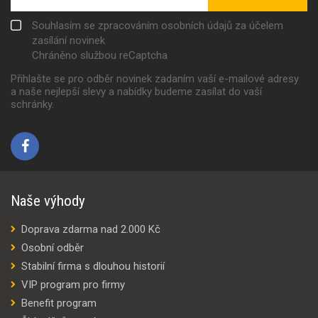
Souhlasím se zpracováním osobních údajů za účelem
zasílání novinek
Chráněno službou reCaptcha
Přihlašte se pro odběr novinek zadaním vaší e-mailové adresy
a naše nejlepší slevy a nabídky budeme zasílat do vaší
schránky.
Naše výhody
Doprava zdarma nad 2.000 Kč
Osobní odběr
Stabilní firma s dlouhou historií
VIP program pro firmy
Benefit program