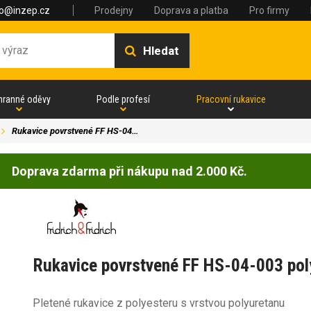
fo@inzep.cz
Prodejny
Doprava a platba
Pro firmy
Hledat
hranné oděvy
Podle profesí
Pracovní rukavice
Rukavice povrstvené FF HS-04…
Doprava zdarma při nákupu nad 2.000 Kč.
Rukavice povrstvené FF HS-04-003 pol
Pletené rukavice z polyesteru s vrstvou polyuretanu