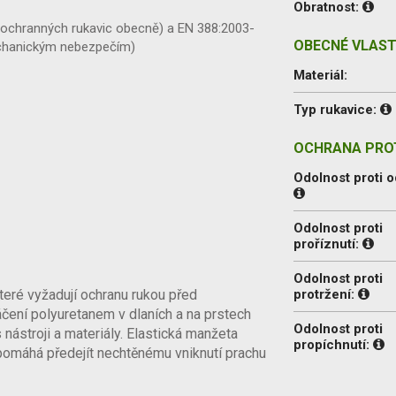
Obratnost:
e ochranných rukavic obecně) a EN 388:2003-
OBECNÉ VLAST
mechanickým nebezpečím)
Materiál:
Typ rukavice:
OCHRANA PROT
Odolnost proti o
Odolnost proti
proříznutí:
Odolnost proti
které vyžadují ochranu rukou před
protržení:
ení polyuretanem v dlaních a na prstech
Odolnost proti
 nástroji a materiály. Elastická manžeta
propíchnutí:
ž pomáhá předejít nechtěnému vniknutí prachu