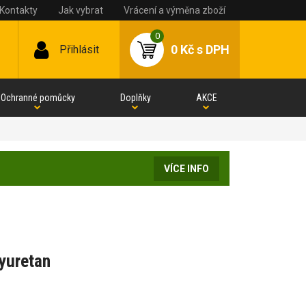
Kontakty
Jak vybrat
Vrácení a výměna zboží
0
0 Kč
s DPH
Přihlásit
Ochranné pomůcky
Doplňky
AKCE
VÍCE INFO
yuretan