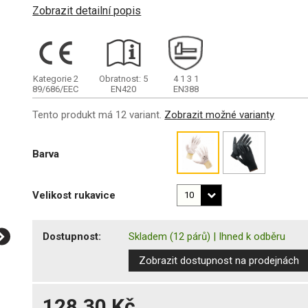
Zobrazit detailní popis
Kategorie 2
Obratnost: 5
4
1
3
1
89/686/EEC
EN420
EN388
Tento produkt má 12 variant.
Zobrazit možné varianty
Barva
Velikost rukavice
Dostupnost:
Skladem
(12 párů)
|
Ihned k odběru
Zobrazit dostupnost na prodejnách
128,30 Kč