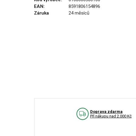
EAN:
8591806154896
Záruka
24 měsíců
Doprava zdarma
Pří nákupu nad 2.000 Kč