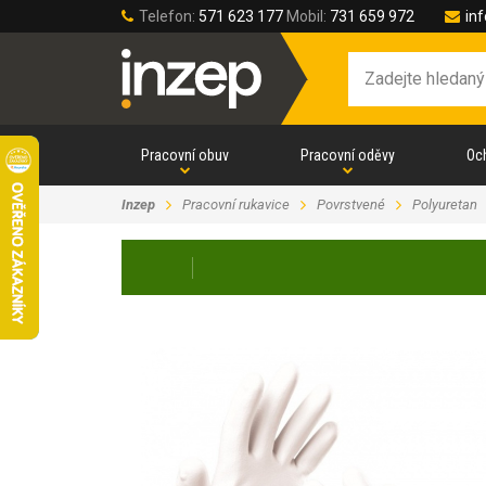
Telefon:
571 623 177
Mobil:
731 659 972
in
Pracovní obuv
Pracovní oděvy
Oc
Inzep
Pracovní rukavice
Povrstvené
Polyuretan