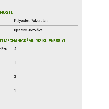
NOSTI:
Polyester, Polyuretan
úpletové-bezešvé
I MECHANICKÉMU RIZIKU EN388:
děru:
4
1
3
1