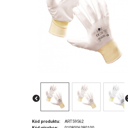
Kód produktu:
ART59562
Kód výrobce:
0108006380100