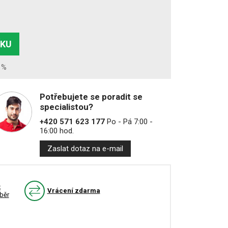
ÍKU
1%
Potřebujete se poradit se
specialistou?
+420 571 623 177
Po - Pá 7:00 -
16:00 hod.
Zaslat dotaz na e-mail
k
Vrácení zdarma
běr