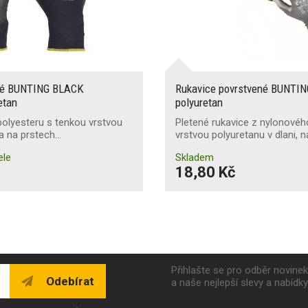
ené BUNTING BLACK
Rukavice povrstvené BUNTI
etan
polyuretan
polyesteru s tenkou vrstvou
Pletené rukavice z nylonovéh
 a na prstech…
vrstvou polyuretanu v dlani, 
ele
Skladem
18,80 Kč
Přihlašte se pro odběr novine
Odebírat
a naše nejlepší slevy a nabídk