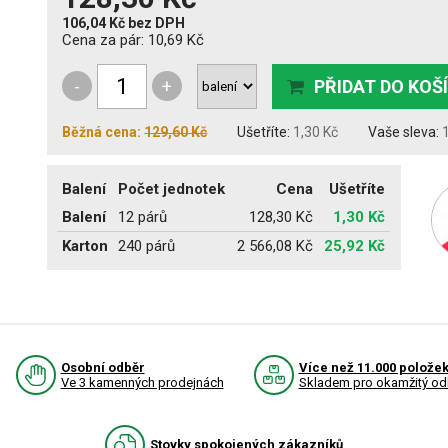
106,04 Kč
bez DPH
Cena za pár:
10,69 Kč
-
+
PŘIDAT DO KOŠ
Běžná cena:
129,60 Kč
Ušetříte:
1,30 Kč
Vaše sleva:
Balení
Počet jednotek
Cena
Ušetříte
Balení
12 párů
128,30 Kč
1,30 Kč
Karton
240 párů
2 566,08 Kč
25,92 Kč
Osobní odběr
Více než 11.000 polože
Ve 3 kamenných prodejnách
Skladem pro okamžitý od
Stovky spokojených zákazníků