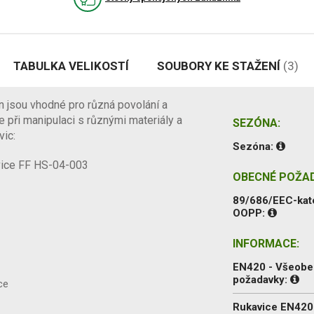
TABULKA VELIKOSTÍ
SOUBORY KE STAŽENÍ
(3)
 jsou vhodné pro různá povolání a
e při manipulaci s různými materiály a
SEZÓNA:
vic:
Sezóna:
vice FF HS-04-003
OBECNÉ POŽA
89/686/EEC-kat
OOPP:
INFORMACE:
EN420 - Všeob
požadavky:
ce
Rukavice EN420