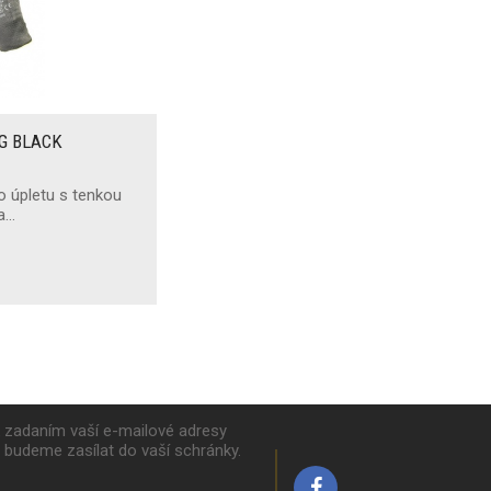
NG BLACK
o úpletu s tenkou
na…
k zadaním vaší e-mailové adresy
y budeme zasílat do vaší schránky.