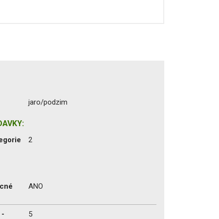
jaro/podzim
DAVKY:
egorie
2
ecné
ANO
 -
5