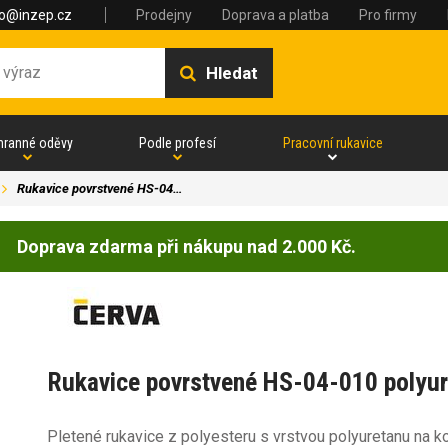
fo@inzep.cz
Prodejny
Doprava a platba
Pro firmy
Hledat
hranné oděvy
Podle profesí
Pracovní rukavice
Rukavice povrstvené HS-04…
Doprava zdarma při nákupu nad 2.000 Kč.
Rukavice povrstvené HS-04-010 polyur
Pletené rukavice z polyesteru s vrstvou polyuretanu na k