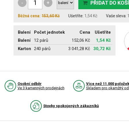
-
+
PŘIDAT DO KOŠ
Běžná cena:
153,60 Kč
Ušetříte:
1,54 Kč
Vaše sleva:
Balení
Počet jednotek
Cena
Ušetříte
Balení
12 párů
152,06 Kč
1,54 Kč
Karton
240 párů
3 041,28 Kč
30,72 Kč
Osobní odběr
Více než 11.000 polože
Ve 3 kamenných prodejnách
Skladem pro okamžitý od
Stovky spokojených zákazníků