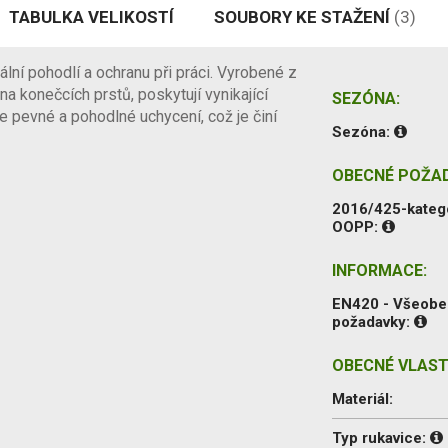
TABULKA VELIKOSTÍ
SOUBORY KE STAŽENÍ
(3)
lní pohodlí a ochranu při práci. Vyrobené z
a konečcích prstů, poskytují vynikající
SEZÓNA:
uje pevné a pohodlné uchycení, což je činí
Sezóna:
OBECNÉ POŽA
2016/425-kateg
OOPP:
INFORMACE:
EN420 - Všeob
požadavky:
OBECNÉ VLAST
Materiál:
Typ rukavice: