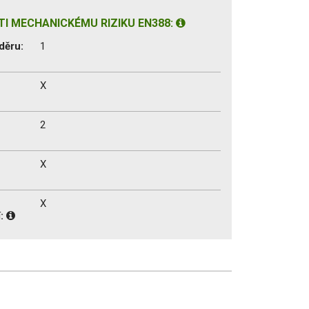
I MECHANICKÉMU RIZIKU EN388:
děru:
1
X
2
X
X
í: