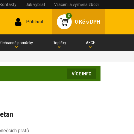
Kontakty
Jak vybrat
Vrácení a výměna zboží
0
0 Kč
s DPH
Přihlásit
Ochranné pomůcky
Doplňky
AKCE
VÍCE INFO
etan
onečcích prstů