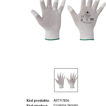
Kód produktu:
ART97806
Kód výrobce:
0108006780080