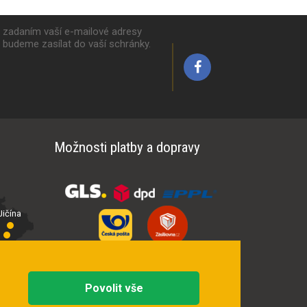
k zadaním vaší e-mailové adresy
y budeme zasílat do vaší schránky.
Možnosti platby a dopravy
ičína
íčí
Povolit vše