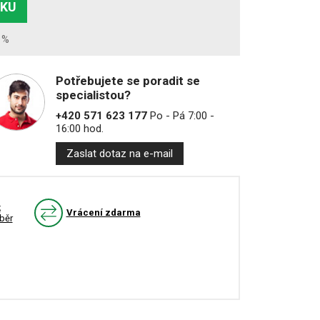
ÍKU
1%
Potřebujete se poradit se
specialistou?
+420 571 623 177
Po - Pá 7:00 -
16:00 hod.
Zaslat dotaz na e-mail
k
Vrácení zdarma
běr