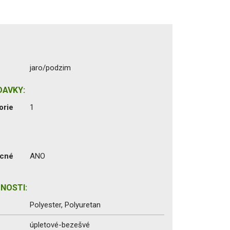
jaro/podzim
DAVKY:
orie
1
ecné
ANO
NOSTI:
Polyester, Polyuretan
úpletové-bezešvé