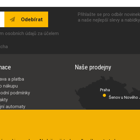
Přihlašte se pro odběr novine
Odebírat
a naše nejlepší slevy a nabídk
ím osobních údajů za účelem
tcha
mace
Naše prodejny
ava a platba
o nákupu
Praha
odní podmínky
Šenov u Nového J
akty
jní automaty
Valašské Meziř
bci
ybrat