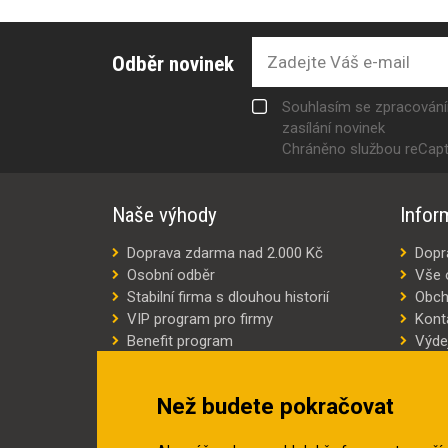
Odběr novinek
Souhlasím se zpracován
zasílání novinek
Chráněno službou reCap
Naše výhody
Infor
Doprava zdarma nad 2.000 Kč
Dopr
Osobní odběr
Vše 
Stabilní firma s dlouhou historií
Obch
VIP program pro firmy
Kont
Benefit program
Výde
Šití oděvů na míru
Výro
Náhradní plnění
Jak v
Než budete pokračovat
Šetříme náklady