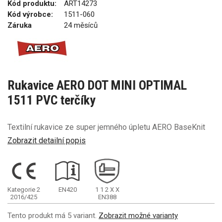
Kód produktu:
ART14273
Kód výrobce:
1511-060
Záruka
24 měsíců
Rukavice AERO DOT MINI OPTIMAL
1511 PVC terčíky
Textilní rukavice ze super jemného úpletu AERO BaseKnit
Zobrazit detailní popis
Kategorie 2
EN420
1
1
2
X
X
2016/425
EN388
Tento produkt má 5 variant.
Zobrazit možné varianty