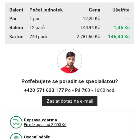
Balení
Počet jednotek
Cena
Ušetříte
Pár
1 pár
12,20 Kč
---
Balení
12 párů
144,94 Kč
1,46 Kč
Karton
240 párů
2 781,60 Kč
146,40 Kč
Potřebujete se poradit se specialistou?
+420 571 623 177
Po - Pá 7:00 - 16:00 hod.
Zaslat dotaz na e-mail
Doprava zdarma
Pří nákupu nad 2.000 Kč
Osobní odběr