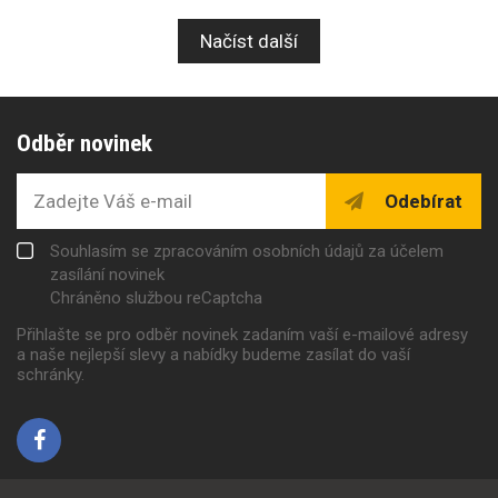
Načíst další
Odběr novinek
Odebírat
Souhlasím se zpracováním osobních údajů za účelem
zasílání novinek
Chráněno službou reCaptcha
Přihlašte se pro odběr novinek zadaním vaší e-mailové adresy
a naše nejlepší slevy a nabídky budeme zasílat do vaší
schránky.