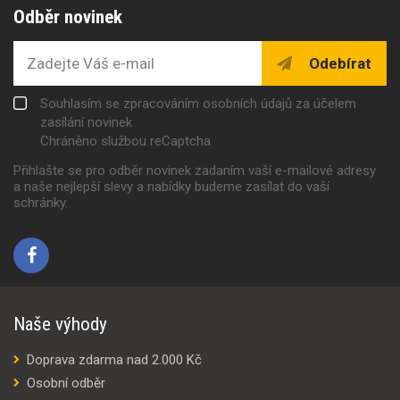
Odběr novinek
Odebírat
Souhlasím se zpracováním osobních údajů za účelem
zasílání novinek
Chráněno službou reCaptcha
Přihlašte se pro odběr novinek zadaním vaší e-mailové adresy
a naše nejlepší slevy a nabídky budeme zasílat do vaší
schránky.
Naše výhody
Doprava zdarma nad 2.000 Kč
Osobní odběr