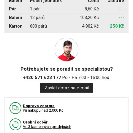
Balení
Počet jednotek
Cena
Ušetříte
Pár
1 pár
8,60 Kč
---
Balení
12 párů
103,20 Kč
---
Karton
600 párů
4 902 Kč
258 Kč
Potřebujete se poradit se specialistou?
+420 571 623 177
Po - Pá 7:00 - 16:00 hod.
Zaslat dotaz na e-mail
Doprava zdarma
Pří nákupu nad 2.000 Kč
Osobní odběr
Ve 3 kamenných prodejnách