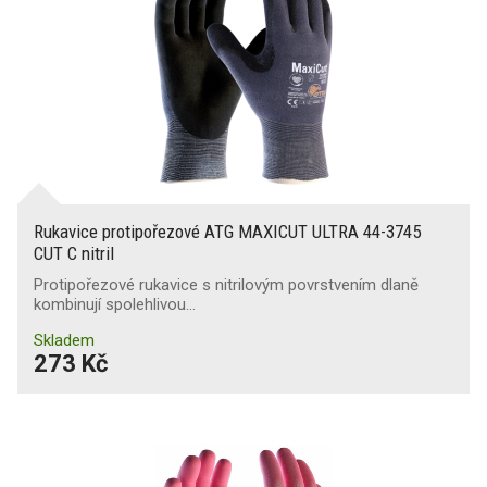
Rukavice protipořezové ATG MAXICUT ULTRA 44-3745
CUT C nitril
Protipořezové rukavice s nitrilovým povrstvením dlaně
kombinují spolehlivou…
Skladem
273 Kč