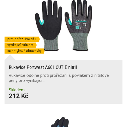
protipořez úroveň E
vynikající citlivost
na dotykové obrazovky
Rukavice Portwest A661 CUT E nitril
Rukavice odolné proti prořezání s povlakem z nitrilové
pěny pro vynikající…
Skladem
212 Kč