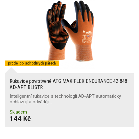
Odolnost proti nárazu v metakarpální oblasti
Podle použití
P
(10)
prodej po jednotlivých párech
Rukavice povrstvené ATG MAXIFLEX ENDURANCE 42-848
AD-APT BLISTR
Inteligentní rukavice s technologií AD-APT automaticky
ochlazují a odvádějí…
Skladem
144 Kč