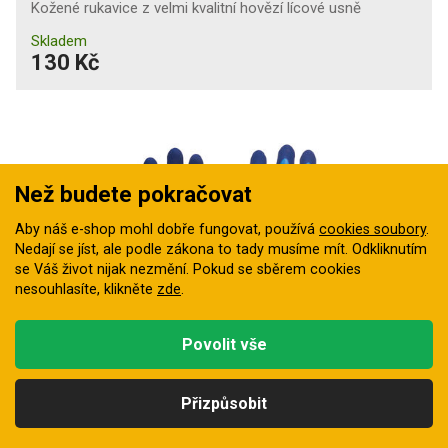
Kožené rukavice z velmi kvalitní hovězí lícové usně
Skladem
130 Kč
Než budete pokračovat
Aby náš e-shop mohl dobře fungovat, používá
cookies soubory
.
Nedají se jíst, ale podle zákona to tady musíme mít. Odkliknutím
se Váš život nijak nezmění. Pokud se sběrem cookies
nesouhlasíte, klikněte
zde
.
protipořez úroveň D
Povolit vše
Rukavice protipořezové Portwest AP81 latex
Přizpůsobit
Protipořezové rukavice pro maximální ochranu před
Kategorie
Hledat
Nahoru
Profil
Košík
kapalinami i ostrými předměty