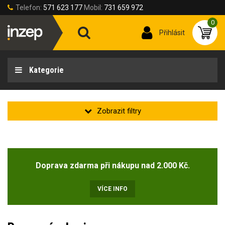
Telefon:
571 623 177
Mobil:
731 659 972
0
Přihlásit
Kategorie
Zakladní
Novinka
Doprava zdarma při nákupu nad 2.000 Kč.
Doprodej
(6)
VÍCE INFO
Velikost rukavic