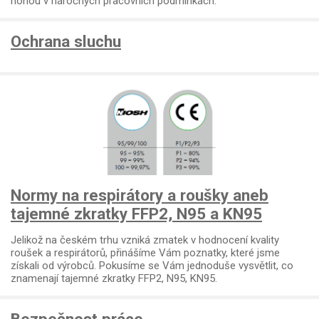
nohou v náročných pracovních podmínkách.
Ochrana sluchu
Normy na respirátory a roušky aneb
tajemné zkratky FFP2, N95 a KN95
Jelikož na českém trhu vzniká zmatek v hodnocení kvality
roušek a respirátorů, přinášíme Vám poznatky, které jsme
získali od výrobců. Pokusíme se Vám jednoduše vysvětlit, co
znamenají tajemné zkratky FFP2, N95, KN95.