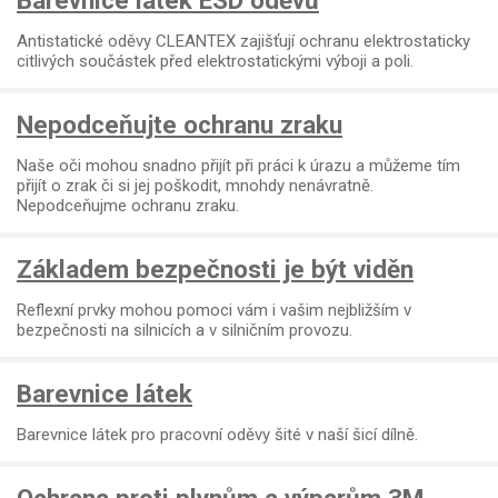
Barevnice látek ESD oděvů
Antistatické oděvy CLEANTEX zajišťují ochranu elektrostaticky
citlivých součástek před elektrostatickými výboji a poli.
Nepodceňujte ochranu zraku
Naše oči mohou snadno přijít při práci k úrazu a můžeme tím
přijít o zrak či si jej poškodit, mnohdy nenávratně.
Nepodceňujme ochranu zraku.
Základem bezpečnosti je být viděn
Reflexní prvky mohou pomoci vám i vašim nejbližším v
bezpečnosti na silnicích a v silničním provozu.
Barevnice látek
Barevnice látek pro pracovní oděvy šité v naší šicí dílně.