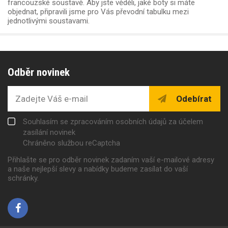
francouzské soustavě. Aby jste věděli, jaké boty si máte
objednat, připravili jsme pro Vás převodní tabulku mezi
jednotlivými soustavami.
Odběr novinek
Odebírat
Souhlasím se zpracováním osobních údajů za účelem
zasílání novinek
Chráněno službou reCaptcha
Přihlašte se pro odběr novinek zadaním vaší e-mailové adresy
a naše nejlepší slevy a nabídky budeme zasílat do vaší
schránky.