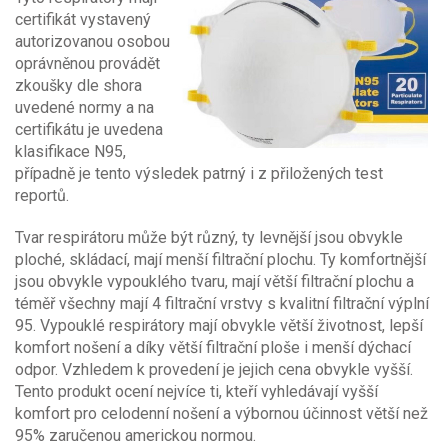
certifikát vystavený
autorizovanou osobou
oprávněnou provádět
zkoušky dle shora
uvedené normy a na
certifikátu je uvedena
klasifikace N95,
případně je tento výsledek patrný i z přiložených test
reportů.
Tvar respirátoru může být různý, ty levnější jsou obvykle
ploché, skládací, mají menší filtrační plochu. Ty komfortnější
jsou obvykle vypouklého tvaru, mají větší filtrační plochu a
téměř všechny mají 4 filtrační vrstvy s kvalitní filtrační výplní
95. Vypouklé respirátory mají obvykle větší životnost, lepší
komfort nošení a díky větší filtrační ploše i menší dýchací
odpor. Vzhledem k provedení je jejich cena obvykle vyšší.
Tento produkt ocení nejvíce ti, kteří vyhledávají vyšší
komfort pro celodenní nošení a výbornou účinnost větší než
95% zaručenou americkou normou.