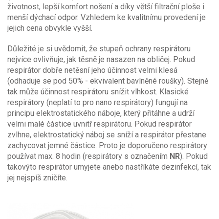
životnost, lepší komfort nošení a díky větší filtrační ploše i
menší dýchací odpor. Vzhledem ke kvalitnímu provedení je
jejich cena obvykle vyšší.
Důležité je si uvědomit, že stupeň ochrany respirátoru
nejvíce ovlivňuje, jak těsně je nasazen na obličej. Pokud
respirátor dobře netěsní jeho účinnost velmi klesá
(odhaduje se pod 50% - ekvivalent bavlněné roušky). Stejně
tak může účinnost respirátoru snížit vlhkost. Klasické
respirátory (neplatí to pro nano respirátory) fungují na
principu elektrostatického náboje, který přitáhne a udrží
velmi malé částice uvnitř respirátoru. Pokud respirátor
zvlhne, elektrostatický náboj se sníží a respirátor přestane
zachycovat jemné částice. Proto je doporučeno respirátory
používat max. 8 hodin (respirátory s označením
NR
). Pokud
takovýto respirátor umyjete anebo nastříkáte dezinfekcí, tak
jej nejspíš zničíte.