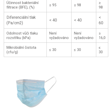
Účinnost bakteriální
≥
≥ 95
≥ 98
filtrace (BFE), (%)
98
Diferenciální tlak
<
< 40
< 40
(Pa/cm2)
60
Odolnost vůči tlaku
Není
Není
≥
rozstřiku (kPa)
vyžadováno
vyžadováno
16,0
Mikrobiální čistota
≤
≤ 30
≤ 30
(cfu/g)
30