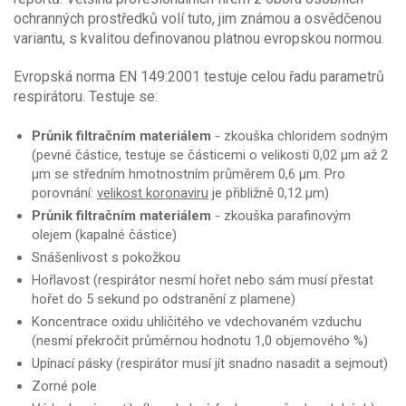
ochranných prostředků volí tuto, jim známou a osvědčenou
variantu, s kvalitou definovanou platnou evropskou normou.
Evropská norma EN 149:2001 testuje celou řadu parametrů
respirátoru. Testuje se:
Průnik filtračním materiálem
- zkouška chloridem sodným
(pevné částice, testuje se částicemi o velikosti 0,02 μm až 2
μm se středním hmotnostním průměrem 0,6 μm. Pro
porovnání:
velikost koronaviru
je přibližně 0,12 μm)
Průnik filtračním materiálem
- zkouška parafinovým
olejem (kapalné částice)
Snášenlivost s pokožkou
Hořlavost (respirátor nesmí hořet nebo sám musí přestat
hořet do 5 sekund po odstranění z plamene)
Koncentrace oxidu uhličitého ve vdechovaném vzduchu
(nesmí překročit průměrnou hodnotu 1,0 objemového %)
Upínací pásky (respirátor musí jít snadno nasadit a sejmout)
Zorné pole