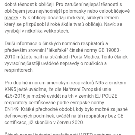
dobrá těsnost k obličeji. Pro zaručení nejlepší těsnosti s
obličejem jsou nejvhodnější
polomasky
nebo
celoobličejové
masky
- ty k obličeji dosedají měkkým, širokým lemem,
který se přizpůsobí široké škále tvarů obličejů. Navíc se
vyrábějí v několika velikostech.
Další informace o čínských normách respirátorů a
především srovnání "lékařské" čínské normy GB 19083-
2010 můžete najít na stránkách
Porta Medica
. Tento článek
vyvrací nejčastěji uváděné nepravdy o rouškách a
respirátorech.
Pro doplnění norem americkým respirátorů N95 a čínským
KN95 ještě uvádíme, že dle Nařízení Evropské unie
425/2016 je možné uvádět na trh v zemích EU POUZE
respirátory certifikované podle evropské normy
EN149. Krátké přechodné období, kdy bylo možné za jasně
definovaných podmínek, uvádět na trh respirátory bez CE
certifikace, již skončilo v červnu 2020.