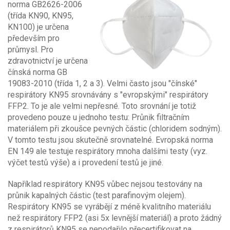
norma GB2626-2006
(třída KN90, KN95,
KN100) je určena
především pro
průmysl. Pro
zdravotnictví je určena
čínská norma GB
19083-2010 (třída 1, 2 a 3). Velmi často jsou "čínské"
respirátory KN95 srovnávány s "evropskými" respirátory
FFP2. To je ale velmi nepřesné. Toto srovnání je totiž
provedeno pouze u jednoho testu: Průnik filtračním
materiálem při zkoušce pevných částic (chloridem sodným).
V tomto testu jsou skutečně srovnatelné. Evropská norma
EN 149 ale testuje respirátory mnoha dalšími testy (vyz.
výčet testů výše) a i provedení testů je jiné.
Například respirátory KN95 vůbec nejsou testovány na
průnik kapalných částic (test parafinovým olejem).
Respirátory KN95 se vyrábějí z méně kvalitního materiálu
než respirátory FFP2 (asi 5x levnější materiál) a proto žádný
z respirátorů KN95 se nepodařilo přecertifikovat na