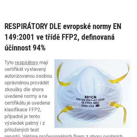
RESPIRÁTORY DLE evropské normy EN
149:2001 ve třídě FFP2, definovaná
účinnost 94%
Tyto
respirátory
mají
certifikát vystavený
autorizovanou osobou
oprávněnou provádět
zkoušky dle shora
uvedené normy a na
certifikátu je uvedena
klasifikace FFP2,
případně je tento
výsledek patrný i z
přiložených test
reportů. Většina profesionálních firem z oboru osobních