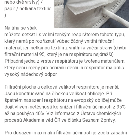
nebo dvě vrstvy) /
papír / netkaná textilie
)
Na trhu se však
můžete setkat i s velmi tenkým respirátorem tohoto typu,
který nemá po rozříznutí vůbec žádný vnitřní filtrační
materiál, jen netkanou textilii z vnitřní a vnější strany (chybí
filtrační materiál 95, který je na respirátoru nejdražší).
Případně jedna z vrstev respirátoru je tvořena materiálem,
který není určený pro ochranu dechu a respirátor má příliš
vysoký nádechový odpor.
Filtrační plocha a celková velikost respirátoru je menší.
Jsou konstruované na čínskou velikost obličeje. Při
špatném nasazení respirátoru na evropský obličej může
dojít vlivem netěsností ke snížení filtrační účinnosti z 95%
až na pouhých 40%. Viz informace z Ústavu chemických
procesů Akademie věd ČR ve článku
Seznam Zprávy
.
Pro dosažení maximální filtrační účinnosti je zcela zásadní