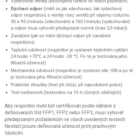
Výdechové ventily (bezchybná funkce ve všech polohách)
Dýchací odpor
(měří se jak vdechovací, tak výdechový
odpor respirátorů s ventily i bez ventilů při objemu vzduchu
30 a 95 l/minutu (vdechování) a 160 l/minutu (vydechování)
a odpor musí vyhovět předepsané normě (max 3,0 mbar))
Zanášení (jak se mění dýchací odpor při zanášení
respirátoru)
Teplotní odolnost (respirátor je vystaven teplotním cyklům
24 hodin +70°C a 24 hodin -30 °C. Po té je testována jeho
filtrační účinnost)
Mechanická odolnost (respirátor je vystaven síle 10N a po té
je testována jeho filtrační účinnost)
Praktické zkoušky (test při chůzi, při napodobení práce)
Test netěsnosti (testováno na 10-ti různých obličejích)
Aby respirátor mohl být certifikován podle některé z
definovaných tříd FFP1, FFP2 nebo FFP3, musí vyhovět
předepsaným požadavkům ve všech uvedených testech.
Nestačí pouze definovaná účinnost proti prachovým
částicím.