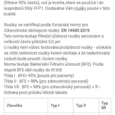
(filtrace 90% částic), což je kvalita, které se používá i do
respirátorů třídy FFP1. Dodáváme Vám
roušky
pouze v této
kvalitě.
Roušky se certifikují podle Evropské normy pro
Zdravotnické obličejové roušky:
EN 14683:2019
.
Tato norma testuje filtrační účinnost roušky aerosolem s
velikostí částic přibližně 3,0 μm.
U roušky není vůbec testována prodyšnost roušky - očekává
se větší netěsnost roušky kolem obličeje a že nadechovaný
vzduch bude proudit i kolem roušky.
Norma testuje Bakteriální Filtrační účinnost (BFE). Podle
stupně BFE dělí roušky do tří tříd:
Třída I : BFE> 95% (pouze pro pacienty)
Třída II : BFE > 98% (pro zdravotnický personál)
Třída IIR : BFE > 98% (pro zdravotnický personál) + R -
Ochrana proti průniku tělních tekutin.
Typ
Zkouška
Typ I
Typ II
IIR