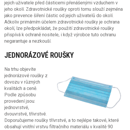
jejich uživatele před částicemi přenášenými vzduchem v
jeho okolí. Zdravotnické roušky oproti tomu slouží zejména
jako prevence šíření částic od jejich uživatelů do okolí.
Ačkoliv primárním účelem zdravotnické roušky je ochrana
okolí, lze předpokládat, že použití zdravotnické roušky
přispívá k ochraně nositele, i když výrobce tuto ochranu
negarantuje a nezkouší.
JEDNORÁZOVÉ ROUŠKY
Na trhu objevíte
jednorázové roušky z
dovozu v různých
kvalitách a ceně.
Podle způsobu
provedení jsou:
jednovrstvé,
dvouvrstvé, třívrstvé.
Doporučujeme roušky třívrstvé, a to nejlépe takové, které
obsahují vnitřní vrstvu filtračního materiálu v kvalitě 90