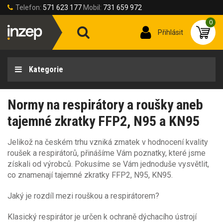
Telefon:
571 623 177
Mobil:
731 659 972
0
Přihlásit
Kategorie
Normy na respirátory a roušky aneb
tajemné zkratky FFP2, N95 a KN95
Jelikož na českém trhu vzniká zmatek v hodnocení kvality
roušek a respirátorů, přinášíme Vám poznatky, které jsme
získali od výrobců. Pokusíme se Vám jednoduše vysvětlit,
co znamenají tajemné zkratky FFP2, N95, KN95.
Jaký je rozdíl mezi rouškou a respirátorem?
Klasický respirátor je určen k ochraně dýchacího ústrojí