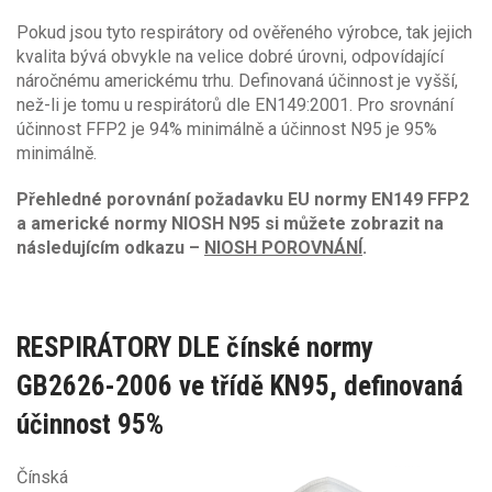
Pokud jsou tyto respirátory od ověřeného výrobce, tak jejich
kvalita bývá obvykle na velice dobré úrovni, odpovídající
náročnému americkému trhu. Definovaná účinnost je vyšší,
než-li je tomu u respirátorů dle EN149:2001. Pro srovnání
účinnost FFP2 je 94% minimálně a účinnost N95 je 95%
minimálně.
Přehledné porovnání požadavku EU normy EN149 FFP2
a americké normy NIOSH N95 si můžete zobrazit na
následujícím odkazu –
NIOSH POROVNÁNÍ
.
RESPIRÁTORY DLE čínské normy
GB2626-2006 ve třídě KN95, definovaná
účinnost 95%
Čínská