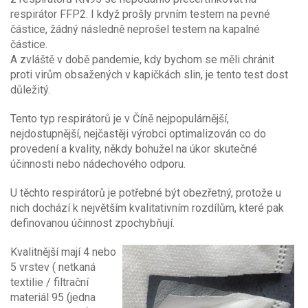
respirátor FFP2. I když prošly prvním testem na pevné
částice, žádný následně neprošel testem na kapalné
částice.
A zvláště v době pandemie, kdy bychom se měli chránit
proti virům obsažených v kapičkách slin, je tento test dost
důležitý.
Tento typ respirátorů je v Číně nejpopulárnější,
nejdostupnější, nejčastěji výrobci optimalizován co do
provedení a kvality, někdy bohužel na úkor skutečné
účinnosti nebo nádechového odporu.
U těchto respirátorů je potřebné být obezřetný, protože u
nich dochází k největším kvalitativním rozdílům, které pak
definovanou účinnost zpochybňují.
Kvalitnější mají 4 nebo
5 vrstev ( netkaná
textilie / filtrační
materiál 95 (jedna