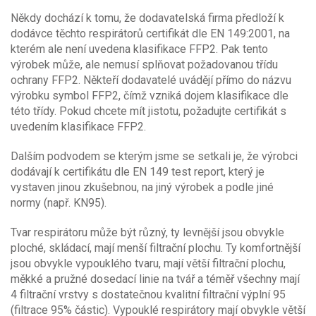
Někdy dochází k tomu, že dodavatelská firma předloží k
dodávce těchto respirátorů certifikát dle EN 149:2001, na
kterém ale není uvedena klasifikace FFP2. Pak tento
výrobek může, ale nemusí splňovat požadovanou třídu
ochrany FFP2. Někteří dodavatelé uvádějí přímo do názvu
výrobku symbol FFP2, čímž vzniká dojem klasifikace dle
této třídy. Pokud chcete mít jistotu, požadujte certifikát s
uvedením klasifikace FFP2.
Dalším podvodem se kterým jsme se setkali je, že výrobci
dodávají k certifikátu dle EN 149 test report, který je
vystaven jinou zkušebnou, na jiný výrobek a podle jiné
normy (např. KN95).
Tvar respirátoru může být různý, ty levnější jsou obvykle
ploché, skládací, mají menší filtrační plochu. Ty komfortnější
jsou obvykle vypouklého tvaru, mají větší filtrační plochu,
měkké a pružné dosedací linie na tvář a téměř všechny mají
4 filtrační vrstvy s dostatečnou kvalitní filtrační výplní 95
(filtrace 95% částic). Vypouklé respirátory mají obvykle větší