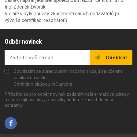
Článek napsal jednatel společnosti INZEP centrum, s.r.o.
Ing. Zdeněk Dvořák
V článku byly použity zkušenosti našich dodavatelů při
vývoji a certifikaci respirátorů.
Odběr novinek
Odebírat
Souhlasím se zpracováním osobních údajů za účelem
zasílání novinek
Chráněno službou reCaptcha
Přihlašte se pro odběr novinek zadaním vaší e-mailové adresy
a naše nejlepší slevy a nabídky budeme zasílat do vaší
schránky.