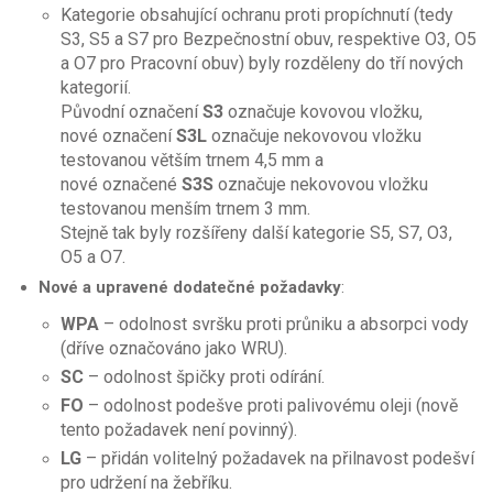
Kategorie obsahující ochranu proti propíchnutí (tedy
S3, S5 a S7 pro Bezpečnostní obuv, respektive O3, O5
a O7 pro Pracovní obuv) byly rozděleny do tří nových
kategorií.
Původní označení
S3
označuje kovovou vložku,
nové označení
S3L
označuje nekovovou vložku
testovanou větším trnem 4,5 mm a
nové označené
S3S
označuje nekovovou vložku
testovanou menším trnem 3 mm.
Stejně tak byly rozšířeny další kategorie S5, S7, O3,
O5 a O7.
Nové a upravené dodatečné požadavky
:
WPA
– odolnost svršku proti průniku a absorpci vody
(dříve označováno jako WRU).
SC
– odolnost špičky proti odírání.
FO
– odolnost podešve proti palivovému oleji (nově
tento požadavek není povinný).
LG
– přidán volitelný požadavek na přilnavost podešví
pro udržení na žebříku.