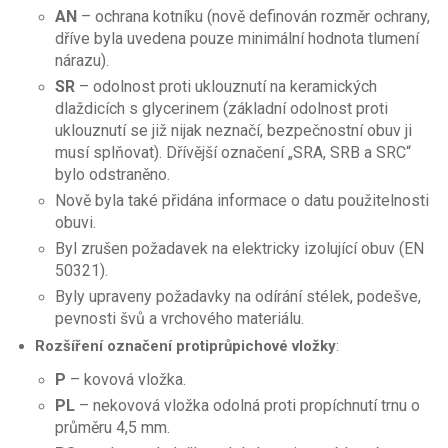
AN
– ochrana kotníku (nově definován rozměr ochrany,
dříve byla uvedena pouze minimální hodnota tlumení
nárazu).
SR
– odolnost proti uklouznutí na keramických
dlaždicích s glycerinem (základní odolnost proti
uklouznutí se již nijak neznačí, bezpečnostní obuv ji
musí splňovat). Dřívější označení „SRA, SRB a SRC“
bylo odstraněno.
Nově byla také přidána informace o datu použitelnosti
obuvi.
Byl zrušen požadavek na elektricky izolující obuv (EN
50321).
Byly upraveny požadavky na odírání stélek, podešve,
pevnosti švů a vrchového materiálu.
Rozšíření označení protiprůpichové vložky
:
P
– kovová vložka.
PL
– nekovová vložka odolná proti propíchnutí trnu o
průměru 4,5 mm.