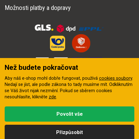
Možnosti platby a dopravy
Než budete pokračovat
Aby náš e-shop mohl dobře fungovat, používá
cookies soubory
.
Nedají se jíst, ale podle zákona to tady musíme mít. Odkliknutím
se Váš život nijak nezmění. Pokud se sběrem cookies
nesouhlasíte, klikněte
zde
.
© 2018–2026 INZEP CENTRUM, s.r.o. Všechna práva vyhrazena
Povolit vše
Vytvořila
digitální agentura FEO
Přizpůsobit