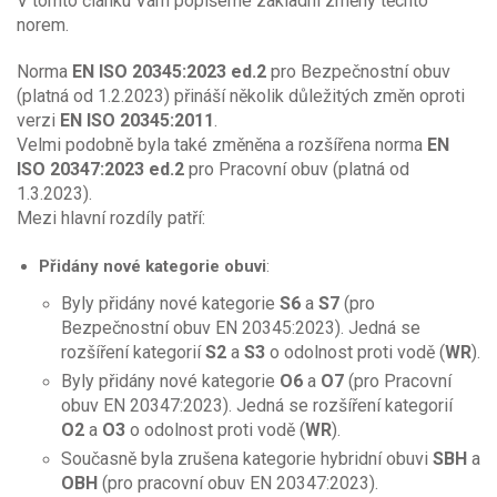
V tomto článku Vám popíšeme základní změny těchto
norem.
Norma
EN ISO 20345:2023 ed.2
pro Bezpečnostní obuv
(platná od 1.2.2023) přináší několik důležitých změn oproti
verzi
EN ISO 20345:2011
.
Velmi podobně byla také změněna a rozšířena norma
EN
ISO 20347:2023 ed.2
pro Pracovní obuv (platná od
1.3.2023).
Mezi hlavní rozdíly patří:
Přidány nové kategorie obuvi
:
Byly přidány nové kategorie
S6
a
S7
(pro
Bezpečnostní obuv EN 20345:2023). Jedná se
rozšíření kategorií
S2
a
S3
o odolnost proti vodě (
WR
).
Byly přidány nové kategorie
O6
a
O7
(pro Pracovní
obuv EN 20347:2023). Jedná se rozšíření kategorií
O2
a
O3
o odolnost proti vodě (
WR
).
Současně byla zrušena kategorie hybridní obuvi
SBH
a
OBH
(pro pracovní obuv EN 20347:2023).