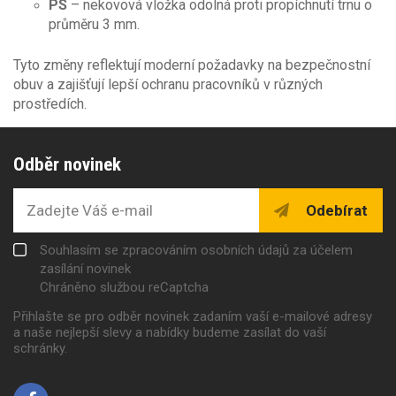
PS
– nekovová vložka odolná proti propíchnutí trnu o
průměru 3 mm.
Tyto změny reflektují moderní požadavky na bezpečnostní
obuv a zajišťují lepší ochranu pracovníků v různých
prostředích.
Odběr novinek
Odebírat
Souhlasím se zpracováním osobních údajů za účelem
zasílání novinek
Chráněno službou reCaptcha
Přihlašte se pro odběr novinek zadaním vaší e-mailové adresy
a naše nejlepší slevy a nabídky budeme zasílat do vaší
schránky.