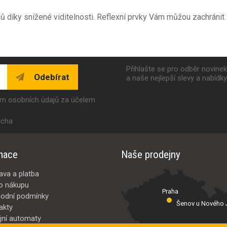
 díky snížené viditelnosti. Reflexní prvky Vám můžou zachránit ž
Přihlašte se pro odběr novine
Odebírat
a naše nejlepší slevy a nabídk
ím osobních údajů za účelem
tcha
mace
Naše prodejny
ava a platba
o nákupu
Praha
odní podmínky
Šenov u Nového J
akty
jní automaty