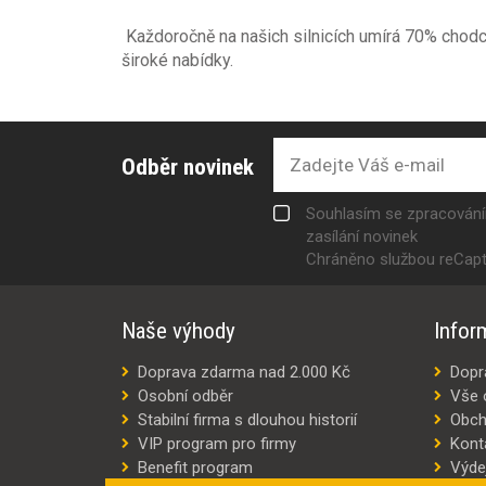
Každoročně na našich silnicích umírá 70% chodců
široké nabídky.
Odběr novinek
Souhlasím se zpracován
zasílání novinek
Chráněno službou reCap
Naše výhody
Infor
Doprava zdarma nad 2.000 Kč
Dopr
Osobní odběr
Vše 
Stabilní firma s dlouhou historií
Obch
VIP program pro firmy
Kont
Benefit program
Výde