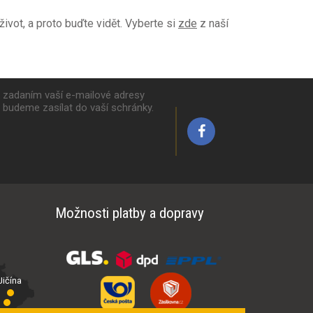
ivot, a proto buďte vidět. Vyberte si
zde
z naší
k zadaním vaší e-mailové adresy
y budeme zasílat do vaší schránky.
Možnosti platby a dopravy
ičína