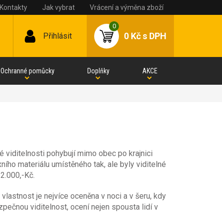
Kontakty
Jak vybrat
Vrácení a výměna zboží
0
0 Kč
s DPH
Přihlásit
Ochranné pomůcky
Doplňky
AKCE
é viditelnosti pohybují mimo obec po krajnici
ního materiálu umístěného tak, ale byly viditelné
2.000,-Kč.
vlastnost je nejvíce oceněna v noci a v šeru, kdy
ezpečnou viditelnost, ocení nejen spousta lidí v