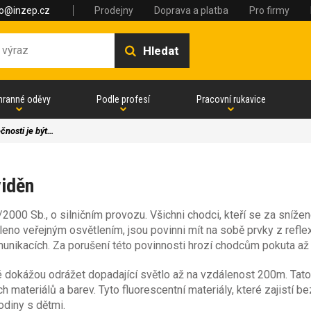
fo@inzep.cz
Prodejny
Doprava a platba
Pro firmy
Hledat
hranné oděvy
Podle profesí
Pracovní rukavice
nosti je být…
viděn
2000 Sb., o silničním provozu. Všichni chodci, kteří se za snížen
leno veřejným osvětlením, jsou povinni mít na sobě prvky z reflex
unikacích. Za porušení této povinnosti hrozí chodcům pokuta až 
ré dokážou odrážet dopadající světlo až na vzdálenost 200m. Tato 
ch materiálů a barev. Tyto fluorescentní materiály, které zajistí b
odiny s dětmi.