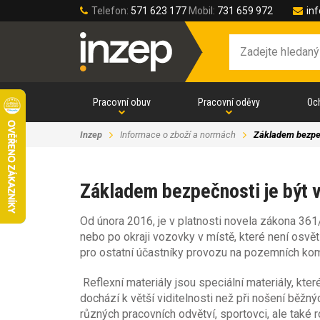
Telefon:
571 623 177
Mobil:
731 659 972
in
Pracovní obuv
Pracovní oděvy
Oc
Inzep
Informace o zboží a normách
Základem bezpeč
Základem bezpečnosti je být 
Od února 2016, je v platnosti novela zákona 361/
nebo po okraji vozovky v místě, které není osvět
pro ostatní účastníky provozu na pozemních kom
Reflexní materiály jsou speciální materiály, kte
dochází k větší viditelnosti než při nošení běžný
různých pracovních odvětví, sportovci, ale také r