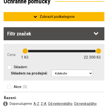
Ochranné pomůcky
Ochrana zraku
Filtr značek
Chrániče sluchu
Cena:
1 Kč
22 300 Kč
Skladem
Skladem na prodejně:
Ochrana dýchacích cest
Akce
(3)
Řazení:
Ochrana hlavy
Doporučujeme
A-Z
Z-A
Od nejlevnějšího
Od nejdražšího