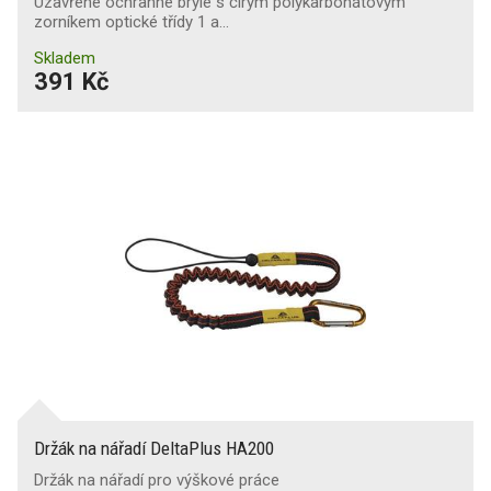
Uzavřené ochranné brýle s čirým polykarbonátovým
zorníkem optické třídy 1 a…
Skladem
391 Kč
Držák na nářadí DeltaPlus HA200
Držák na nářadí pro výškové práce