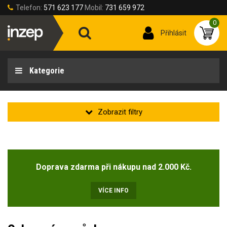
Telefon:
571 623 177
Mobil:
731 659 972
0
Přihlásit
Kategorie
Zakladní
Novinka
Doprava zdarma při nákupu nad 2.000 Kč.
Doprodej
(4)
VÍCE INFO