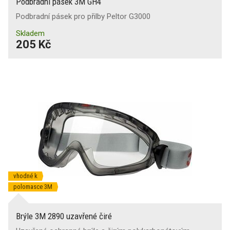
Podbradní pásek 3M GH4
Podbradní pásek pro přilby Peltor G3000
Skladem
205 Kč
vhodné k
polomasce 3M
Brýle 3M 2890 uzavřené čiré