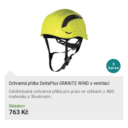
5
barev
Ochranná přilba DeltaPlus GRANITE WIND s ventilací
Odvětrávaná ochranná přilba pro práci ve výškách z ABS
materiálu s 3bodovým…
Skladem
763 Kč