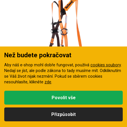
Než budete pokračovat
Aby náš e-shop mohl dobře fungovat, používá
cookies soubory
.
Souprava na zachycení pádu DeltaPlus ELARA160V2
Nedají se jíst, ale podle zákona to tady musíme mít. Odkliknutím
se Váš život nijak nezmění. Pokud se sběrem cookies
Souprava na zachycení pádu s pevně přichyceným lanem s
nesouhlasíte, klikněte
zde
.
tlumičem
Skladem
Povolit vše
1 090 Kč
Přizpůsobit
Kategorie
Hledat
Nahoru
Profil
Košík