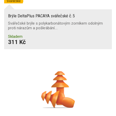
Svářečské
Brýle DeltaPlus PACAYA svářečské č.5
Svářečské brýle s polykarbonátovým zorníkem odolným
proti nárazům a poškrábání.…
Skladem
311 Kč