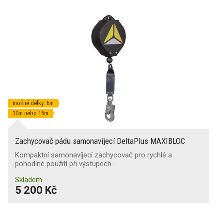
možné délky: 6m
10m nebo 15m
Zachycovač pádu samonavíjecí DeltaPlus MAXIBLOC
Kompaktní samonavíjecí zachycovač pro rychlé a
pohodlné použití při výstupech…
Skladem
5 200 Kč