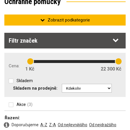
Ochranné pomůcky
Ochrana zraku
Filtr značek
Chrániče sluchu
Cena:
1 Kč
22 300 Kč
Skladem
Skladem na prodejně:
Ochrana dýchacích cest
Akce
(3)
Řazení:
Ochrana hlavy
Doporučujeme
A-Z
Z-A
Od nejlevnějšího
Od nejdražšího