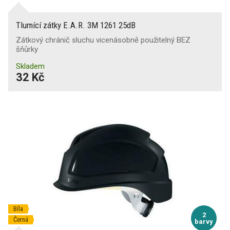
Tlumící zátky E.A.R. 3M 1261 25dB
Zátkový chránič sluchu vicenásobně použitelný BEZ
šňůrky
Skladem
32 Kč
Bíla
2
Černá
barvy