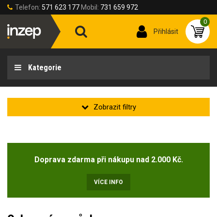
Telefon:
571 623 177
Mobil:
731 659 972
0
Přihlásit
Kategorie
Zakladní
Novinka
Doprava zdarma při nákupu nad 2.000 Kč.
Doprodej
(4)
VÍCE INFO