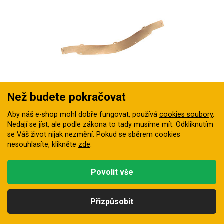
Než budete pokračovat
Potní pásek UVEX 9760005
Aby náš e-shop mohl dobře fungovat, používá
cookies soubory
.
Nedají se jíst, ale podle zákona to tady musíme mít. Odkliknutím
Potní pásek pro přilbu UVEX
se Váš život nijak nezmění. Pokud se sběrem cookies
Skladem
nesouhlasíte, klikněte
zde
.
56 Kč
Povolit vše
Přizpůsobit
Kategorie
Hledat
Nahoru
Profil
Košík