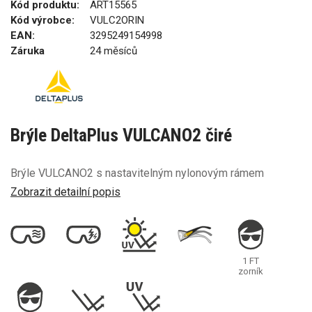
Kód produktu:
ART15565
Kód výrobce:
VULC2ORIN
EAN:
3295249154998
Záruka
24 měsíců
Brýle DeltaPlus VULCANO2 čiré
Brýle VULCANO2 s nastavitelným nylonovým rámem
Zobrazit detailní popis
1 FT
zorník