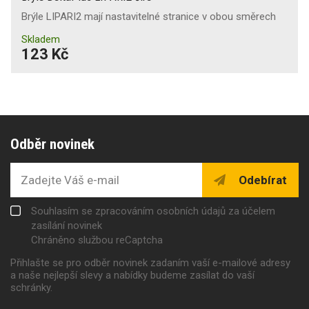
Brýle LIPARI2 mají nastavitelné stranice v obou směrech
Skladem
123 Kč
Odběr novinek
Odebírat
Souhlasím se zpracováním osobních údajů za účelem
zasílání novinek
Chráněno službou reCaptcha
Přihlašte se pro odběr novinek zadaním vaší e-mailové adresy
a naše nejlepší slevy a nabídky budeme zasílat do vaší
schránky.