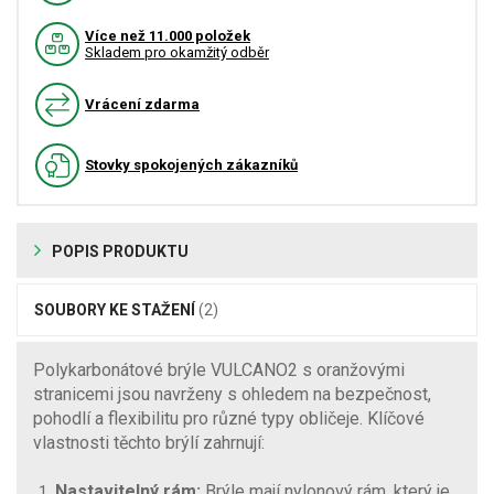
Více než 11.000 položek
Skladem pro okamžitý odběr
Vrácení zdarma
Stovky spokojených zákazníků
POPIS PRODUKTU
SOUBORY KE STAŽENÍ
(2)
Polykarbonátové brýle VULCANO2 s oranžovými
stranicemi jsou navrženy s ohledem na bezpečnost,
pohodlí a flexibilitu pro různé typy obličeje. Klíčové
vlastnosti těchto brýlí zahrnují:
Nastavitelný rám:
Brýle mají nylonový rám, který je