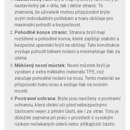
nastavitelný jak v úhlu, tak i délce stranic. To
znamená, že uživatelé mohou přizpůsobit brýle
svým individuálním potřebám a tvaru obličeje pro
maximální pohodlí a bezpečnost.
Pohodlné konce stranic:
Stranice brýlí mají
rozšířené a pohodlné konce, které zajišťují stabilní a
bezpečné upevnění brýlí na obličeji. Tato konstrukce
zvyšuje pohodlí během nošení a minimalizuje tlak za
ušima.
Měkčený nosní můstek:
Nosní můstek brýlí je
vyroben z extra měkkého materiálu TPE, což
zaručuje pohodlné nošení na nosu. Tento materiál se
přizpůsobí tvaru nosu a snižuje tlak na nosním
mostě.
Postranní ochrana:
Brýle jsou navrženy s postranní
ochranou, která chrání oči před nebezpečnými
částicemi nejen z přední části, ale i ze stran. Toto je
důležité zejména při práci v prostředí s vysokým
rizikem nečekaných úderů nebo stříkajících částic.