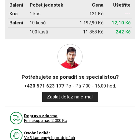
Balení
Počet jednotek
Cena
Ušetříte
Kus
1 kus
121 Kč
---
Balení
10 kusů
1 197,90 Kč
12,10 Kč
100 kusů
11 858 Kč
242 Kč
Potřebujete se poradit se specialistou?
+420 571 623 177
Po - Pá 7:00 - 16:00 hod.
Zaslat dotaz na e-mail
Doprava zdarma
Pří nákupu nad 2.000 Kč
Osobní odběr
Ve 3 kamenných prodejnách