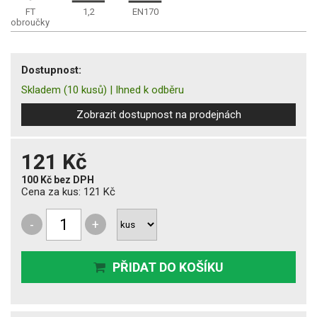
FT
1,2
EN170
obroučky
Dostupnost:
Skladem
(10 kusů)
|
Ihned k odběru
Zobrazit dostupnost na prodejnách
121 Kč
100 Kč
bez DPH
Cena za kus:
121 Kč
-
+
PŘIDAT DO KOŠÍKU