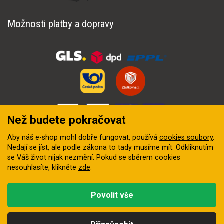
Možnosti platby a dopravy
Než budete pokračovat
Aby náš e-shop mohl dobře fungovat, používá
cookies soubory
.
Nedají se jíst, ale podle zákona to tady musíme mít. Odkliknutím
se Váš život nijak nezmění. Pokud se sběrem cookies
nesouhlasíte, klikněte
zde
.
© 2018–2026 INZEP CENTRUM, s.r.o. Všechna práva vyhrazena
Povolit vše
Vytvořila
digitální agentura FEO