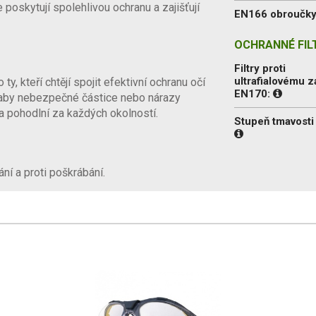
 poskytují spolehlivou ochranu a zajišťují
EN166 obroučk
OCHRANNÉ FILT
Filtry proti
ultrafialovému z
y, kteří chtějí spojit efektivní ochranu očí
EN170:
 aby nebezpečné částice nebo nárazy
a pohodlní za každých okolností.
Stupeň tmavosti f
ní a proti poškrábání.