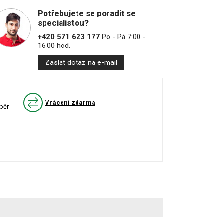
Potřebujete se poradit se
specialistou?
+420 571 623 177
Po - Pá 7:00 -
16:00 hod.
Zaslat dotaz na e-mail
k
Vrácení zdarma
běr