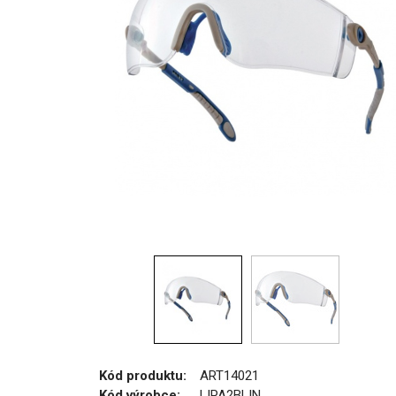
Kód produktu:
ART14021
Kód výrobce:
LIPA2BLIN