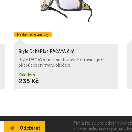
Nastavitelné tráničky
Brýle DeltaPlus PACAYA čiré
Brýle PACAYA mají nastavitelné stranice pro
přizpůsobení tvaru obličeje
Skladem
236 Kč
Přihlašte se pro odběr novine
Odebírat
a naše nejlepší slevy a nabídk