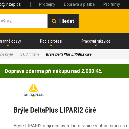
fo@inzep.cz
Prodejny
Doprava a platba
Pro firmy
Hledat
hranné oděvy
Podle profesí
Pracovní rukavice
né brýle
S UV filtrem
Brýle DeltaPlus LIPARI2 čiré
Doprava zdarma při nákupu nad 2.000 Kč.
Brýle DeltaPlus LIPARI2 čiré
Brýle LIPARI2 mají nastavitelné stranice v obou směrech