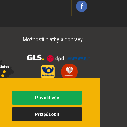
Možnosti platby a dopravy
ičína
íčí
Povolit vše
Přizpůsobit