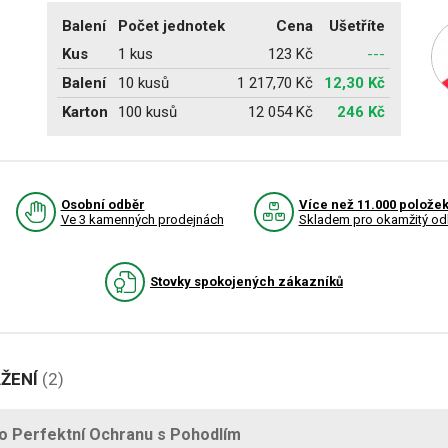
Balení
Počet jednotek
Cena
Ušetříte
Kus
1 kus
123 Kč
---
Balení
10 kusů
1 217,70 Kč
12,30 Kč
Karton
100 kusů
12 054 Kč
246 Kč
Osobní odběr
Více než 11.000 polože
Ve 3 kamenných prodejnách
Skladem pro okamžitý od
Stovky spokojených zákazníků
AŽENÍ
(2)
o Perfektní Ochranu s Pohodlím