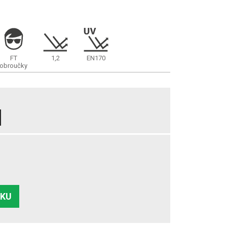
FT
1,2
EN170
obroučky
ÍKU