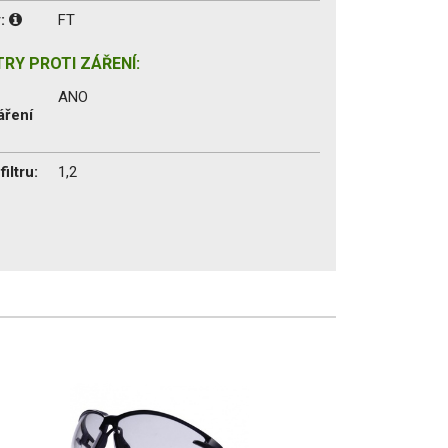
y:
FT
RY PROTI ZÁŘENÍ:
ANO
áření
iltru:
1,2