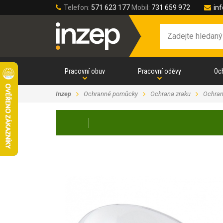
Telefon:
571 623 177
Mobil:
731 659 972
in
Pracovní obuv
Pracovní oděvy
Oc
Inzep
Ochranné pomůcky
Ochrana zraku
Ochran