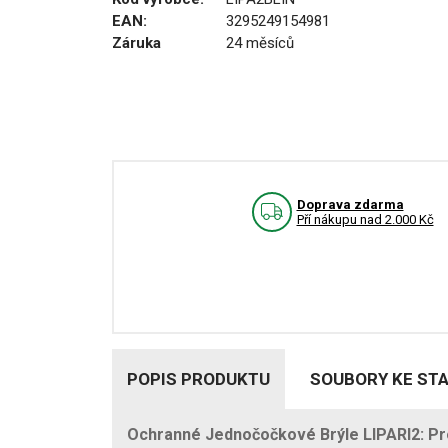
EAN:
3295249154981
Záruka
24 měsíců
Doprava zdarma
Pří nákupu nad 2.000 Kč
POPIS PRODUKTU
SOUBORY KE ST
Ochranné Jednočočkové Brýle LIPARI2: Pr