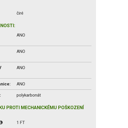
čiré
NOSTI:
ANO
ANO
V
ANO
anice:
ANO
:
polykarbonát
KU PROTI MECHANICKÉMU POŠKOZENÍ
1 FT