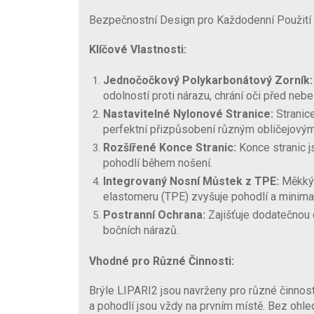
Bezpečnostní Design pro Každodenní Použití
Klíčové Vlastnosti:
Jednočočkový Polykarbonátový Zorník:
odolností proti nárazu, chrání oči před ne
Nastavitelné Nylonové Stranice:
Stranice
perfektní přizpůsobení různým obličejovým
Rozšířené Konce Stranic:
Konce stranic j
pohodlí během nošení.
Integrovaný Nosní Můstek z TPE:
Měkký 
elastomeru (TPE) zvyšuje pohodlí a minimal
Postranní Ochrana:
Zajišťuje dodatečnou 
bočních nárazů.
Vhodné pro Různé Činnosti:
Brýle LIPARI2 jsou navrženy pro různé činnost
a pohodlí jsou vždy na prvním místě. Bez ohled