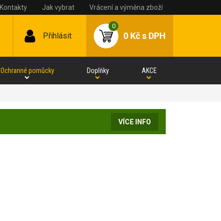
Kontakty
Jak vybrat
Vrácení a výměna zboží
0
0 Kč
s DPH
Přihlásit
Ochranné pomůcky
Doplňky
AKCE
VÍCE INFO