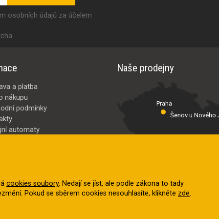
ím osobních údajů za účelem
tcha
mace
Naše prodejny
ava a platba
o nákupu
Praha
odní podmínky
Šenov u Nového J
akty
jní automaty
Valašské Meziř
bci
ybrat
vá
cookies soubory
. Nedají se jíst, ale podle zákona to tady
nezmění. Pokud se sběrem cookies nesouhlasíte, klikněte
zde
.