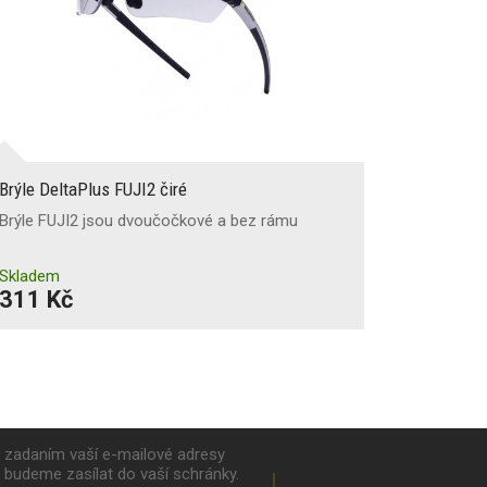
Brýle DeltaPlus FUJI2 čiré
Brýle FUJI2 jsou dvoučočkové a bez rámu
Skladem
311 Kč
k zadaním vaší e-mailové adresy
y budeme zasílat do vaší schránky.