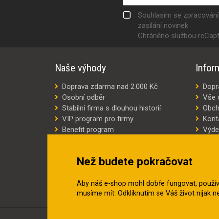
Souhlasím se zpracován
zasílání novinek
Chráněno službou reCap
Naše výhody
Infor
Doprava zdarma nad 2.000 Kč
Dopr
Osobní odběr
Vše 
Stabilní firma s dlouhou historií
Obch
VIP program pro firmy
Kont
Benefit program
Výde
Šití oděvů na míru
Výro
Náhradní plnění
Jak v
Než budete pokračovat
Šetříme náklady
Aby náš e-shop mohl dobře fungovat, použí
musíme mít. Odkliknutím se Váš život nijak 