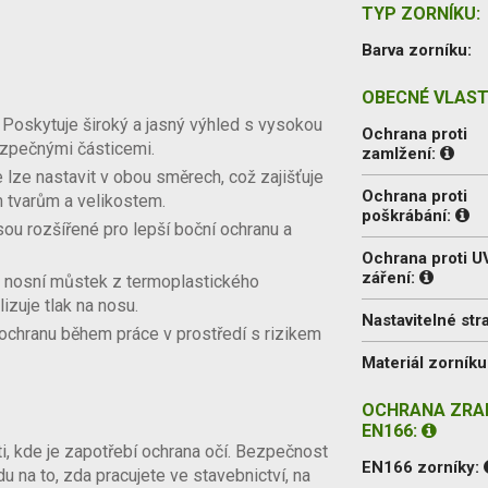
TYP ZORNÍKU:
Barva zorníku:
OBECNÉ VLAST
Poskytuje široký a jasný výhled s vysokou
Ochrana proti
bezpečnými částicemi.
zamlžení:
 lze nastavit v obou směrech, což zajišťuje
Ochrana proti
 tvarům a velikostem.
poškrábání:
sou rozšířené pro lepší boční ochranu a
Ochrana proti U
záření:
nosní můstek z termoplastického
izuje tlak na nosu.
Nastavitelné str
ochranu během práce v prostředí s rizikem
Materiál zorníku
OCHRANA ZRA
EN166:
i, kde je zapotřebí ochrana očí. Bezpečnost
EN166 zorníky:
u na to, zda pracujete ve stavebnictví, na