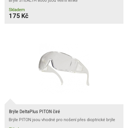
Brýle STEALTH 8000 jsou velmi lehké
Skladem
175 Kč
Brýle DeltaPlus PITON čiré
Brýle PITON jsou vhodné pro nošení přes dioptrické brýle