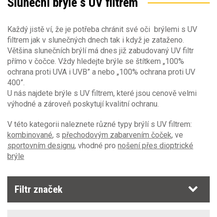
Sluneční brýle s UV filtrem
Ochrana zraku - Obecné vlastnosti
Barva zorníku
čiré
(26)
Každý jistě ví, že je potřeba chránit své oči brýlemi s UV
Ochrana zraku proti mechanickému poškození
Ochrana proti zamlžení
(40)
gradient
(1)
filtrem jak v slunečných dnech tak i když je zataženo.
hnědé
(1)
Většina slunečních brýlí má dnes již zabudovaný UV filtr
Ochranné filtry proti záření
kouřové
(24)
EN166 zorníky
přímo v čočce. Vždy hledejte brýle se štítkem „100%
Ochrana proti poškrábání
(61)
modré
(1)
ochrana proti UVA i UVB” a nebo „100% ochrana proti UV
(2)
oranžové
(1)
400”.
Filtry proti ultrafialovému záření EN170
(38)
Ochrana proti UV záření
(58)
1 F
(5)
polarizační
(4)
U nás najdete brýle s UV filtrem, které jsou cenově velmi
1 FK
(1)
výhodné a zároveň poskytují kvalitní ochranu.
1 FT
(27)
Filtry proti infračervenému záření EN171
(1)
Nastavitelné stranice
(19)
1F
(7)
V této kategorii naleznete různé typy brýlí s UV filtrem:
1FK
(1)
kombinované
, s
přechodovým zabarvením čoček
, ve
Protisluneční filtry pro profesionální použití
Materiál zorníku
1FT
(7)
sportovním designu
, vhodné pro
nošení přes dioptrické
EN172
(29)
brýle
polykarbonát
(64)
Filtry pro svařování a podobné technologie
EN169
EN166 obroučky
Filtr značek
Automatické svářečské filtry EN379
(1)
1FT
(1)