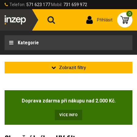
Telefon:
571 623 177
Mobil:
731 659 972
0
Přihlásit
Kategorie
Zakladní
Novinka
Doprava zdarma při nákupu nad 2.000 Kč.
Doprodej
(2)
VÍCE INFO
Typ zorníku