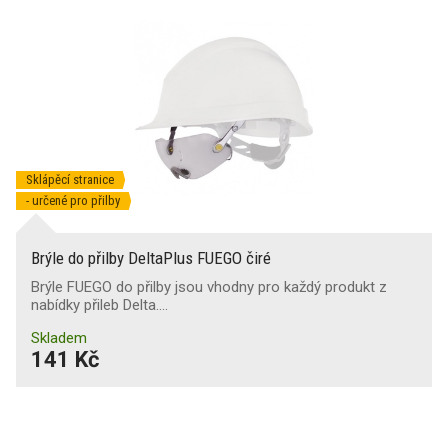
Sklápěcí stranice
- určené pro přilby
Brýle do přilby DeltaPlus FUEGO čiré
Brýle FUEGO do přilby jsou vhodny pro každý produkt z
nabídky přileb Delta.…
Skladem
141 Kč