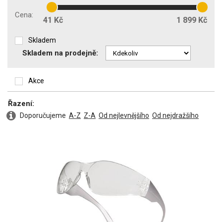
Typ filtru
F
(17)
Cena:
FT
41 Kč
1 899 Kč
(32)
2
(1)
T
(1)
2C
(1)
Skladem
W 166 FT
(1)
5
(1)
W FT
(1)
Skladem na prodejně:
Stupeň tmavosti filtru
Akce
0
(9)
Řazení:
1,2
(16)
1,4
(2)
Doporučujeme
A-Z
Z-A
Od nejlevnějšího
Od nejdražšího
1,7
(2)
2-1,2
(3)
2,5
(2)
2C-1,2
(1)