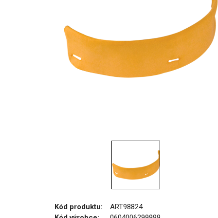
Kód produktu:
ART98824
Kód výrobce:
0604006299999