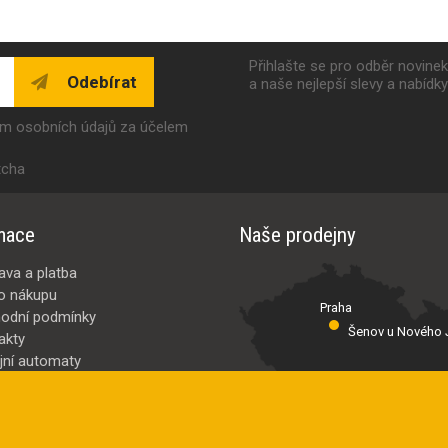
Přihlašte se pro odběr novine
Odebírat
a naše nejlepší slevy a nabídk
ím osobních údajů za účelem
tcha
mace
Naše prodejny
ava a platba
o nákupu
Praha
odní podmínky
Šenov u Nového J
akty
jní automaty
Valašské Meziř
bci
ybrat