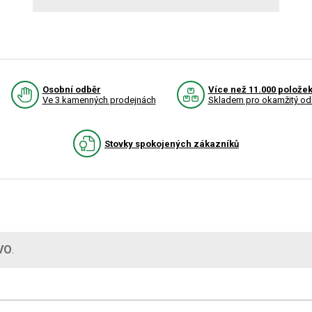
Osobní odběr
Více než 11.000 polože
Ve 3 kamenných prodejnách
Skladem pro okamžitý od
Stovky spokojených zákazníků
VO
.