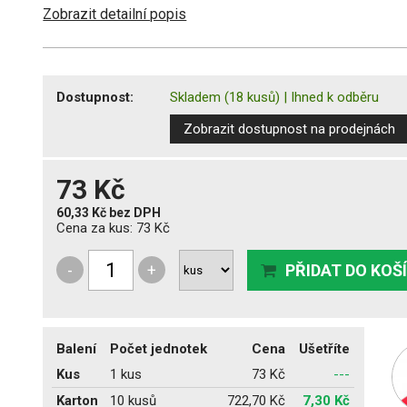
Zobrazit detailní popis
Dostupnost:
Skladem
(18 kusů)
|
Ihned k odběru
Zobrazit dostupnost na prodejnách
73 Kč
60,33 Kč
bez DPH
Cena za kus:
73 Kč
-
+
PŘIDAT DO KOŠ
Balení
Počet jednotek
Cena
Ušetříte
Kus
1 kus
73 Kč
---
Karton
10 kusů
722,70 Kč
7,30 Kč