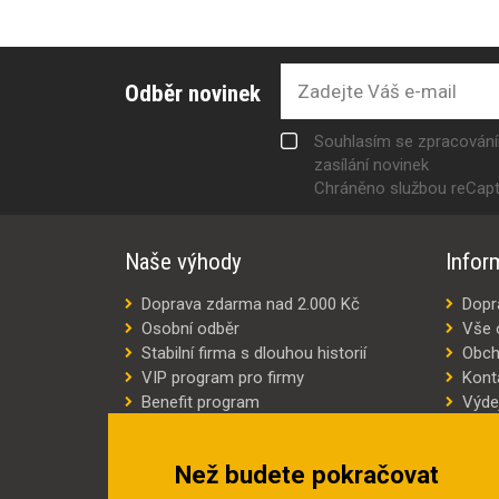
Odběr novinek
Souhlasím se zpracován
zasílání novinek
Chráněno službou reCap
Naše výhody
Infor
Doprava zdarma nad 2.000 Kč
Dopr
Osobní odběr
Vše 
Stabilní firma s dlouhou historií
Obch
VIP program pro firmy
Kont
Benefit program
Výde
Šití oděvů na míru
Výro
Náhradní plnění
Jak v
Než budete pokračovat
Šetříme náklady