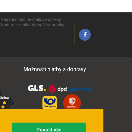
k zadaním vaší e-mailové adresy
y budeme zasílat do vaší schránky.
Možnosti platby a dopravy
ičína
íčí
Povolit vše