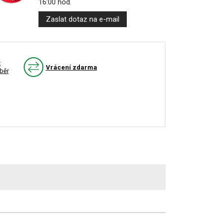
16:00 hod.
Zaslat dotaz na e-mail
k
Vrácení zdarma
běr