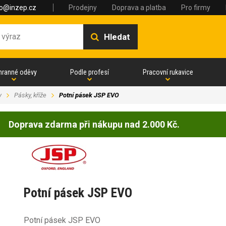
fo@inzep.cz
Prodejny
Doprava a platba
Pro firmy
Hledat
hranné oděvy
Podle profesí
Pracovní rukavice
y
Pásky, kříže
Potní pásek JSP EVO
Doprava zdarma při nákupu nad 2.000 Kč.
Potní pásek JSP EVO
Potní pásek JSP EVO