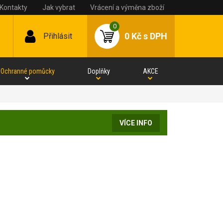
Kontakty
Jak vybrat
Vrácení a výměna zboží
0
0 Kč
s DPH
Přihlásit
Ochranné pomůcky
Doplňky
AKCE
VÍCE INFO