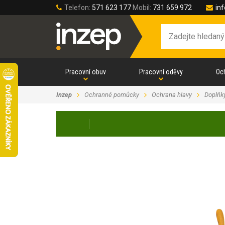
Telefon:
571 623 177
Mobil:
731 659 972
in
Pracovní obuv
Pracovní oděvy
Oc
Inzep
Ochranné pomůcky
Ochrana hlavy
Doplňk