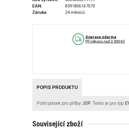
EAN:
8591806167070
Záruka
24 měsíců
Doprava zdarma
Pří nákupu nad 2.000 Kč
POPIS PRODUKTU
Potní pásek pro přílby
JSP
. Tento je pro typ
E
Související zboží