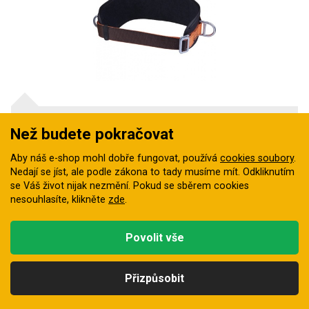
Polohovací pás DeltaPlus EX120
Než budete pokračovat
Opasek na udržení pracovní polohy
Aby náš e-shop mohl dobře fungovat, používá
cookies soubory
.
Skladem
Nedají se jíst, ale podle zákona to tady musíme mít. Odkliknutím
638 Kč
se Váš život nijak nezmění. Pokud se sběrem cookies
nesouhlasíte, klikněte
zde
.
Povolit vše
Přizpůsobit
Kategorie
Hledat
Nahoru
Profil
Košík