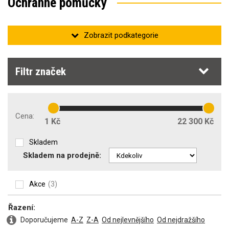
Ochranné pomůcky
Ochrana zraku
Filtr značek
Chrániče sluchu
Cena:
1 Kč
22 300 Kč
Skladem
Skladem na prodejně:
Ochrana dýchacích cest
Akce
(3)
Řazení:
Ochrana hlavy
Doporučujeme
A-Z
Z-A
Od nejlevnějšího
Od nejdražšího