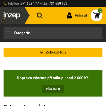
Telefon:
571 623 177
Mobil:
731 659 972
0
Přihlásit
Kategorie
Zakladní
Novinka
Doprava zdarma při nákupu nad 2.000 Kč.
Doprodej
(4)
VÍCE INFO