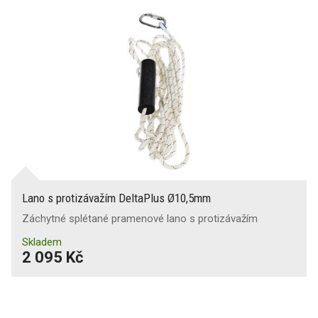
Lano s protizávažím DeltaPlus Ø10,5mm
Záchytné splétané pramenové lano s protizávažím
Skladem
2 095 Kč