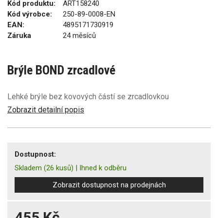
Kód produktu:
ART158240
Kód výrobce:
250-89-0008-EN
EAN:
4895171730919
Záruka
24 měsíců
Brýle BOND zrcadlové
Lehké brýle bez kovových částí se zrcadlovkou
Zobrazit detailní popis
Dostupnost:
Skladem
(26 kusů)
|
Ihned k odběru
Zobrazit dostupnost na prodejnách
455 Kč