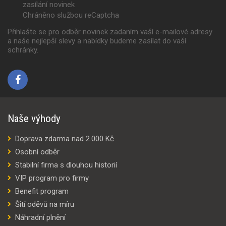
zasílání novinek
Chráněno službou reCaptcha
Přihlašte se pro odběr novinek zadaním vaší e-mailové adresy
a naše nejlepší slevy a nabídky budeme zasílat do vaší
schránky.
Naše výhody
Doprava zdarma nad 2.000 Kč
Osobní odběr
Stabilní firma s dlouhou historií
VIP program pro firmy
Benefit program
Šití oděvů na míru
Náhradní plnění