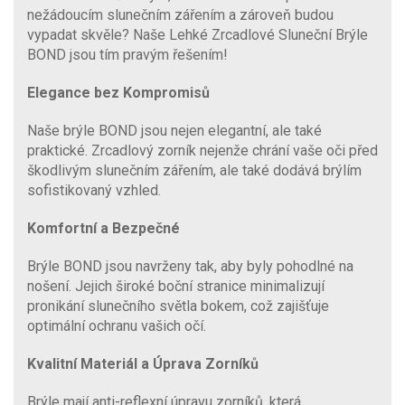
nežádoucím slunečním zářením a zároveň budou
vypadat skvěle? Naše Lehké Zrcadlové Sluneční Brýle
BOND jsou tím pravým řešením!
Elegance bez Kompromisů
Naše brýle BOND jsou nejen elegantní, ale také
praktické. Zrcadlový zorník nejenže chrání vaše oči před
škodlivým slunečním zářením, ale také dodává brýlím
sofistikovaný vzhled.
Komfortní a Bezpečné
Brýle BOND jsou navrženy tak, aby byly pohodlné na
nošení. Jejich široké boční stranice minimalizují
pronikání slunečního světla bokem, což zajišťuje
optimální ochranu vašich očí.
Kvalitní Materiál a Úprava Zorníků
Brýle mají anti-reflexní úpravu zorníků, která