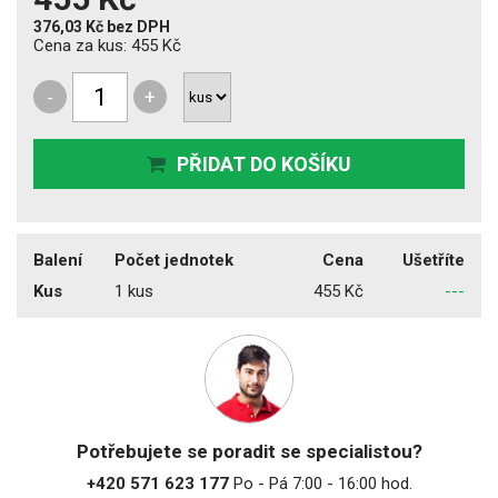
376,03 Kč
bez DPH
Cena za kus:
455 Kč
-
+
PŘIDAT DO KOŠÍKU
Balení
Počet jednotek
Cena
Ušetříte
Kus
1 kus
455 Kč
---
Potřebujete se poradit se specialistou?
+420 571 623 177
Po - Pá 7:00 - 16:00 hod.