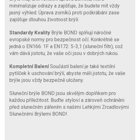
minimalizuje odrazy a zajišťuje, že budete mít vždy
jasný výhled. Úprava zorníků proti poškrábání zase
zajišťuje dlouhou životnost brýlí.
Standardy Kvality
Brýle BOND splňují náročné
evropské normy pro bezpečnost očí. Konkrétně se
jedná o EN166: 1F a EN172: 5-3,1 (sluneční filtr), což
vám dává jistotu, že vaše oči jsou v dobrých rukou.
Kompletní Balení
Součástí balení je také textilní
pytlíček k uschování brýlí, abyste měli jistotu, že vaše
brýle jsou vždy bezpečně uloženy.
Sluneční brýle BOND jsou skvělým doplňkem pro
každou příležitost. Buďte styloví a zároveň ochráněni
před slunečním zářením s našimi Lehkými Zrcadlovými
Slunečními Brýlemi BOND!.