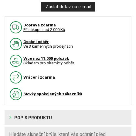
Zaslat dotaz na e-mail
Doprava zdarma
Pří nákupu nad 2.000 Kč
Osobní odběr
Ve 3 kamenných prodejnách
Více než 11.000 položek
Skladem pro okamžitý odběr
Vrácení zdarma
Stovky spokojených zákazníků
POPIS PRODUKTU
Hledáte sluneční brýle, které vás ochrání před