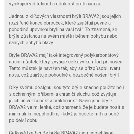
vynikající viditelnost a odolnost proti nárazu.
Jednou z klíčových vlastností brýlí BRAVA2 jsou jejich
rozšířené konce obrouček, které zajišťují pevné a
pohodlné upevnění brýlí na vaši tvář. To znamená, že
brýle zůstanou na svém místě i během pohybu nebo
náhlých pohybů hlavy.
Brýle BRAVA2 mají také integrovaný polykarbonátový
nosní můstek, který zvyšuje celkový komfort při nošení.
Tento můstek je navržen tak, aby se přizpůsobil tvaru
nosu, což zajišťuje pohodlné a bezpečné nošení brýlí.
Díky svému designu jsou tyto brýle snadno použitelné i
s ochrannými přilbami a chrániči sluchu, což zvyšuje
jejich univerzálnost a praktičnost. Navíc jsou brýle
BRAVA2 velmi lehké, což znamená, že je budete nosit s
minimálním nepohodlím, i když je budete mít na sobě
po delší dobu.
Celkově lze říci, že brýle BRAVA2 jsou spolehlivou