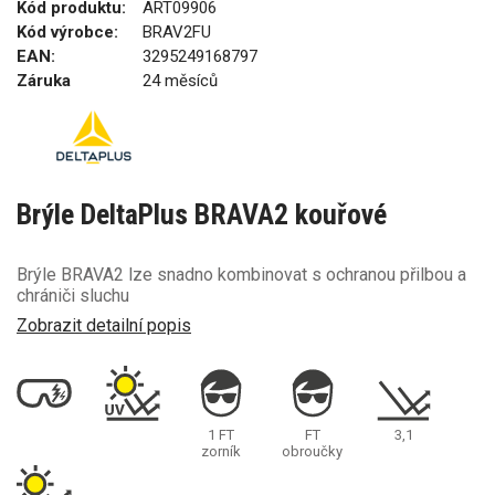
Kód produktu:
ART09906
Kód výrobce:
BRAV2FU
EAN:
3295249168797
Záruka
24 měsíců
Brýle DeltaPlus BRAVA2 kouřové
Brýle BRAVA2 lze snadno kombinovat s ochranou přilbou a
chrániči sluchu
Zobrazit detailní popis
1 FT
FT
3,1
zorník
obroučky