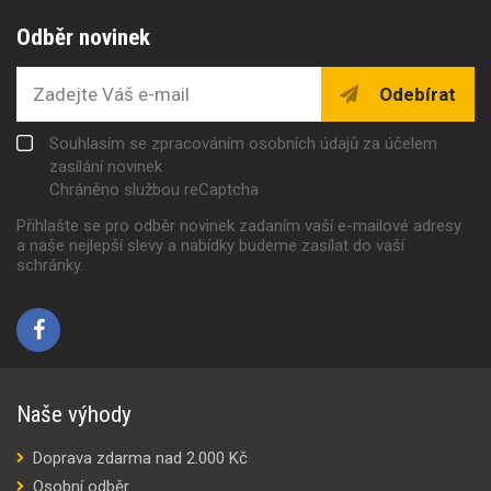
Odběr novinek
Odebírat
Souhlasím se zpracováním osobních údajů za účelem
zasílání novinek
Chráněno službou reCaptcha
Přihlašte se pro odběr novinek zadaním vaší e-mailové adresy
a naše nejlepší slevy a nabídky budeme zasílat do vaší
schránky.
Naše výhody
Doprava zdarma nad 2.000 Kč
Osobní odběr