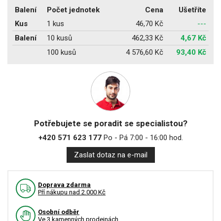
Balení
Počet jednotek
Cena
Ušetříte
Kus
1 kus
46,70 Kč
---
Balení
10 kusů
462,33 Kč
4,67 Kč
100 kusů
4 576,60 Kč
93,40 Kč
Potřebujete se poradit se specialistou?
+420 571 623 177
Po - Pá 7:00 - 16:00 hod.
Zaslat dotaz na e-mail
Doprava zdarma
Pří nákupu nad 2.000 Kč
Osobní odběr
Ve 3 kamenných prodejnách