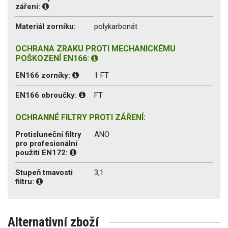
záření:
Materiál zorníku:
polykarbonát
OCHRANA ZRAKU PROTI MECHANICKÉMU
POŠKOZENÍ EN166:
EN166 zorníky:
1 FT
EN166 obroučky:
FT
OCHRANNÉ FILTRY PROTI ZÁŘENÍ:
Protisluneční filtry
ANO
pro profesionální
použití EN172:
Stupeň tmavosti
3,1
filtru:
Alternativní zboží