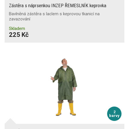
Zástěra s náprsenkou INZEP ŘEMESLNÍK keprovka
Bavlněná zástěra s laclem s keprovou tkanicí na
zavazování
Skladem
225 Kč
2
barvy