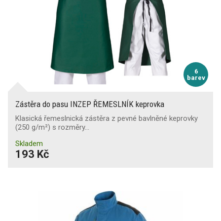
6
barev
Zástěra do pasu INZEP ŘEMESLNÍK keprovka
Klasická řemeslnická zástěra z pevné bavlněné keprovky
(250 g/m²) s rozměry…
Skladem
193 Kč