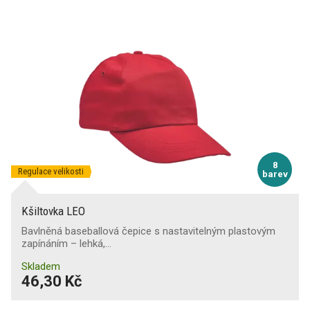
8
Regulace velikosti
barev
Kšiltovka LEO
Bavlněná baseballová čepice s nastavitelným plastovým
zapínáním – lehká,…
Skladem
46,30 Kč