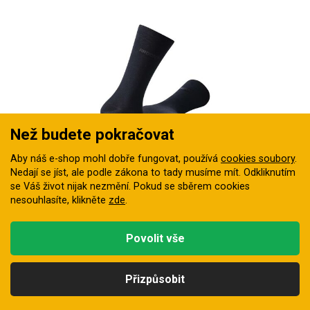
Než budete pokračovat
Aby náš e-shop mohl dobře fungovat, používá
cookies soubory
.
Nedají se jíst, ale podle zákona to tady musíme mít. Odkliknutím
se Váš život nijak nezmění. Pokud se sběrem cookies
Ponožky Ardon WELLNESS bambusové
nesouhlasíte, klikněte
zde
.
Stylové a pohodlné pánské ponožky jsou vyrobené z
jemného bambusového vlákna s…
Povolit vše
Skladem
87 Kč
Přizpůsobit
Kategorie
Hledat
Nahoru
Profil
Košík