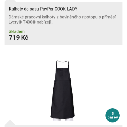
Kalhoty do pasu PayPer COOK LADY
Dámské pracovní kalhoty z bavlněného ripstopu s příměsí
Lycry® T400® nabízejí…
Skladem
719 Kč
5
barev