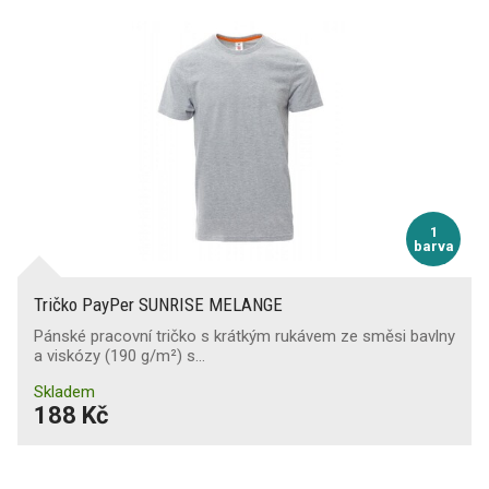
X
(25)
X
(3)
Zástěry
Oboustranné provedení
Pláštěnky
1
Bundy
barva
Tričko PayPer SUNRISE MELANGE
Pánské pracovní tričko s krátkým rukávem ze směsi bavlny
Čepice, kukly, síťky, šály
a viskózy (190 g/m²) s…
Skladem
188 Kč
Funkční spodní prádlo