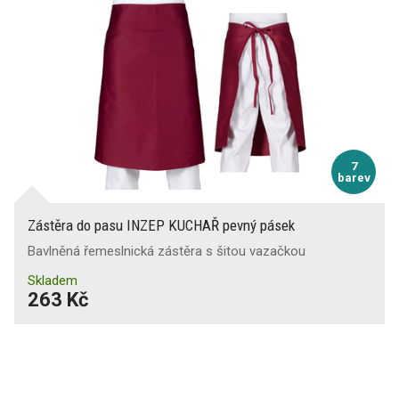
7
barev
Zástěra do pasu INZEP KUCHAŘ pevný pásek
Bavlněná řemeslnická zástěra s šitou vazačkou
Skladem
263 Kč