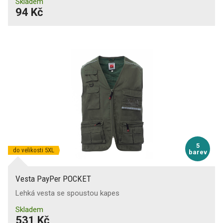
Skladem
94 Kč
5
do velikosti 5XL
barev
Vesta PayPer POCKET
Lehká vesta se spoustou kapes
Skladem
531 Kč