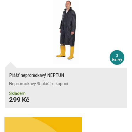
3
barvy
Plášť nepromokavý NEPTUN
Nepromokavý ¾ plášť s kapucí
Skladem
299 Kč