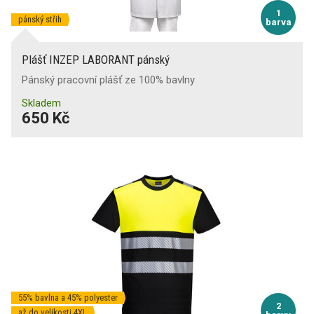
1
pánský střih
barva
Plášť INZEP LABORANT pánský
Pánský pracovní plášť ze 100% bavlny
Skladem
650 Kč
55% bavlna a 45% polyester
2
až do velikosti 4XL