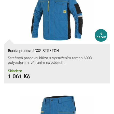
9
barev
Bunda pracovní CXS STRETCH
Strečová pracovní blůza s vyztužením ramen 600D
polyesterem, větráním na zádech…
Skladem
1 061 Kč