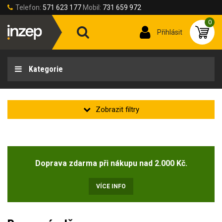
Telefon:
571 623 177
Mobil:
731 659 972
0
Přihlásit
Kategorie
Zakladní
Novinka
(2)
Doprava zdarma při nákupu nad 2.000 Kč.
Doprodej
(47)
VÍCE INFO
Stav produktu