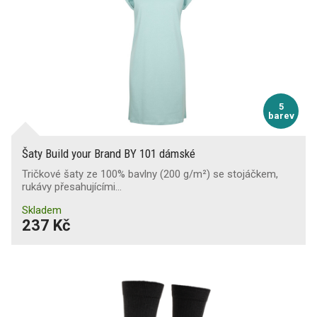
5
barev
Šaty Build your Brand BY 101 dámské
Tričkové šaty ze 100% bavlny (200 g/m²) se stojáčkem,
rukávy přesahujícími…
Skladem
237 Kč