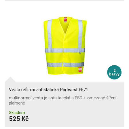
2
barvy
Vesta reflexní antistatická Portwest FR71
multinormní vesta je antistatická a ESD + omezené šíření
plamene
Skladem
525 Kč