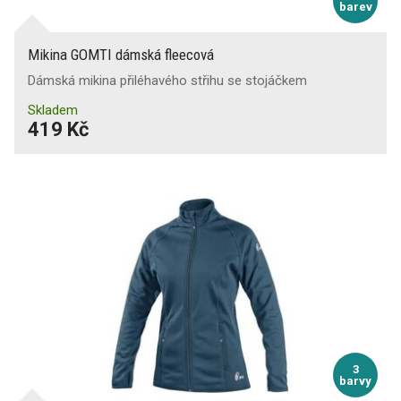
barev
Mikina GOMTI dámská fleecová
Dámská mikina přiléhavého střihu se stojáčkem
Skladem
419 Kč
3
barvy