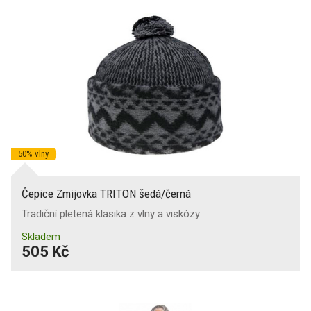
X
(25)
X
(3)
Zástěry
Oboustranné provedení
Pláštěnky
Bundy
50% vlny
Čepice Zmijovka TRITON šedá/černá
Tradiční pletená klasika z vlny a viskózy
Čepice, kukly, síťky, šály
Skladem
505 Kč
Funkční spodní prádlo