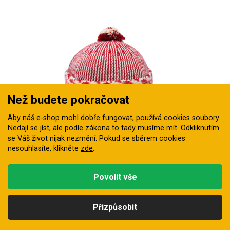
Než budete pokračovat
DĚTSKÁ
Aby náš e-shop mohl dobře fungovat, používá
cookies soubory
.
pro obvod hlavy: 54 cm
Nedají se jíst, ale podle zákona to tady musíme mít. Odkliknutím
se Váš život nijak nezmění. Pokud se sběrem cookies
nesouhlasíte, klikněte
zde
.
Čepice dětská Zmijovka TRITON červená/smetanová
Tradiční klasika pletená z vlny a viskózy pro děti
Povolit vše
Skladem
405 Kč
Přizpůsobit
Kategorie
Hledat
Nahoru
Profil
Košík