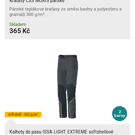
Kraťasy CXS MORIS pánské
Pánské teplákové kraťasy ze směsi bavlny a polyesteru s
gramáží 300 g/m²…
Skladem
365 Kč
2
softshell - 260 g/m²
barvy
Kalhoty do pasu ISSA LIGHT EXTREME softshellové