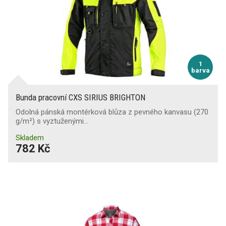
1
barva
Bunda pracovní CXS SIRIUS BRIGHTON
Odolná pánská montérková blůza z pevného kanvasu (270
g/m²) s vyztuženými…
Skladem
782 Kč