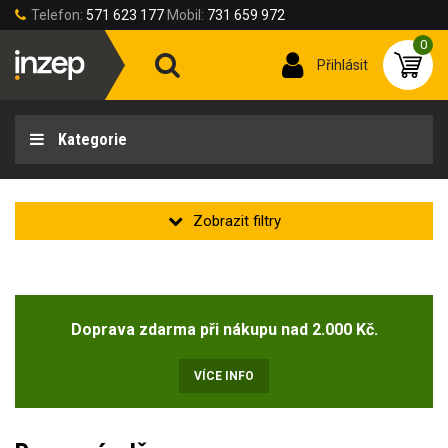
Telefon:
571 623 177
Mobil:
731 659 972
0
Přihlásit
Kategorie
Zakladní
Novinka
(2)
Doprava zdarma při nákupu nad 2.000 Kč.
Doprodej
(49)
VÍCE INFO
Stav produktu