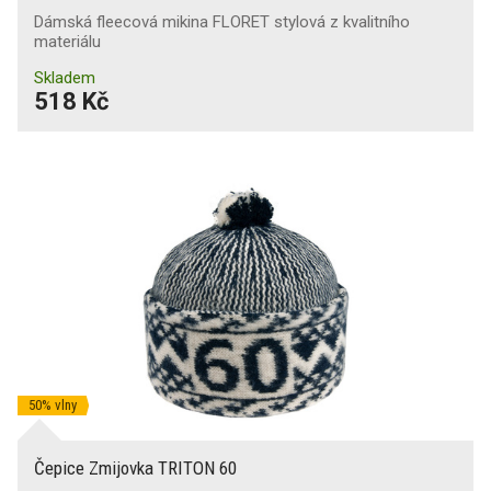
Dámská fleecová mikina FLORET stylová z kvalitního
materiálu
Skladem
518 Kč
50% vlny
Čepice Zmijovka TRITON 60