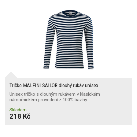
X
(25)
X
(3)
Zástěry
Oboustranné provedení
Pláštěnky
Bundy
Tričko MALFINI SAILOR dlouhý rukáv unisex
Unisex tričko s dlouhým rukávem v klasickém
Čepice, kukly, síťky, šály
námořnickém provedení z 100% bavlny…
Skladem
218 Kč
Funkční spodní prádlo