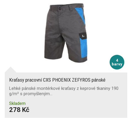
4
barvy
Kraťasy pracovní CXS PHOENIX ZEFYROS pánské
Lehké pánské montérkové kraťasy z keprové tkaniny 190
g/m² s promyšleným…
Skladem
278 Kč