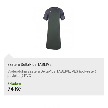
Spodní prádlo
Ponožky
Opasky
Zástěra DeltaPlus TABLIVE
Voděodolná zástěra DeltaPlus TABLIVE, PES (polyester)
povlékaný PVC …
Skladem
74 Kč