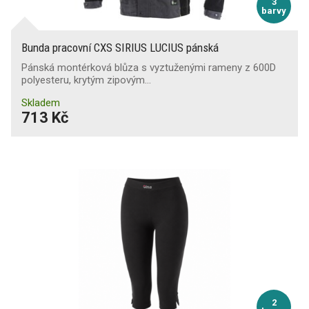
3
barvy
Bunda pracovní CXS SIRIUS LUCIUS pánská
Pánská montérková blůza s vyztuženými rameny z 600D
polyesteru, krytým zipovým…
Skladem
713 Kč
2