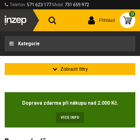
Telefon:
571 623 177
Mobil:
731 659 972
0
Přihlásit
Kategorie
Zakladní
Novinka
(2)
Doprava zdarma při nákupu nad 2.000 Kč.
Doprodej
(47)
VÍCE INFO
Stav produktu