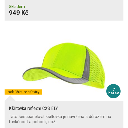
Skladem
949 Kč
7
zadní část ze síťoviny
barev
Kšiltovka reflexní CXS ELY
Tato šestipanelová kšiltovka je navržena s důrazem na
funkčnost a pohodlí, což…