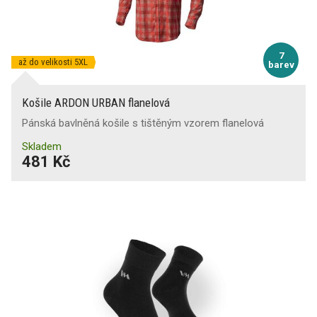
7
až do velikosti 5XL
barev
Košile ARDON URBAN flanelová
Pánská bavlněná košile s tištěným vzorem flanelová
Skladem
481 Kč