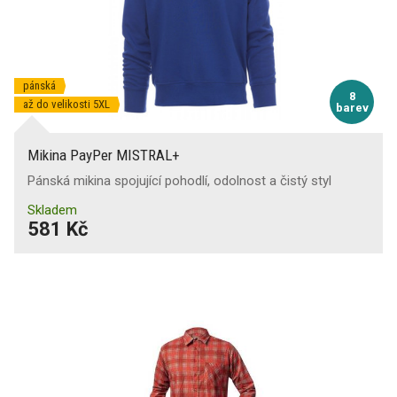
pánská
8
až do velikosti 5XL
barev
Mikina PayPer MISTRAL+
Pánská mikina spojující pohodlí, odolnost a čistý styl
Skladem
581 Kč