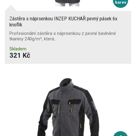
barev
Zástěra s náprsenkou INZEP KUCHAŘ pevný pásek 6x
knoflík
Profesionální zástěra s náprsenkou z pevné bavlněné
tkaniny 240g/m², která…
Skladem
321 Kč