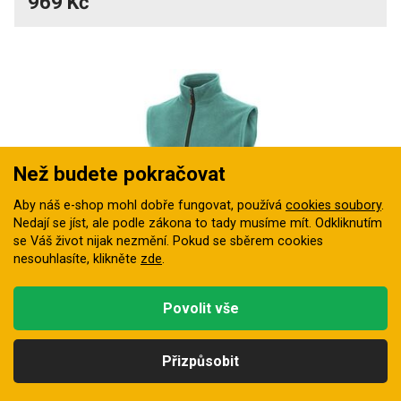
969 Kč
Než budete pokračovat
Aby náš e-shop mohl dobře fungovat, používá
cookies soubory
.
Nedají se jíst, ale podle zákona to tady musíme mít. Odkliknutím
se Váš život nijak nezmění. Pokud se sběrem cookies
4
do velkosti 7XL
barvy
nesouhlasíte, klikněte
zde
.
Vesta BENNON FLEECE
Povolit vše
Tato univerzální fleecová vesta je ideálním společníkem
pro chladné dny po celý…
Přizpůsobit
Skladem
Kategorie
332 Kč
Hledat
Nahoru
Profil
Košík