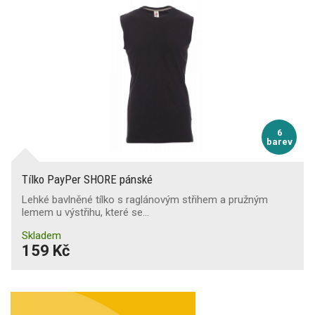
6
barev
Tílko PayPer SHORE pánské
Lehké bavlněné tílko s raglánovým střihem a pružným
lemem u výstřihu, které se…
Skladem
159 Kč