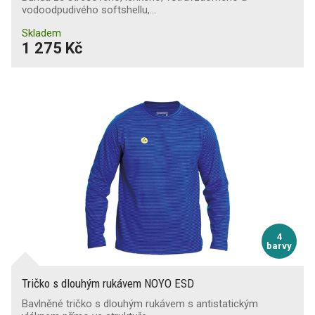
vodoodpudivého softshellu,…
Skladem
1 275 Kč
4
barvy
Tričko s dlouhým rukávem NOYO ESD
Bavlněné tričko s dlouhým rukávem s antistatickým