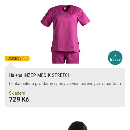
5
UNISEX střih
barev
Halena INZEP MEDIK STRETCH
Lehká halena pro dámy i pány ve více barevných variantách
Skladem
729 Kč