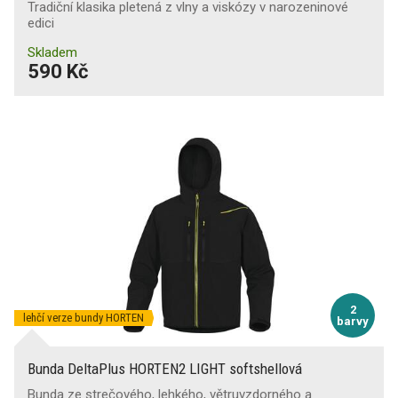
Tradiční klasika pletená z vlny a viskózy v narozeninové
edici
Skladem
590 Kč
2
lehčí verze bundy HORTEN
barvy
Bunda DeltaPlus HORTEN2 LIGHT softshellová
Bunda ze strečového, lehkého, větruvzdorného a