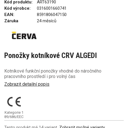
Kód produktu:
ART63190
Kód výrobce:
0316001660741
EAN:
8591806047150
Záruka
24 měsíců
Ponožky kotníkové CRV ALGEDI
Kotníkové funkční ponožky vhodné do náročného
pracovního prostředí i pro volný čas
Zobrazit detailní popis
Kategorie 1
89/686/EEC
Tento produkt má 14 variant.
Zobrazit možné varianty