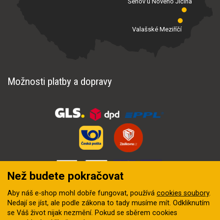
Šenov u Nového Jičína
Valašské Meziříčí
Možnosti platby a dopravy
Než budete pokračovat
Aby náš e-shop mohl dobře fungovat, používá
cookies soubory
.
Nedají se jíst, ale podle zákona to tady musíme mít. Odkliknutím
se Váš život nijak nezmění. Pokud se sběrem cookies