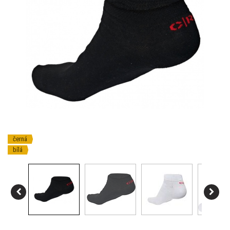
černá
bílá