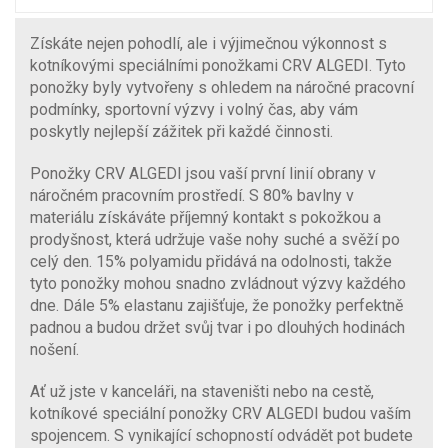
Získáte nejen pohodlí, ale i výjimečnou výkonnost s
kotníkovými speciálními ponožkami CRV ALGEDI. Tyto
ponožky byly vytvořeny s ohledem na náročné pracovní
podmínky, sportovní výzvy i volný čas, aby vám
poskytly nejlepší zážitek při každé činnosti.
Ponožky CRV ALGEDI jsou vaší první linií obrany v
náročném pracovním prostředí. S 80% bavlny v
materiálu získáváte příjemný kontakt s pokožkou a
prodyšnost, která udržuje vaše nohy suché a svěží po
celý den. 15% polyamidu přidává na odolnosti, takže
tyto ponožky mohou snadno zvládnout výzvy každého
dne. Dále 5% elastanu zajišťuje, že ponožky perfektně
padnou a budou držet svůj tvar i po dlouhých hodinách
nošení.
Ať už jste v kanceláři, na staveništi nebo na cestě,
kotníkové speciální ponožky CRV ALGEDI budou vaším
spojencem. S vynikající schopností odvádět pot budete