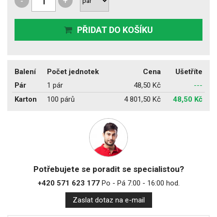
-
+
PŘIDAT DO KOŠÍKU
Balení
Počet jednotek
Cena
Ušetříte
Pár
1 pár
48,50 Kč
---
Karton
100 párů
4 801,50 Kč
48,50 Kč
Potřebujete se poradit se specialistou?
+420 571 623 177
Po - Pá 7:00 - 16:00 hod.
Zaslat dotaz na e-mail