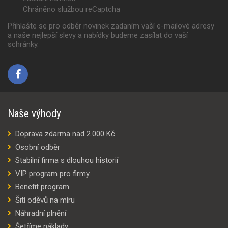
Chráněno službou reCaptcha
Přihlašte se pro odběr novinek zadaním vaší e-mailové adresy
a naše nejlepší slevy a nabídky budeme zasílat do vaší
schránky.
Naše výhody
Doprava zdarma nad 2.000 Kč
Osobní odběr
Stabilní firma s dlouhou historií
VIP program pro firmy
Benefit program
Šití oděvů na míru
Náhradní plnění
Šetříme náklady