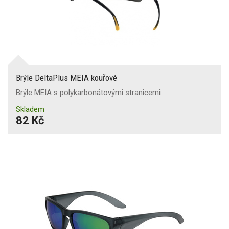
Brýle DeltaPlus MEIA kouřové
Brýle MEIA s polykarbonátovými stranicemi
Skladem
82 Kč