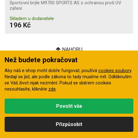
Sportovní brýle M9700 SPORTS AS s ochranou proti UV
záření
Skladem u dodavatele
196 Kč
NAHORU
Než budete pokračovat
Aby náš e-shop mohl dobře fungovat, používá
cookies soubory
.
Odběr novinek
Nedají se jíst, ale podle zákona to tady musíme mít. Odkliknutím
se Váš život nijak nezmění. Pokud se sběrem cookies
Odebírat
nesouhlasíte, klikněte
zde
.
Souhlasím se zpracováním osobních údajů za účelem
Povolit vše
zasílání novinek
Chráněno službou reCaptcha
Přizpůsobit
Přihlašte se pro odběr novinek zadaním vaší e-mailové adresy
a naše nejlepší slevy a nabídky budeme zasílat do vaší
Kategorie
Hledat
Nahoru
Profil
Košík
schránky.