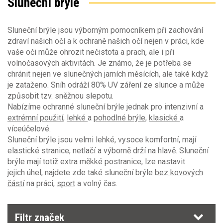
Sluneční brýle
Ochrana zraku - Obecné vlastnosti
Barva zorníku
čiré
(1)
Sluneční brýle jsou výborným pomocníkem při zachování
Ochrana zraku proti mechanickému poškození
Ochrana proti zamlžení
(10)
gradient
(1)
zdraví našich očí a k ochraně našich očí nejen v práci, kde
kouřové
(20)
vaše oči může ohrozit nečistota a prach, ale i při
Ochranné filtry proti záření
polarizační
(1)
EN166 zorníky
volnočasových aktivitách. Je známo, že je potřeba se
Ochrana proti poškrábání
(23)
zrcadlové
(3)
chránit nejen ve slunečných jarních měsících, ale také když
1 F
(4)
žluté
(1)
je zataženo. Sníh odráží 80% UV záření ze slunce a může
Filtry proti ultrafialovému záření EN170
(3)
Ochrana proti UV záření
(13)
1 FT
(6)
způsobit tzv. sněžnou slepotu.
1F
(4)
Nabízíme ochranné sluneční brýle jednak pro intenzivní a
1FK
(1)
Filtry proti infračervenému záření EN171
extrémní použití
,
lehké
a
pohodlné brýle
,
klasické
a
Nastavitelné stranice
(11)
1FT
(5)
víceúčelové.
1FTK
(1)
Sluneční brýle jsou velmi lehké, vysoce komfortní, mají
Protisluneční filtry pro profesionální použití
Materiál zorníku
5-2,5 W 1 FTKN
(1)
EN172
(21)
elastické stranice, netlačí a výborně drží na hlavě. Sluneční
brýle mají totiž extra měkké postranice, lze nastavit
polykarbonát
(24)
Filtry pro svařování a podobné technologie
jejich úhel, najdete zde také sluneční brýle
bez kovových
EN169
částí
na práci,
sport
a volný čas.
EN166 obroučky
Automatické svářečské filtry EN379
F
(12)
Filtr značek
FT
(9)