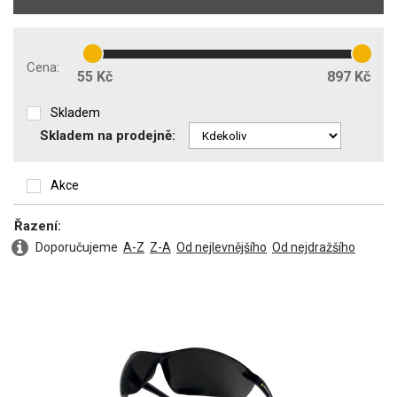
Typ filtru
T
(1)
W 166 FT
(1)
5
(1)
Cena:
55 Kč
897 Kč
Stupeň tmavosti filtru
Skladem
0
(6)
Skladem na prodejně:
1,4
(1)
1,7
(1)
Akce
2,5
(1)
3,1
(4)
5-2,5
Řazení:
(3)
5-3,1
(3)
Doporučujeme
A-Z
Z-A
Od nejlevnějšího
Od nejdražšího