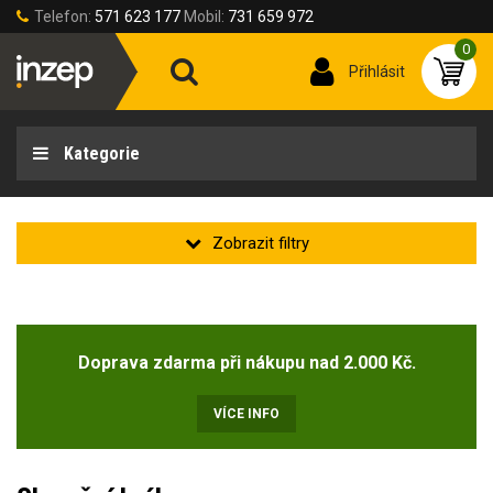
Telefon:
571 623 177
Mobil:
731 659 972
0
Přihlásit
Kategorie
Zakladní
Novinka
Doprava zdarma při nákupu nad 2.000 Kč.
Doprodej
(1)
VÍCE INFO
Typ zorníku