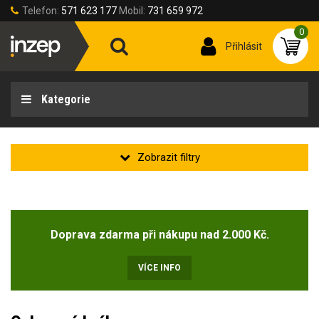
Telefon:
571 623 177
Mobil:
731 659 972
0
Přihlásit
Kategorie
Zakladní
Novinka
Doprava zdarma při nákupu nad 2.000 Kč.
Doprodej
(2)
VÍCE INFO
Typ zorníku