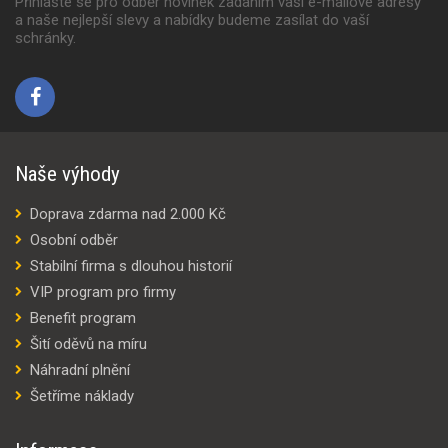
Přihlašte se pro odběr novinek zadaním vaší e-mailové adresy
a naše nejlepší slevy a nabídky budeme zasílat do vaší
schránky.
Naše výhody
Doprava zdarma nad 2.000 Kč
Osobní odběr
Stabilní firma s dlouhou historií
VIP program pro firmy
Benefit program
Šití oděvů na míru
Náhradní plnění
Šetříme náklady