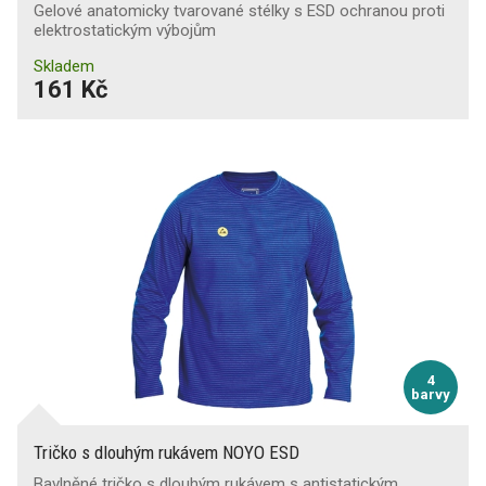
Gelové anatomicky tvarované stélky s ESD ochranou proti
elektrostatickým výbojům
Skladem
161 Kč
4
barvy
Tričko s dlouhým rukávem NOYO ESD
Bavlněné tričko s dlouhým rukávem s antistatickým