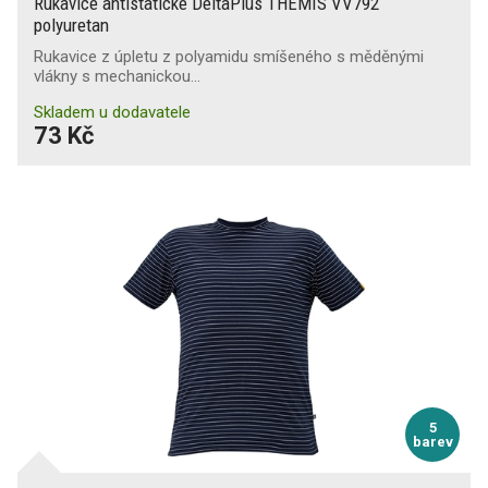
Rukavice antistatické DeltaPlus THEMIS VV792
polyuretan
Rukavice z úpletu z polyamidu smíšeného s měděnými
vlákny s mechanickou…
Skladem u dodavatele
73 Kč
5
barev