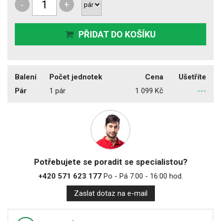
-
+
PŘIDAT DO KOŠÍKU
Balení
Počet jednotek
Cena
Ušetříte
Pár
1 pár
1 099 Kč
---
Potřebujete se poradit se specialistou?
+420 571 623 177
Po - Pá 7:00 - 16:00 hod.
Zaslat dotaz na e-mail