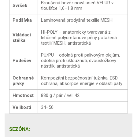
Broušená hovězinová useň VELUR v
Svršek
tloušťce 1,6–1,8 mm
Podšívka
Laminovaná prodyšná textilie MESH
HI-POLY – anatomicky tvarovaná z
Vkládací
lehčené polyuretanové pěny potažená
stélka
textilií MESH, antistatická
PU/PU – odolná proti palivovým olejům,
Podešev
odolná proti uklouznutí, dvousložkový
nástřik, antistatická
Ochranné
Kompozitní bezpečnostní tužinka, ESD
prvky
ochrana, absorpce energie v oblasti paty
Hmotnost
880 g / pár / vel. 42
Velikosti
34–50
SEZÓNA: