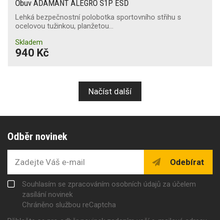
Obuv ADAMANT ALEGRO S1P ESD
Lehká bezpečnostní polobotka sportovního střihu s
ocelovou tužinkou, planžetou…
Skladem
940 Kč
Načíst další
Odběr novinek
Odebírat
Souhlasím se zpracováním osobních údajů za účelem
zasílání novinek
Chráněno službou reCaptcha