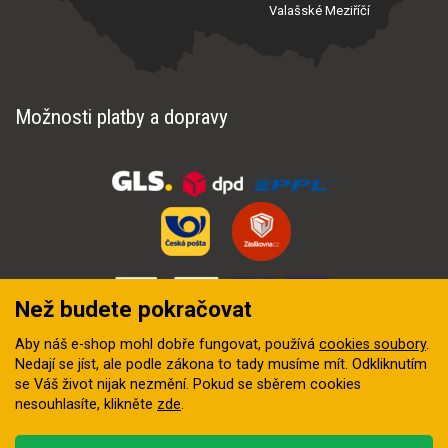
Valašské Meziříčí
Možnosti platby a dopravy
Než budete pokračovat
Aby náš e-shop mohl dobře fungovat, používá
cookies soubory
.
Nedají se jíst, ale podle zákona to tady musíme mít. Odkliknutím
se Váš život nijak nezmění. Pokud se sběrem cookies
nesouhlasíte, klikněte
zde
.
© 2018–2026 INZEP CENTRUM, s.r.o. Všechna práva vyhrazena