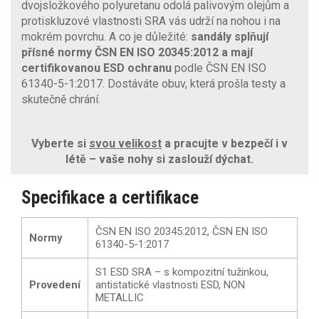
dvojsložkového polyuretanu odolá palivovým olejům a
protiskluzové vlastnosti SRA vás udrží na nohou i na
mokrém povrchu. A co je důležité:
sandály splňují
přísné normy ČSN EN ISO 20345:2012 a mají
certifikovanou ESD ochranu
podle ČSN EN ISO
61340-5-1:2017. Dostáváte obuv, která prošla testy a
skutečně chrání.
Vyberte si
svou velikost
a pracujte v bezpečí i v
létě – vaše nohy si zaslouží dýchat.
Specifikace a certifikace
ČSN EN ISO 20345:2012, ČSN EN ISO
Normy
61340-5-1:2017
S1 ESD SRA – s kompozitní tužinkou,
Provedení
antistatické vlastnosti ESD, NON
METALLIC