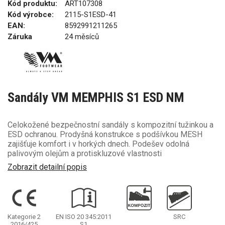
Kód produktu:
ART107308
Kód výrobce:
2115-S1ESD-41
EAN:
8592991211265
Záruka
24 měsíců
Sandály VM MEMPHIS S1 ESD NM
Celokožené bezpečnostní sandály s kompozitní tužinkou a
ESD ochranou. Prodyšná konstrukce s podšívkou MESH
zajišťuje komfort i v horkých dnech. Podešev odolná
palivovým olejům a protiskluzové vlastnosti
Zobrazit detailní popis
Kategorie 2
EN ISO 20 345:2011
SRC
2016/425
S1